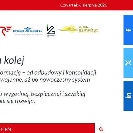
Czwartek 6 sierpnia 2026
9 roku
 FIRM