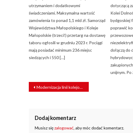
utrzymaniem i dodatkowymi
dotyczącą z
świadczeniami. Maksymalna wartość
Kolei Dolno
zamówienia to ponad 1,1 mld zł. Samorząd
bydgoskiej 
Województwa Małopolskiego i Koleje
poprawić ko
Małopolskie (trzeci!) przetarg na dostawę
przewozowe,
taboru ogłosili w grudniu 2023 r. Pociągi
niezelektry
mają posiadać minimum 236 miejsc
dołączą do
siedzących i 550 […]
hybrydowych
zakupionych
unijnym. Po
NAWIGACJA
Modernizacja linii kolejowej Białystok – Ełk. Wykonawca wybrany
WPISU
Dodaj komentarz
Musisz się
zalogować
, aby móc dodać komentarz.