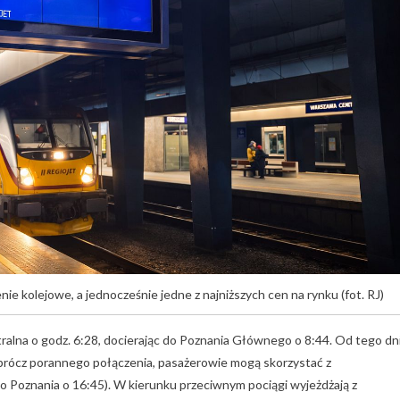
ie kolejowe, a jednocześnie jedne z najniższych cen na rynku (fot. RJ)
ralna o godz. 6:28, docierając do Poznania Głównego o 8:44. Od tego dn
Oprócz porannego połączenia, pasażerowie mogą skorzystać z
 Poznania o 16:45). W kierunku przeciwnym pociągi wyjeżdżają z