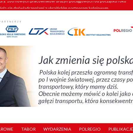
zielą się doświadczeniami z ukraińskim partnerem kolejowym
wej Bydgoszcz Fordon zakończona
zystkie Vectrony na 230 km/h
pociągi od PESA. Sześć nowoczesnych ELF-ów wyjedzie na tory w 202
y. 180 nowych pracowników drużyn pociągowych od początku roku
AROWE
TABOR
WYDARZENIA
POLREGIO
PUBLIKACJE