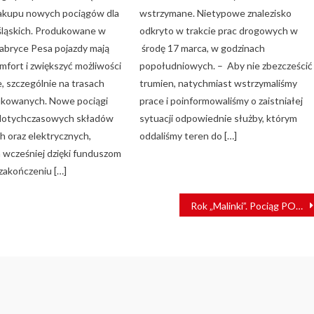
akupu nowych pociągów dla
wstrzymane. Nietypowe znalezisko
śląskich. Produkowane w
odkryto w trakcie prac drogowych w
fabryce Pesa pojazdy mają
środę 17 marca, w godzinach
mfort i zwiększyć możliwości
popołudniowych. – Aby nie zbezcześcić
 szczególnie na trasach
trumien, natychmiast wstrzymaliśmy
fikowanych. Nowe pociągi
prace i poinformowaliśmy o zaistniałej
 dotychczasowych składów
sytuacji odpowiednie służby, którym
 oraz elektrycznych,
oddaliśmy teren do […]
 wcześniej dzięki funduszom
 zakończeniu […]
Rok „Malinki”. Pociąg POLREGIO połączył trzy województwa i tysiące pasażerów