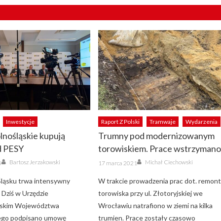
Inwestycje
Raport Z Polski
Tramwaje
Wydarzenia
lnośląskie kupują
Trumny pod modernizowanym
d PESY
torowiskiem. Prace wstrzyman
Author
Author
Posted
Bartosz Jerzakowski
Michał Ciechowski
5
17 marca 2021
on
ląsku trwa intensywny
W trakcie prowadzenia prac dot. remon
. Dziś w Urzędzie
torowiska przy ul. Złotoryjskiej we
skim Województwa
Wrocławiu natrafiono w ziemi na kilka
iego podpisano umowę
trumien. Prace zostały czasowo