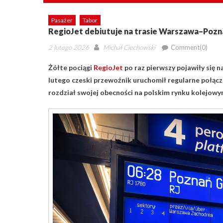
Pasażer
Tabor
RegioJet debiutuje na trasie Warszawa–Pozn
Posted
Author
2 lutego 2026
Michał Ciechowski
Comment(0)
on
Żółte pociągi
RegioJet
po raz pierwszy pojawiły się n
lutego czeski przewoźnik uruchomił regularne połąc
rozdział swojej obecności na polskim rynku kolejowy