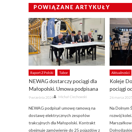
POWIĄZANE ARTYKUŁY
Raport Z Polski
Tabor
Aktualności
NEWAG dostarczy pociągi dla
Koleje Do
Małopolski. Umowa podpisana
pociągi o
Author
Posted
Posted
Michał Ciechowski
9 września 2024
26 marca 202
on
on
NEWAG podpisał umowę ramową na
Na Dolnym Ś
dostawę elektrycznych zespołów
rozwój kolei
trakcyjnych dla Małopolski. Kontrakt
Marszałkow
obejmuje zamówienie do 25 pojazdów z
Dolnośląsk