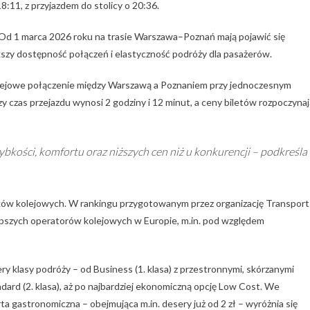
8:11, z przyjazdem do stolicy o 20:36.
 Od 1 marca 2026 roku na trasie Warszawa–Poznań mają pojawić się
kszy dostępność połączeń i elastyczność podróży dla pasażerów.
kolejowe połączenie między Warszawą a Poznaniem przy jednoczesnym
y czas przejazdu wynosi 2 godziny i 12 minut, a ceny biletów rozpoczynaj
bkości, komfortu oraz niższych cen niż u konkurencji – podkreśla
ników kolejowych. W rankingu przygotowanym przez organizację
Transport
lepszych operatorów kolejowych w Europie, m.in. pod względem
 klasy podróży – od Business (1. klasa) z przestronnymi, skórzanymi
andard (2. klasa), aż po najbardziej ekonomiczną opcję Low Cost. We
ta gastronomiczna – obejmująca m.in. desery już od 2 zł – wyróżnia się