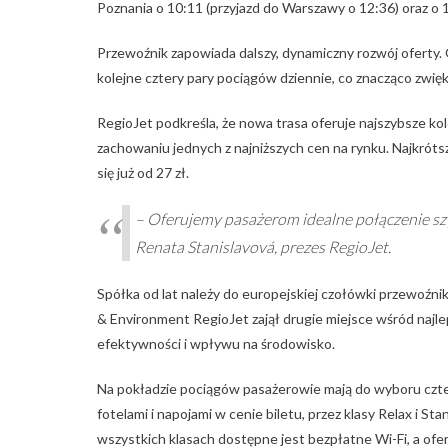
Poznania o 10:11 (przyjazd do Warszawy o 12:36) oraz o 1
Przewoźnik zapowiada dalszy, dynamiczny rozwój oferty.
kolejne cztery pary pociągów dziennie, co znacząco zwię
RegioJet podkreśla, że nowa trasa oferuje najszybsze 
zachowaniu jednych z najniższych cen na rynku. Najkrótsz
się już od 27 zł.
– Oferujemy pasażerom idealne połączenie szy
Renata Stanislavová, prezes RegioJet.
Spółka od lat należy do europejskiej czołówki przewoź
& Environment
RegioJet zajął drugie miejsce wśród naj
efektywności i wpływu na środowisko.
Na pokładzie pociągów pasażerowie mają do wyboru cztery
fotelami i napojami w cenie biletu, przez klasy Relax i St
wszystkich klasach dostępne jest bezpłatne Wi-Fi, a ofer