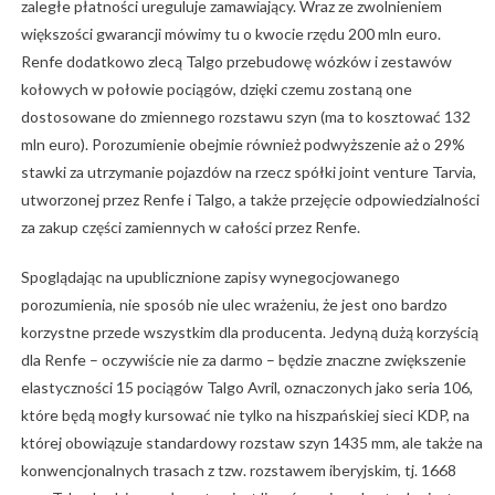
zaległe płatności ureguluje zamawiający. Wraz ze zwolnieniem
większości gwarancji mówimy tu o kwocie rzędu 200 mln euro.
Renfe dodatkowo zlecą Talgo przebudowę wózków i zestawów
kołowych w połowie pociągów, dzięki czemu zostaną one
dostosowane do zmiennego rozstawu szyn (ma to kosztować 132
mln euro). Porozumienie obejmie również podwyższenie aż o 29%
stawki za utrzymanie pojazdów na rzecz spółki joint venture Tarvia,
utworzonej przez Renfe i Talgo, a także przejęcie odpowiedzialności
za zakup części zamiennych w całości przez Renfe.
Spoglądając na upublicznione zapisy wynegocjowanego
porozumienia, nie sposób nie ulec wrażeniu, że jest ono bardzo
korzystne przede wszystkim dla producenta. Jedyną dużą korzyścią
dla Renfe – oczywiście nie za darmo – będzie znaczne zwiększenie
elastyczności 15 pociągów Talgo Avril, oznaczonych jako seria 106,
które będą mogły kursować nie tylko na hiszpańskiej sieci KDP, na
której obowiązuje standardowy rozstaw szyn 1435 mm, ale także na
konwencjonalnych trasach z tzw. rozstawem iberyjskim, tj. 1668