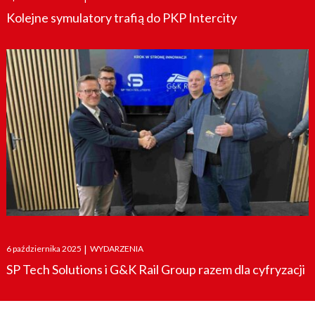
on
Kolejne symulatory trafią do PKP Intercity
Posted
6 października 2025
|
WYDARZENIA
on
SP Tech Solutions i G&K Rail Group razem dla cyfryzacji