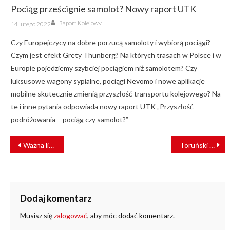
Pociąg prześcignie samolot? Nowy raport UTK
Author
Posted
Raport Kolejowy
14 lutego 2022
on
Czy Europejczycy na dobre porzucą samoloty i wybiorą pociągi?
Czym jest efekt Grety Thunberg? Na których trasach w Polsce i w
Europie pojedziemy szybciej pociągiem niż samolotem? Czy
luksusowe wagony sypialne, pociągi Nevomo i nowe aplikacje
mobilne skutecznie zmienią przyszłość transportu kolejowego? Na
te i inne pytania odpowiada nowy raport UTK „Przyszłość
podróżowania – pociąg czy samolot?”
NAWIGACJA
Ważna linia kolejowa na Śląsku do rewitalizacji. Jest przetarg
Toruński PUT zyskuje nowe możliwości
WPISU
Dodaj komentarz
Musisz się
zalogować
, aby móc dodać komentarz.