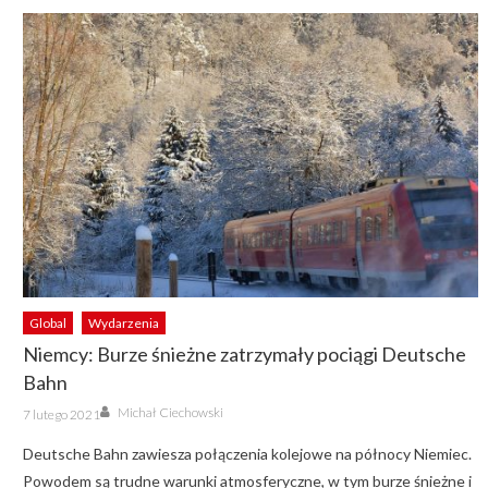
Global
Wydarzenia
Niemcy: Burze śnieżne zatrzymały pociągi Deutsche
Bahn
Author
Posted
Michał Ciechowski
7 lutego 2021
on
Deutsche Bahn zawiesza połączenia kolejowe na północy Niemiec.
Powodem są trudne warunki atmosferyczne, w tym burze śnieżne i