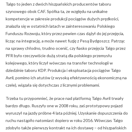
Talgo to jeden z dwóch hiszpańskich producentów taboru
szynowego obok CAF. Spółka ta, ze względu na unikalne
kompetencje w zakresie produkcji pociągów dużych prędkości,
znalazła się w ostatnich latach w zainteresowaniu Polskiego
Funduszu Rozwoju, który przez pewien czas dążył do jej przejęcia,
licząc na integrację, a może nawet fuzję z Pesą Bydgoszcz. Patrząc
na sprawy chłodno, trudno ocenić, czy fiasko przejęcia Talgo przez
PFR było rzeczywiście dużą stratą dla polskiego przemysłu
kolejowego, który liczył wówczas na transfer technologii w
dziedzinie taboru KDP. Produkcja i eksploatacja pociągów Talgo
Avril, pomimo ich atutów (z wysoką efektywnością ekonomiczną na
czele), wiązała się dotychczas z licznymi problemami.
Trzeba tu przypomnieć, że prace nad platformą Talgo Avril trwały
bardzo długo. Ruszyły one w 2008 roku, zaś prototypowy pojazd
wyruszył na jazdy próbne 4 lata później. Uzyskanie dopuszczenia do
ruchu nastąpiło natomiast dopiero w roku 2016. Wówczas Talgo
zdobyło także pierwszy kontrakt na ich dostawę – od hiszpańskich