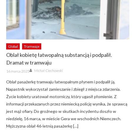
Global
Tramwaje
Oblał kobietę łatwopalną substancją i podpalił.
Dramat w tramwaju
Author
Posted
Michał Ciechowski
16 marca 2025
on
Oblał pasażerkę tramwaju łatwopalnym płynem i podpalił ją.
Napastnik wykorzystał zamieszanie i zbiegł z miejsca zdarzenia.
Życie kobiety uratował motorniczy, który ugasił płomienie. Z
informacji przekazanych przez niemiecką policję wynika, że sprawcą
jest mąż ofiary. Do groźnego w skutkach incydentu doszło w
niedzielę, 16 marca, w mieście Gera we wschodnich Niemczech.
Mężczyzna oblał 46-letnią pasażerkę […]