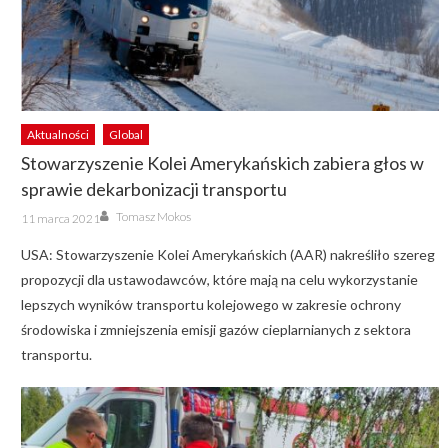
Aktualności
Global
Stowarzyszenie Kolei Amerykańskich zabiera głos w
sprawie dekarbonizacji transportu
Author
Posted
Tomasz Mokos
11 marca 2021
on
USA: Stowarzyszenie Kolei Amerykańskich (AAR) nakreśliło szereg
propozycji dla ustawodawców, które mają na celu wykorzystanie
lepszych wyników transportu kolejowego w zakresie ochrony
środowiska i zmniejszenia emisji gazów cieplarnianych z sektora
transportu.