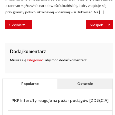
o rannym mężczyźnie narodowości ukraińskiej, który znajduje się
przy granicy polsko-ukraińskiej w dawnej wsi Bukowiec. Na […]
NAWIGACJA
Wybierz patronów bydgoskich tramwajów [PLEBISCYT]
Niespokojny początek roku w cyberświecie
WPISU
Dodaj komentarz
Musisz się
zalogować
, aby móc dodać komentarz.
Popularne
Ostatnie
PKP Intercity reaguje na pożar pociągów [ZDJĘCIA]