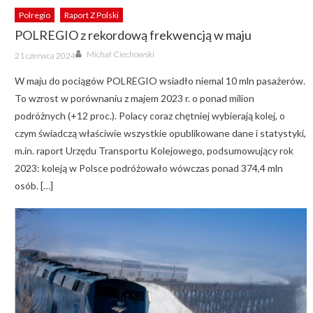
Polregio
Raport Z Polski
POLREGIO z rekordową frekwencją w maju
Author
Posted
Michał Ciechowski
21 czerwca 2024
on
W maju do pociągów POLREGIO wsiadło niemal 10 mln pasażerów.
To wzrost w porównaniu z majem 2023 r. o ponad milion
podróżnych (+12 proc.). Polacy coraz chętniej wybierają kolej, o
czym świadczą właściwie wszystkie opublikowane dane i statystyki,
m.in. raport Urzędu Transportu Kolejowego, podsumowujący rok
2023: koleją w Polsce podróżowało wówczas ponad 374,4 mln
osób. […]