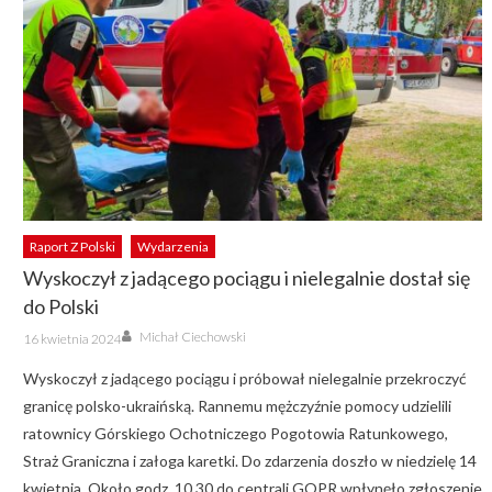
Raport Z Polski
Wydarzenia
Wyskoczył z jadącego pociągu i nielegalnie dostał się
do Polski
Author
Posted
Michał Ciechowski
16 kwietnia 2024
on
Wyskoczył z jadącego pociągu i próbował nielegalnie przekroczyć
granicę polsko-ukraińską. Rannemu mężczyźnie pomocy udzielili
ratownicy Górskiego Ochotniczego Pogotowia Ratunkowego,
Straż Graniczna i załoga karetki. Do zdarzenia doszło w niedzielę 14
kwietnia. Około godz. 10.30 do centrali GOPR wpłynęło zgłoszenie