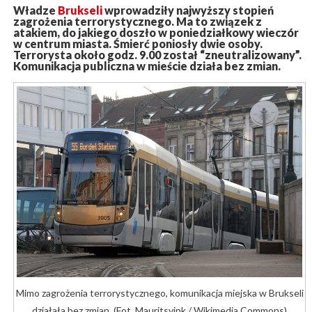
Władze
Brukseli
wprowadziły najwyższy stopień
zagrożenia terrorystycznego. Ma to związek z
atakiem, do jakiego doszło w poniedziałkowy wieczór
w centrum miasta. Śmierć poniosły dwie osoby.
Terrorysta około godz. 9.00 został “zneutralizowany”.
Komunikacja publiczna w mieście działa bez zmian.
Mimo zagrożenia terrorystycznego, komunikacja miejska w Brukseli
działała bez zmian. (Fot. Mauritsvink / Wikimedia Commons)