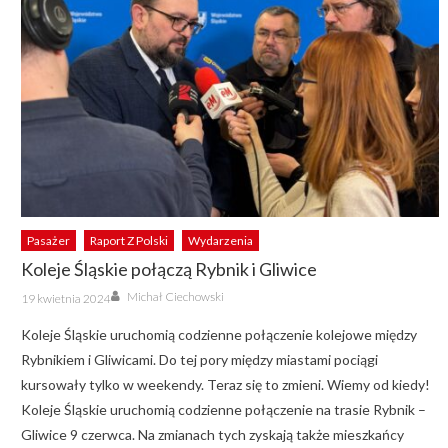
Pasażer
Raport Z Polski
Wydarzenia
Koleje Śląskie połączą Rybnik i Gliwice
Author
Posted
Michał Ciechowski
19 kwietnia 2024
on
Koleje Śląskie uruchomią codzienne połączenie kolejowe między
Rybnikiem i Gliwicami. Do tej pory między miastami pociągi
kursowały tylko w weekendy. Teraz się to zmieni. Wiemy od kiedy!
Koleje Śląskie uruchomią codzienne połączenie na trasie Rybnik –
Gliwice 9 czerwca. Na zmianach tych zyskają także mieszkańcy