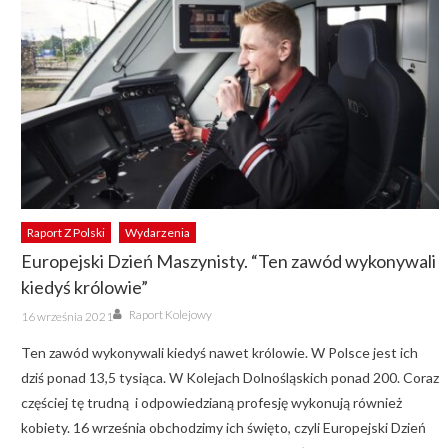
Raport Z Polski
Wydarzenia
Europejski Dzień Maszynisty. “Ten zawód wykonywali
kiedyś królowie”
Author
Posted
Raport Kolejowy
16 września 2021
on
Ten zawód wykonywali kiedyś nawet królowie. W Polsce jest ich
dziś ponad 13,5 tysiąca. W Kolejach Dolnośląskich ponad 200. Coraz
częściej tę trudną i odpowiedzianą profesję wykonują również
kobiety. 16 września obchodzimy ich święto, czyli Europejski Dzień