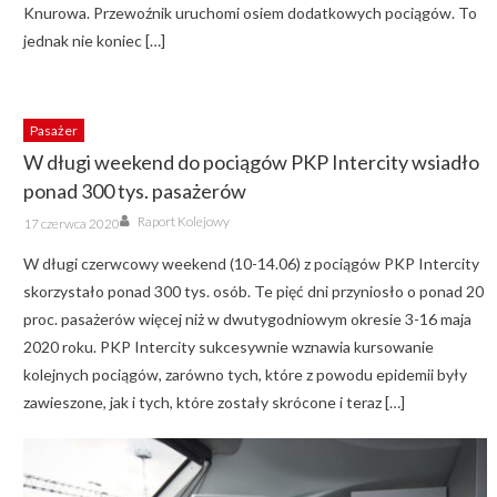
Knurowa. Przewoźnik uruchomi osiem dodatkowych pociągów. To
jednak nie koniec […]
Pasażer
W długi weekend do pociągów PKP Intercity wsiadło
ponad 300 tys. pasażerów
Author
Posted
Raport Kolejowy
17 czerwca 2020
on
W długi czerwcowy weekend (10-14.06) z pociągów PKP Intercity
skorzystało ponad 300 tys. osób. Te pięć dni przyniosło o ponad 20
proc. pasażerów więcej niż w dwutygodniowym okresie 3-16 maja
2020 roku. PKP Intercity sukcesywnie wznawia kursowanie
kolejnych pociągów, zarówno tych, które z powodu epidemii były
zawieszone, jak i tych, które zostały skrócone i teraz […]