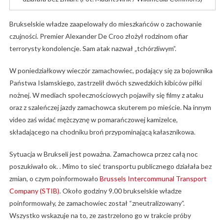
Brukselskie władze zaapelowały do mieszkańców o zachowanie
czujności. Premier Alexander De Croo złożył rodzinom ofiar
terrorysty kondolencje. Sam atak nazwał „tchórzliwym”.
W poniedziałkowy wieczór zamachowiec, podający się za bojownika
Państwa Islamskiego, zastrzelił dwóch szwedzkich kibiców piłki
nożnej. W mediach społecznościowych pojawiły się filmy z ataku
oraz z szaleńczej jazdy zamachowca skuterem po mieście. Na innym
video zaś widać mężczyznę w pomarańczowej kamizelce,
składającego na chodniku broń przypominającą kałasznikowa.
Sytuacja w Brukseli jest poważna. Zamachowca przez całą noc
poszukiwało ok. . Mimo to sieć transportu publicznego działała bez
zmian, o czym poinformowało
Brussels Intercommunal Transport
Company (STIB)
. Około godziny 9.00 brukselskie władze
poinformowały, że zamachowiec został “zneutralizowany”.
Wszystko wskazuje na to, ze zastrzelono go w trakcie próby