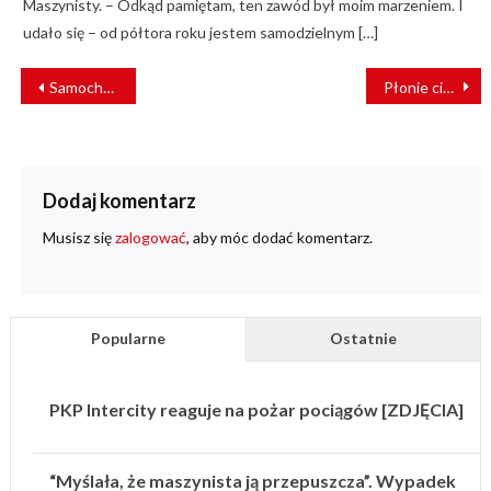
Maszynisty. – Odkąd pamiętam, ten zawód był moim marzeniem. I
udało się – od półtora roku jestem samodzielnym […]
NAWIGACJA
Samochód zderzył się z tramwajem. Kierowca auta zbiegł [ZDJĘCIA]
Płonie ciężarówka i pociąg. Wypadek na przejeździe kolejowym w Czechach
WPISU
Dodaj komentarz
Musisz się
zalogować
, aby móc dodać komentarz.
Popularne
Ostatnie
PKP Intercity reaguje na pożar pociągów [ZDJĘCIA]
“Myślała, że maszynista ją przepuszcza”. Wypadek