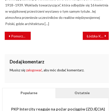
1918–1939. Wykłady towarzyszące”, która odbędzie się 16 kwietnia
w wyjątkowej przestrzeni wystawy o tym samym tytule. Jej
atmosfera przeniesie uczestników do realiów międzywojennej
Polski, gdzie architektura […]
NAWIGACJA
Pomorze Zachodnie sprzedaje zmodernizowane pociągi
Łódzka Kolej Aglomeracyjna podsumowuje rok i prezentuje plany na najbliższe miesiące
WPISU
Dodaj komentarz
Musisz się
zalogować
, aby móc dodać komentarz.
Popularne
Ostatnie
PKP Intercity reaguje na pożar pociągów [ZDJĘCIA]