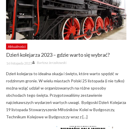
Aktualności
Dzień kolejarza 2023 – gdzie warto się wybrać?
Author
Posted
Bartosz Jerzakowski
16 listopada 2023
on
Dzień kolejarza to idealna okazja i święto, które warto spędzić w
rodzinnym gronie. W wielu miastach Polski 25 listopada (i nie tylko)
można wziąć udział w organizowanych na różne sposoby
obchodach tego święta. Przygotowaliśmy zestawienie
najciekawszych wydarzeń wartych uwagi. Bydgoski Dzień Kolejarza
19 listopada Stowarzyszenie Miłośników Kolei w Bydgoszczy,
Technikum Kolejowe w Bydgoszczy wraz z […]