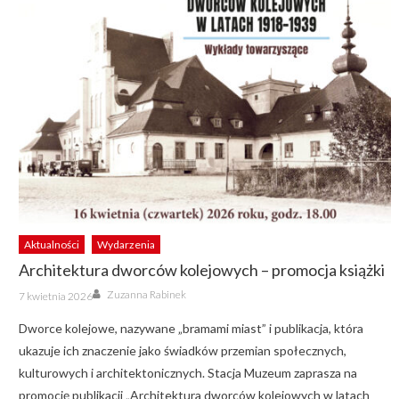
Aktualności
Wydarzenia
Architektura dworców kolejowych – promocja książki
Author
Posted
Zuzanna Rabinek
7 kwietnia 2026
on
Dworce kolejowe, nazywane „bramami miast” i publikacja, która
ukazuje ich znaczenie jako świadków przemian społecznych,
kulturowych i architektonicznych. Stacja Muzeum zaprasza na
promocję publikacji „Architektura dworców kolejowych w latach