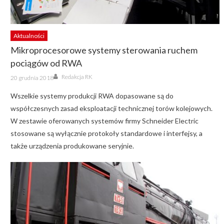
Aktualności
Mikroprocesorowe systemy sterowania ruchem
pociągów od RWA
Author
Posted
Redakcja RK
20 grudnia 2018
on
Wszelkie systemy produkcji RWA dopasowane są do
współczesnych zasad eksploatacji technicznej torów kolejowych.
W zestawie oferowanych systemów firmy Schneider Electric
stosowane są wyłącznie protokoły standardowe i interfejsy, a
także urządzenia produkowane seryjnie.