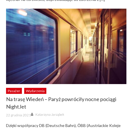
Pasażer
Wydarzenia
Na trasę Wiedeń – Paryż powróciły nocne pociągi
NightJet
Author
Posted
Katarzyna Jarząbek
22 grudnia 2021
on
Dzięki współpracy DB (Deutsche Bahn), ӦBB (Austriackie Koleje