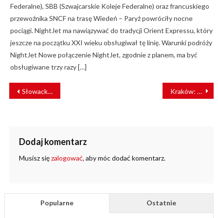
Federalne), SBB (Szwajcarskie Koleje Federalne) oraz francuskiego
przewoźnika SNCF na trasę Wiedeń – Paryż powróciły nocne
pociągi. NightJet ma nawiązywać do tradycji Orient Expressu, który
jeszcze na początku XXI wieku obsługiwał tę linię. Warunki podróży
NightJet Nowe połączenie NightJet, zgodnie z planem, ma być
obsługiwane trzy razy […]
NAWIGACJA
Słowacki transport publiczny w kryzysie. “Tak źle jeszcze nie było”
Kraków: Wykonawca koncepcji linii tramwajowej Azory – Cichy Kącik wybrany
WPISU
Dodaj komentarz
Musisz się
zalogować
, aby móc dodać komentarz.
Popularne
Ostatnie