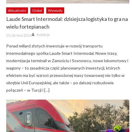
Aktualności
Global
Wywiady
Laude Smart Intermodal: dzisiejsza logistyka to gra na
wielu fortepianach
Author
Posted
Redakcja
25 czerwca 2026
on
Ponad miliard złotych inwestuje w rozwój transportu
intermodalnego spółka Laude Smart Intermodal. Nowe trasy,
modernizacja terminali w Zamościu i Sosnowcu, nowe lokomotywy i
wagony – to zasadnicza część planowanych inwestycji, których
efektem ma być wzrost przewożonej masy towarowej nie tylko w
obrębie Unii Europejskiej, ale także – po dalszej rozbudowie
połączeń – w Turcji i […]