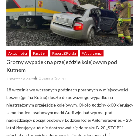
Aktualności
Pasażer
Raport Z Polski
Wydarzenia
Groźny wypadek na przejeździe kolejowym pod
Kutnem
Author
Posted
Zuzanna Rabinek
18 września 2025
on
18 września we wczesnych godzinach porannych w miejscowości
Leszno (gmina Kutno) doszło do poważnego wypadku na
niestrzeżonym przejeździe kolejowym. Około godziny 6:00 kierujący
samochodem osobowym marki Audi wjechał wprost pod
nadjeżdżający pociąg osobowy Łódzkiej Kolei Aglomeracyjnej. – 28-
letni kierujący audi nie dostosował się do znaku B-20 „STOP” i
wjechał na torowisko, doprowadzając do zderzenia z […]