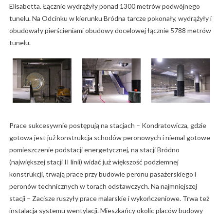
Elisabetta. Łącznie wydrążyły ponad 1300 metrów podwójnego
tunelu. Na Odcinku w kierunku Bródna tarcze pokonały, wydrążyły i
obudowały pierścieniami obudowy docelowej łącznie 5788 metrów
tunelu.
Prace sukcesywnie postępują na stacjach – Kondratowicza, gdzie
gotowa jest już konstrukcja schodów peronowych i niemal gotowe
pomieszczenie podstacji energetycznej, na stacji Bródno
(największej stacji II linii) widać już większość podziemnej
konstrukcji, trwają prace przy budowie peronu pasażerskiego i
peronów technicznych w torach odstawczych. Na najmniejszej
stacji – Zacisze ruszyły prace malarskie i wykończeniowe. Trwa też
instalacja systemu wentylacji. Mieszkańcy okolic placów budowy