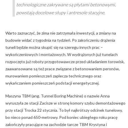
technologiczne zakrywane są płytami betonowymi,
powstają docelowe słupy i antresole stacyjne.
Warto zaznaczyć, że zima nie zatrzymała inwestycji, a zmiany na
budowie widać z tygodnia na tydzień. Po zakończeniu drążenia
tuneli będzie można skupić się na szeregu innych prac –
wykończeniowych i montażowych. W wydrążonych już tunelach
rozpoczęto już roboty przygotowawcze przed układaniem torowisk,
zaawansowane są też prace związane z betonowaniem peronów,
murowaniem pomieszczeń zaplecza technicznego oraz
wykańczaniem pomieszczeń podstacji energetycznej.
Maszyna TBM (ang. Tunnel Boring Machine) o nazwie Anna
wyruszyła ze stacji Zacisze w stronę komory szybu demontażowego
przy stacji Trocka 22 stycznia. To był najkrótszy odcinek tunelowy,
bo nieco ponad 650-metrowy. Pod koniec ubiegłego roku pracę
zakończyły pracujące na zachodzie tarcze TBM Krystyna i