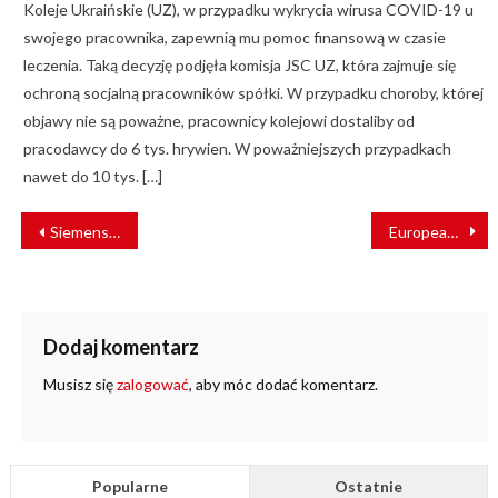
Koleje Ukraińskie (UZ), w przypadku wykrycia wirusa COVID-19 u
swojego pracownika, zapewnią mu pomoc finansową w czasie
leczenia. Taką decyzję podjęła komisja JSC UZ, która zajmuje się
ochroną socjalną pracowników spółki. W przypadku choroby, której
objawy nie są poważne, pracownicy kolejowi dostaliby od
pracodawcy do 6 tys. hrywien. W poważniejszych przypadkach
nawet do 10 tys. […]
NAWIGACJA
Siemens ostatecznie wygrywa w szwajcarskim przetargu na piętrowe EZT
European Loc Pool ze srebrnym ratingiem EcoVadis
WPISU
Dodaj komentarz
Musisz się
zalogować
, aby móc dodać komentarz.
Popularne
Ostatnie