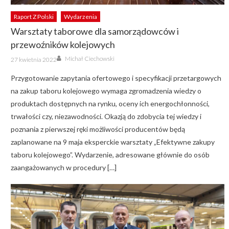
Raport Z Polski
Wydarzenia
Warsztaty taborowe dla samorządowców i
przewoźników kolejowych
Author
Posted
Michał Ciechowski
27 kwietnia 2022
on
Przygotowanie zapytania ofertowego i specyfikacji przetargowych
na zakup taboru kolejowego wymaga zgromadzenia wiedzy o
produktach dostępnych na rynku, oceny ich energochłonności,
trwałości czy, niezawodności. Okazją do zdobycia tej wiedzy i
poznania z pierwszej ręki możliwości producentów będą
zaplanowane na 9 maja eksperckie warsztaty „Efektywne zakupy
taboru kolejowego”. Wydarzenie, adresowane głównie do osób
zaangażowanych w procedury […]