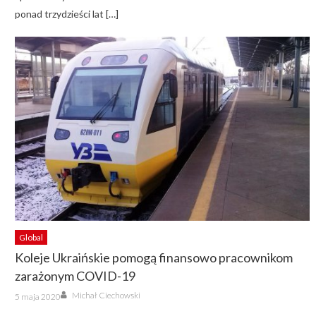
ponad trzydzieści lat […]
Global
Koleje Ukraińskie pomogą finansowo pracownikom
zarażonym COVID-19
Author
Posted
Michał Ciechowski
5 maja 2020
on