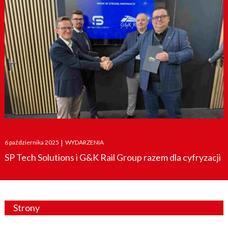
Posted
6 października 2025
|
WYDARZENIA
on
SP Tech Solutions i G&K Rail Group razem dla cyfryzacji
Strony