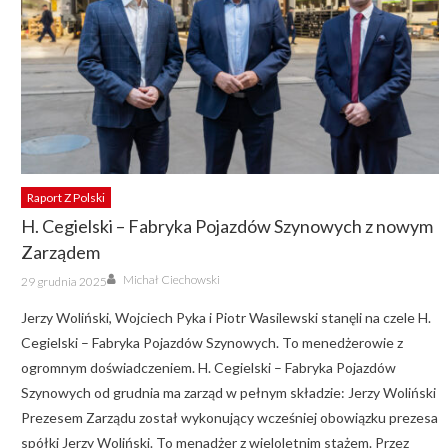
Raport Z Polski
H. Cegielski – Fabryka Pojazdów Szynowych z nowym
Zarządem
Author
Posted
Michał Ciechowski
29 grudnia 2025
on
Jerzy Woliński, Wojciech Pyka i Piotr Wasilewski stanęli na czele H.
Cegielski – Fabryka Pojazdów Szynowych. To menedżerowie z
ogromnym doświadczeniem. H. Cegielski – Fabryka Pojazdów
Szynowych od grudnia ma zarząd w pełnym składzie: Jerzy Woliński
Prezesem Zarządu został wykonujący wcześniej obowiązku prezesa
spółki Jerzy Woliński. To menadżer z wieloletnim stażem. Przez