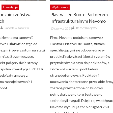
Inwestycje
Wydarzenia
 bezpieczeństwa
Plastwil De Bonte Partnerem
ch
Infrastrukturalnym Nevomo
Author
Author
Posted
Radosław Karwicki
Raport Kolejowy
2
15 czerwca 2021
on
odziemne ma zapewnić
Firma Nevomo podpisała umowę z
two i ułatwić dostęp do
Plastwil i Plastwil de Bonte, firmami
szym i rowerzystom na stacji
specjalizującymi się odpowiednio w
nicza Strzemieszyce.
produkcji najwyższej jakości systemów
ekt połączy dwie strony
przytwierdzenia szyn do podkładów, a
wspólna inwestycja PKP PLK
także wytwarzaniu podkładów
 podpisały umowę z
strunobetonowych. Podkłady i
a zaprojektowanie i
mocowania dostarczone przez obie firm
obót.
zostaną przeznaczone do budowy
pełnoskalowego toru testowego
technologii magrail. Dzięki tej współpra
Nevomo wybuduje tor o długości 750