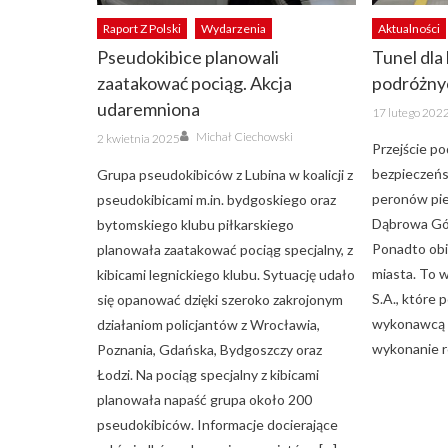
Raport Z Polski
Wydarzenia
Aktualności
Pseudokibice planowali
Tunel dla
zaatakować pociąg. Akcja
podróżny
udaremniona
Posted
17 lutego 202
on
Author
Posted
Michał Ciechowski
2 kwietnia 2025
on
Przejście p
bezpieczeńs
Grupa pseudokibiców z Lubina w koalicji z
peronów pie
pseudokibicami m.in. bydgoskiego oraz
Dąbrowa Gór
bytomskiego klubu piłkarskiego
Ponadto obi
planowała zaatakować pociąg specjalny, z
miasta. To 
kibicami legnickiego klubu. Sytuację udało
S.A., które
się opanować dzięki szeroko zakrojonym
wykonawcą n
działaniom policjantów z Wrocławia,
wykonanie r
Poznania, Gdańska, Bydgoszczy oraz
Łodzi. Na pociąg specjalny z kibicami
planowała napaść grupa około 200
pseudokibiców. Informacje docierające