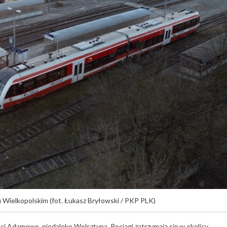
 Wielkopolskim (fot. Łukasz Bryłowski / PKP PLK)
i Adamowo, niedaleko Wolsztyna. Pociągi zatrzymają się w okolicy