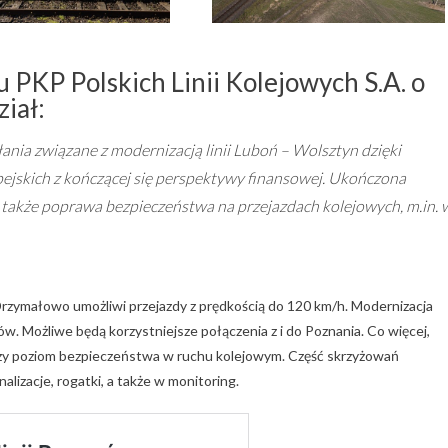
 PKP Polskich Linii Kolejowych S.A. o
iał:
łania związane z modernizacją linii Luboń – Wolsztyn dzięki
jskich z kończącej się perspektywy finansowej. Ukończona
 a także poprawa bezpieczeństwa na przejazdach kolejowych, m.in. 
rzymałowo umożliwi przejazdy z prędkością do 120 km/h. Modernizacja
w. Możliwe będą korzystniejsze połączenia z i do Poznania. Co więcej,
y poziom bezpieczeństwa w ruchu kolejowym. Część skrzyżowań
zacje, rogatki, a także w monitoring.