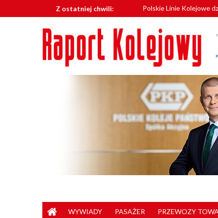
Skip
Z ostatniej chwili:
Odbudowa stacji kolejo
to
České dráhy mają już ws
content
POLREGIO zamawia nowe 
POLREGIO wzmacnia kadr
WYWIADY
PASAŻER
PRZEWOZY TOW