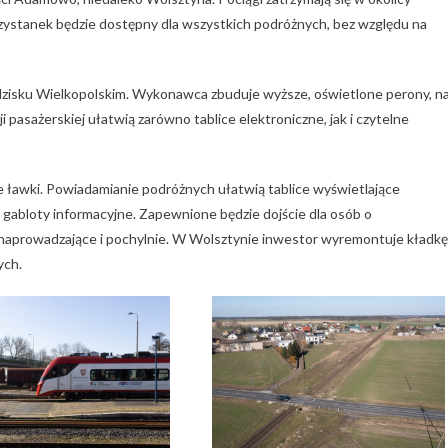
zystanek będzie dostępny dla wszystkich podróżnych, bez względu na
zisku Wielkopolskim. Wykonawca zbuduje wyższe, oświetlone perony, n
i pasażerskiej ułatwią zarówno tablice elektroniczne, jak i czytelne
e ławki. Powiadamianie podróżnych ułatwią tablice wyświetlające
i gabloty informacyjne. Zapewnione będzie dojście dla osób o
ki naprowadzające i pochylnie. W Wolsztynie inwestor wyremontuje kładkę
ych.