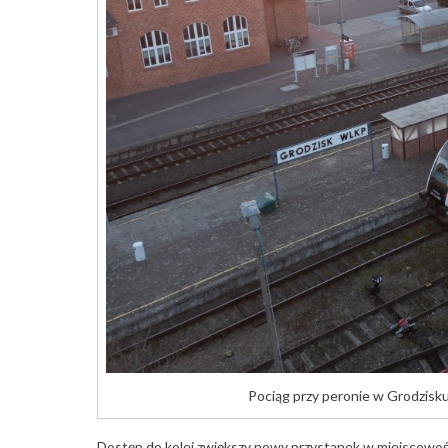
Pociąg przy peronie w Grodzisku
Dostęp do kolei zwiększy nowy przystanek w miejscowośc