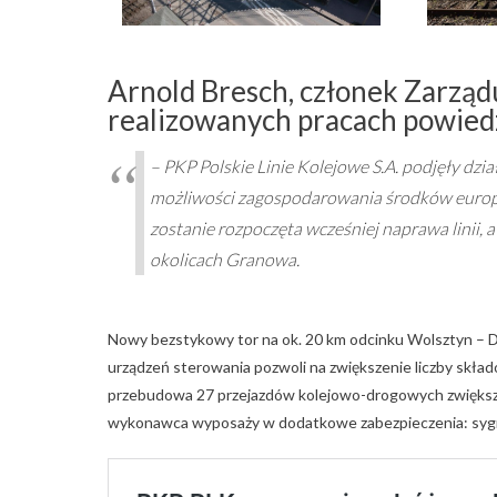
Arnold Bresch, członek Zarządu
realizowanych pracach powiedz
– PKP Polskie Linie Kolejowe S.A. podjęły dzia
możliwości zagospodarowania środków europe
zostanie rozpoczęta wcześniej naprawa linii,
okolicach Granowa.
Nowy bezstykowy tor na ok. 20 km odcinku Wolsztyn – D
urządzeń sterowania pozwoli na zwiększenie liczby składó
przebudowa 27 przejazdów kolejowo-drogowych zwiększ
wykonawca wyposaży w dodatkowe zabezpieczenia: sygnali