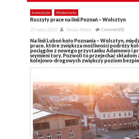
Inwestycje
Wydarzenia
Ruszyły prace na linii Poznań – Wolsztyn
Posted
Author
15 marca 2022
Tomasz Mokos
Comment(0)
on
Na linii Luboń koło Poznania – Wolsztyn, mi
prace, które zwiększa możliwości podróży kol
pociągów z nowego przystanku Adamowo i pr
wymieni tory. Pozwoli to przejechać składom 
kolejowo-drogowych zwiększy poziom bezpi