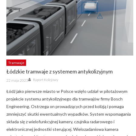
Tramwaje
Łódzkie tramwaje z systemem antykolizyjnym
Author
Posted
Raport Kolejowy
22 maja 2023
on
Łódź jako pierwsze miasto w Polsce wzięło udział w pilotażowym
projekcie systemu antykolizyjnego dla tramwajów firmy Bosch
Engineering. Ostrzega on prowadzących przed kolizją i pomaga
zmniejszyć skutki ewentualnych wypadków. System wspomagania
składa się z wielofunkcyjnej kamery, czujnika radarowego i
elektronicznej jednostki sterującej. Wielozadaniowa kamera