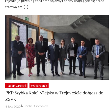
rejestruje przebieg toru oraz pojazdy i osoby znajdujące się przed
tramwajem. […]
Raport Z Polski
Wydarzenia
PKP Szybka Kolej Miejska w Trójmieście dołącza do
ZSPK
Author
Posted
Michał Ciechowski
8 lipca 2025
on