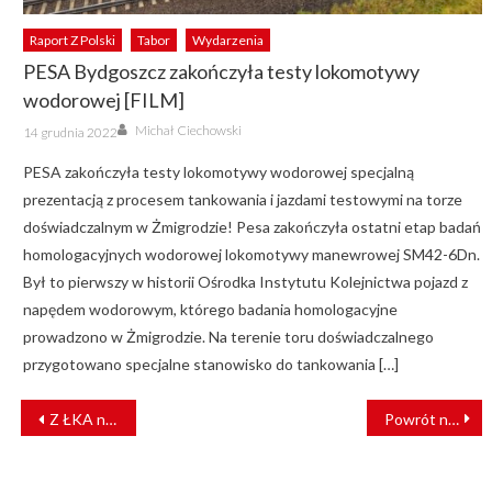
Raport Z Polski
Tabor
Wydarzenia
PESA Bydgoszcz zakończyła testy lokomotywy
wodorowej [FILM]
Author
Posted
Michał Ciechowski
14 grudnia 2022
on
PESA zakończyła testy lokomotywy wodorowej specjalną
prezentacją z procesem tankowania i jazdami testowymi na torze
doświadczalnym w Żmigrodzie! Pesa zakończyła ostatni etap badań
homologacyjnych wodorowej lokomotywy manewrowej SM42-6Dn.
Był to pierwszy w historii Ośrodka Instytutu Kolejnictwa pojazd z
napędem wodorowym, którego badania homologacyjne
prowadzono w Żmigrodzie. Na terenie toru doświadczalnego
przygotowano specjalne stanowisko do tankowania […]
NAWIGACJA
Z ŁKA na Święto Kwiatów, Owoców i Warzyw do Skierniewic
Powrót na właściwe tory. Relacja z podróży koleją w Iraku
WPISU