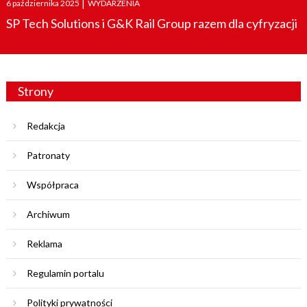
6 października 2025
|
WYDARZENIA
on
SP Tech Solutions i G&K Rail Group razem dla cyfryzacji
Strony
Redakcja
Patronaty
Współpraca
Archiwum
Reklama
Regulamin portalu
Polityki prywatności