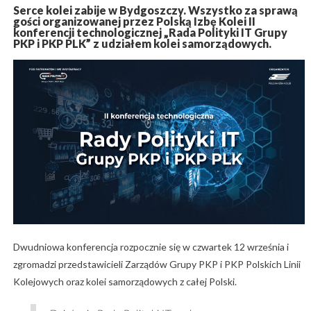
Serce kolei zabije w Bydgoszczy. Wszystko za sprawą
gości organizowanej przez Polską Izbę Kolei II
konferencji technologicznej „Rada Polityki IT Grupy
PKP i PKP PLK” z udziałem kolei samorządowych.
Dwudniowa konferencja rozpocznie się w czwartek 12 września i
zgromadzi przedstawicieli Zarządów Grupy PKP i PKP Polskich Linii
Kolejowych oraz kolei samorządowych z całej Polski.