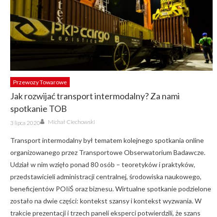
Przewozy Towarowe
Jak rozwijać transport intermodalny? Za nami
spotkanie TOB
Author
Posted
Michał Ciechowski
3 lipca 2020
on
Transport intermodalny był tematem kolejnego spotkania online
organizowanego przez Transportowe Obserwatorium Badawcze.
Udział w nim wzięło ponad 80 osób – teoretyków i praktyków,
przedstawicieli administracji centralnej, środowiska naukowego,
beneficjentów POIiŚ oraz biznesu. Wirtualne spotkanie podzielone
zostało na dwie części: kontekst szansy i kontekst wyzwania. W
trakcie prezentacji i trzech paneli eksperci potwierdzili, że szans