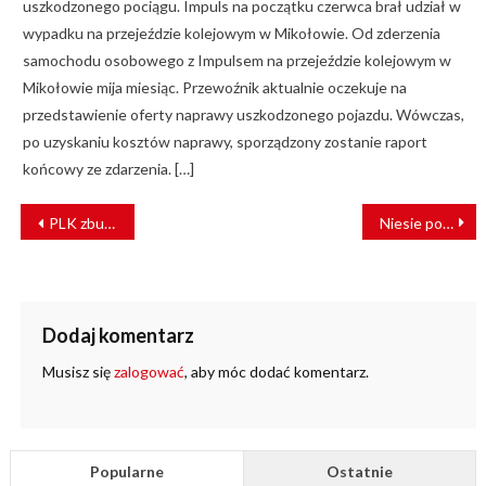
uszkodzonego pociągu. Impuls na początku czerwca brał udział w
wypadku na przejeździe kolejowym w Mikołowie. Od zderzenia
samochodu osobowego z Impulsem na przejeździe kolejowym w
Mikołowie mija miesiąc. Przewoźnik aktualnie oczekuje na
przedstawienie oferty naprawy uszkodzonego pojazdu. Wówczas,
po uzyskaniu kosztów naprawy, sporządzony zostanie raport
końcowy ze zdarzenia. […]
NAWIGACJA
PLK zbudują nową linię kolejową Zegrze – Przasnysz
Niesie pomoc w Tanzanii. Na co dzień nosi mundur SOK
WPISU
Dodaj komentarz
Musisz się
zalogować
, aby móc dodać komentarz.
Popularne
Ostatnie