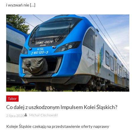
i wyzwań nie […]
Tabor
Co dalej z uszkodzonym Impulsem Kolei Śląskich?
Author
Posted
Michał Ciechowski
2 lipca 2020
on
Koleje Śląskie czekają na przedstawienie oferty naprawy