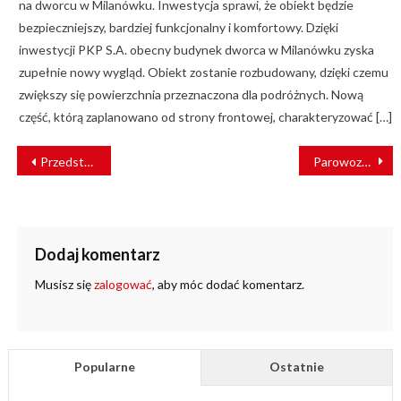
na dworcu w Milanówku. Inwestycja sprawi, że obiekt będzie
bezpieczniejszy, bardziej funkcjonalny i komfortowy. Dzięki
inwestycji PKP S.A. obecny budynek dworca w Milanówku zyska
zupełnie nowy wygląd. Obiekt zostanie rozbudowany, dzięki czemu
zwiększy się powierzchnia przeznaczona dla podróżnych. Nową
część, którą zaplanowano od strony frontowej, charakteryzować […]
NAWIGACJA
Przedstawiciele bydgoskiej firmy Darpol z prestiżowymi wyróżnieniami
Parowozownia w Skierniewicach zaprasza na majówkę
WPISU
Dodaj komentarz
Musisz się
zalogować
, aby móc dodać komentarz.
Popularne
Ostatnie