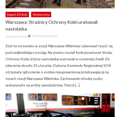
Raport Z Polski
Wydarzenia
Warszawa: Strażnicy Ochrony Kolei uratowali
nastolatka
Author
Posted
Michał Ciechowski
25 stycznia 2023
on
Stał na torowisku w stacji Warszawa Wileńska i planował rzucić się
pod nadjeżdżający pociąg. Na pomoc ruszyli funkcjonariusze Straży
Ochrony Kolei, którzy nastolatka uratowali w ostatniej chwili. Do
zdarzenia doszło 23 stycznia. Dyżurna Komendy Regionalnej SOK
otrzymała zgłoszenie o osobie nieuprawnionej przebywającej na
torach stacji Warszawa Wileńska. Zachowanie młodej osoby
wskazywało na próbę samobójstwa. Patrol […]