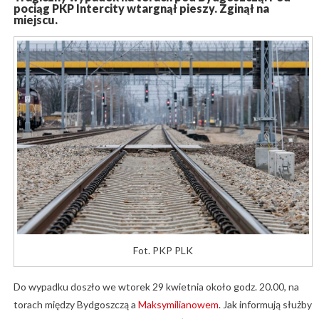
pociąg PKP Intercity wtargnął pieszy. Zginął na
miejscu.
Fot. PKP PLK
Do wypadku doszło we wtorek 29 kwietnia około godz. 20.00, na
torach między Bydgoszczą a
Maksymilianowem
. Jak informują służby