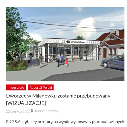
Inwestycje
Raport Z Polski
Dworzec w Milanówku zostanie przebudowany
[WIZUALIZACJE]
Author
Posted
Raport Kolejowy
22 czerwca 2021
on
PKP S.A. ogłosiły przetarg na wybór wykonawcy prac budowlanych