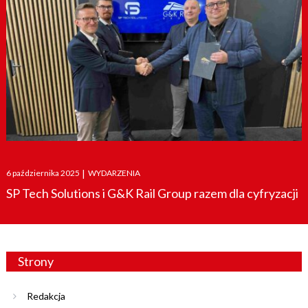
Posted
6 października 2025
|
WYDARZENIA
on
SP Tech Solutions i G&K Rail Group razem dla cyfryzacji
Strony
Redakcja