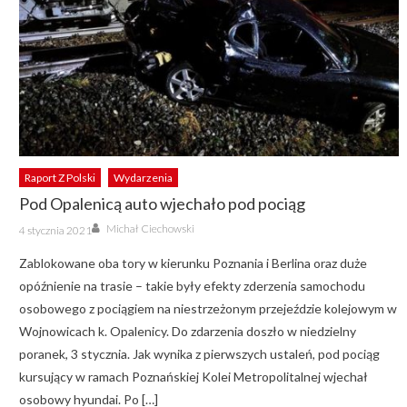
Raport Z Polski
Wydarzenia
Pod Opalenicą auto wjechało pod pociąg
Author
Posted
Michał Ciechowski
4 stycznia 2021
on
Zablokowane oba tory w kierunku Poznania i Berlina oraz duże
opóźnienie na trasie – takie były efekty zderzenia samochodu
osobowego z pociągiem na niestrzeżonym przejeździe kolejowym w
Wojnowicach k. Opalenicy. Do zdarzenia doszło w niedzielny
poranek, 3 stycznia. Jak wynika z pierwszych ustaleń, pod pociąg
kursujący w ramach Poznańskiej Kolei Metropolitalnej wjechał
osobowy hyundai. Po […]