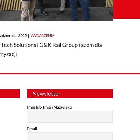
ted
aździernika 2025
|
WYDARZENIA
 Tech Solutions i G&K Rail Group razem dla
fryzacji
Newsletter
Imię lub Imię i Nazwisko
Email