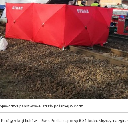
wojewódzka państwowej straży pożarnej w Łodzi
Pociąg relacji Łuków – Biała Podlaska potrącił 31-latka. Mężczyzna zginą