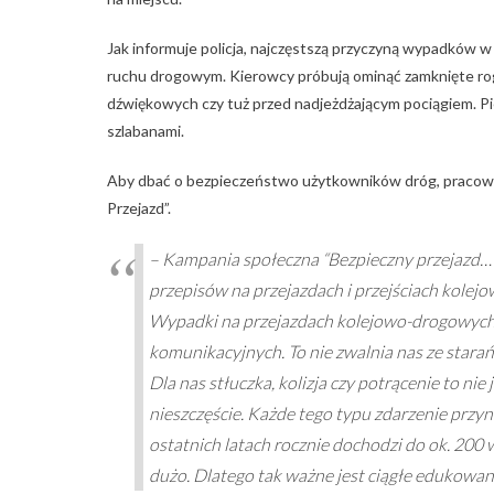
Jak informuje policja, najczęstszą przyczyną wypadków w
ruchu drogowym. Kierowcy próbują ominąć zamknięte roga
dźwiękowych czy tuż przed nadjeżdżającym pociągiem. P
szlabanami.
Aby dbać o bezpieczeństwo użytkowników dróg, pracown
Przejazd”.
– Kampania społeczna “Bezpieczny przejazd…”
przepisów na przejazdach i przejściach kolejo
Wypadki na przejazdach kolejowo-drogowych 
komunikacyjnych. To nie zwalnia nas ze starań 
Dla nas stłuczka, kolizja czy potrącenie to nie
nieszczęście. Każde tego typu zdarzenie przy
ostatnich latach rocznie dochodzi do ok. 200 w
dużo. Dlatego tak ważne jest ciągłe edukowa