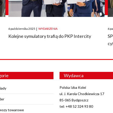
Posted
Pos
6 października 2025
|
WYDARZENIA
6 p
on
on
O
Kolejne symulatory trafią do PKP Intercity
SP
cy
orie
Wydawca
Polska Izba Kolei
iady
ul. J. Karola Chodkiewicza 17
żer
85-065 Bydgoszcz
tel: +48 52 324 93 80
wozy towarowe