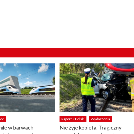
bor
Raport Z Polski
Wydarzenia
mile w barwach
Nie żyje kobieta. Tragiczny