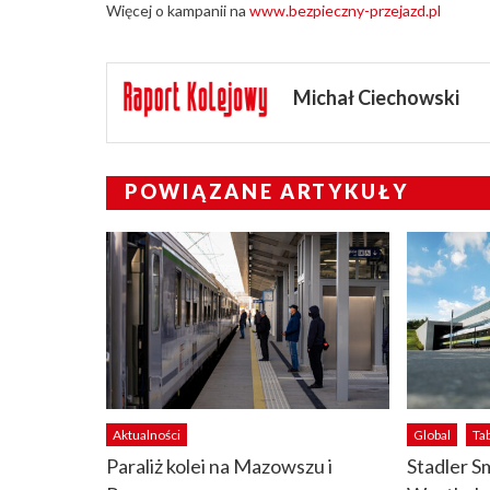
Więcej o kampanii na
www.bezpieczny-przejazd.pl
Michał Ciechowski
POWIĄZANE ARTYKUŁY
Aktualności
Global
Ta
Paraliż kolei na Mazowszu i
Stadler S