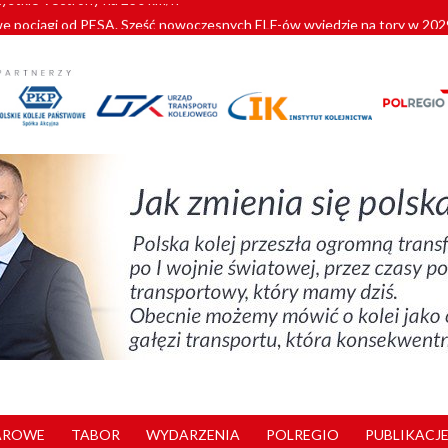
pociągi od PESA. Sześć nowoczesnych ELF-ów wyjedzie na tory w 202
c dla GySEV gotowe
 alkoholu i wjeżdżają na tory
 Przemyśla
zystkie Vectrony na 230 km/h
AROWE
TABOR
WYDARZENIA
POLREGIO
PUBLIKACJE