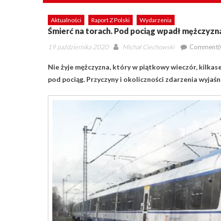
Aktualności
Raport Z Polski
Wydarzenia
Śmierć na torach. Pod pociąg wpadł mężczyzn
Posted
Author
19 października 2020
Michał Ciechowski
Comment(
on
Nie żyje mężczyzna, który w piątkowy wieczór, kilk
pod pociąg. Przyczyny i okoliczności zdarzenia wyjaś