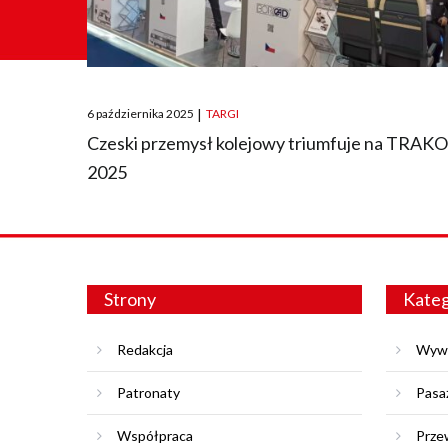
Posted
6 października 2025
|
TARGI
on
Czeski przemysł kolejowy triumfuje na TRAK
2025
Strony
Kateg
Redakcja
Wyw
Patronaty
Pasa
Współpraca
Prze