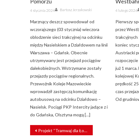
Pomorzu
Westbahn 
Author
Posted
Posted
Bartosz Jerzakowski
4 stycznia 2024
4 lutego 2026
on
on
Marznący deszcz spowodował od
Pierwszy sp
wczorajszego (03 stycznia) wieczora
przez West
oblodzenie sieci trakcyjnej na odcinku
trakcyjnych 
między Nasielskiem a Działdowem na linii
koniec stycz
Warszawa – Gdańsk. Obecnie
Austriacki 
utrzymywany jest przejazd pociągów
rozpoczęcie
dalekobieżnych. Wstrzymane zostały
już 1 marca.
przejazdy pociągów regionalnych.
kolejowej K
Przewoźnik Koleje Mazowieckie
prędkość 25
wprowadził zastępczą komunikację
czas przejaz
autobusową na odcinku Działdowo –
Od grudniow
Nasielsk. Pociągi PKP Intercity jadące z i
do Gdańska, Olsztyna mogą […]
NAWIGACJA
Projekt “Tramwaj dla Łodzi” z opóźnieniem. Ile potrwają prace?
WPISU