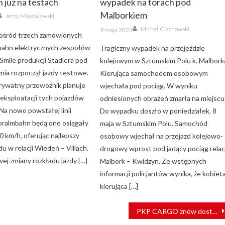
już na testach
wypadek na torach pod
Author
Malborkiem
Jerzy Mikołajewski
Author
Posted
Michał Ciechowski
9 maja 2023
on
ośród trzech zamówionych
bahn elektrycznych zespołów
Tragiczny wypadek na przejeździe
Smile produkcji Stadlera pod
kolejowym w Sztumskim Polu k. Malbork
nia rozpoczął jazdy testowe.
Kierująca samochodem osobowym
prywatny przewoźnik planuje
wjechała pod pociąg. W wyniku
 eksploatacji tych pojazdów
odniesionych obrażeń zmarła na miejscu
 Na nowo powstałej linii
Do wypadku doszło w poniedziałek, 8
oralmbahn będą one osiągały
maja w Sztumskim Polu. Samochód
0 km/h, oferując najlepszy
osobowy wjechał na przejazd kolejowo-
du w relacji Wiedeń – Villach.
drogowy wprost pod jadący pociąg relacj
ej zmiany rozkładu jazdy […]
Malbork – Kwidzyn. Ze wstępnych
informacji policjantów wynika, że kobiet
kierująca […]
PKP CARGO znów dostarczy węgiel dla PGNiG TERMIKA