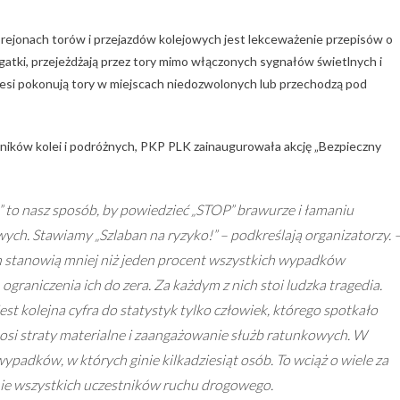
 rejonach torów i przejazdów kolejowych jest lekceważenie przepisów o
tki, przejeżdżają przez tory mimo włączonych sygnałów świetlnych i
iesi pokonują tory w miejscach niedozwolonych lub przechodzą pod
ików kolei i podróżnych, PKP PLK zainaugurowała akcję „Bezpieczny
 to nasz sposób, by powiedzieć „STOP” brawurze i łamaniu
wych. Stawiamy „Szlaban na ryzyko!” – podkreślają organizatorzy. 
stanowią mniej niż jeden procent wszystkich wypadków
ograniczenia ich do zera. Za każdym z nich stoi ludzka tragedia.
 jest kolejna cyfra do statystyk tylko człowiek, którego spotkało
nosi straty materialne i zaangażowanie służb ratunkowych. W
ypadków, w których ginie kilkadziesiąt osób. To wciąż o wiele za
nie wszystkich uczestników ruchu drogowego.