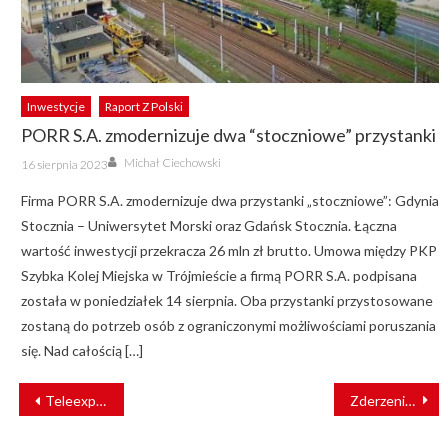
Inwestycje
Raport Z Polski
PORR S.A. zmodernizuje dwa “stoczniowe” przystanki
Author
Posted
Michał Ciechowski
16 sierpnia 2023
on
Firma PORR S.A. zmodernizuje dwa przystanki „stoczniowe”: Gdynia
Stocznia – Uniwersytet Morski oraz Gdańsk Stocznia. Łączna
wartość inwestycji przekracza 26 mln zł brutto. Umowa między PKP
Szybka Kolej Miejska w Trójmieście a firmą PORR S.A. podpisana
została w poniedziałek 14 sierpnia. Oba przystanki przystosowane
zostaną do potrzeb osób z ograniczonymi możliwościami poruszania
się. Nad całością […]
NAWIGACJA
Teleexpress świętuje 40-lecie. PKP Intercity partnerem jubileuszu
Zderzenie pociągu z ciężarówką w Czechach. Osiem osób rannych
WPISU