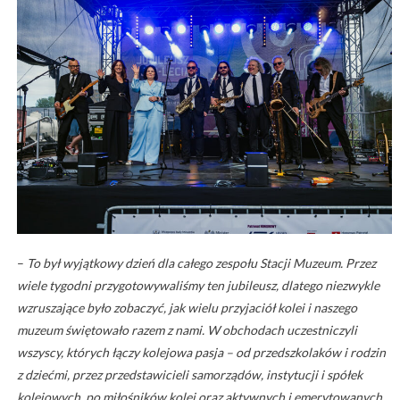
–
To był wyjątkowy dzień dla całego zespołu Stacji Muzeum. Przez
wiele tygodni przygotowywaliśmy ten jubileusz, dlatego niezwykle
wzruszające było zobaczyć, jak wielu przyjaciół kolei i naszego
muzeum świętowało razem z nami. W obchodach uczestniczyli
wszyscy, których łączy kolejowa pasja – od przedszkolaków i rodzin
z dziećmi, przez przedstawicieli samorządów, instytucji i spółek
kolejowych, po miłośników kolei oraz aktywnych i emerytowanych