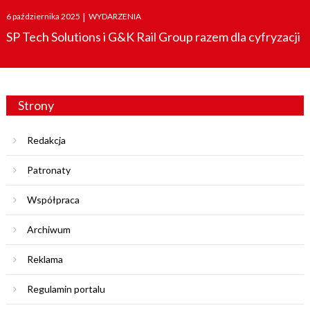
Posted
6 października 2025
|
WYDARZENIA
on
SP Tech Solutions i G&K Rail Group razem dla cyfryzacji
Strony
Redakcja
Patronaty
Współpraca
Archiwum
Reklama
Regulamin portalu