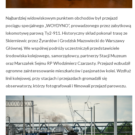
Najbardziej widowiskowym punktem obchodów był przejazd
pociągu specjalnego „WOYDYNO”, prowadzonego przez zabytkową
lokomotywę parową Ty2-911. Historyczny skład pokonał trasę ze
Skierniewic przez Żyrardów i Grodzisk Mazowiecki do Warszawy
Głównej. We wspólnej podróży uczestniczyli przedstawiciele
środowiska kolejowego, samorządowcy, partnerzy Stacji Muzeum
oraz Marszałek Sejmu RP Włodzimierz Czarzasty. Przejazd wzbudził
ogromne zainteresowanie mieszkańców i pasjonatów kolei. Wzdłuż
linii kolejowej, przy stacjach i przejazdach gromadzili się
obserwatorzy, którzy fotografowali i filmowali przejazd parowozu.