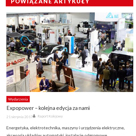
POWIĄZANE ARTYKUŁY
Wydarzenia
Expopower – kolejna edycja za nami
Author
Posted
Raport Kolejowy
21 sierpnia 2017
on
Energetyka, elektrotechnika, maszyny i urządzenia elektryczne,
akcesoria układów automatyki, instalacje odgromowe,