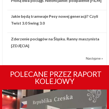
Płoną dwa pociągi. Nieoficjalnie: podpalenie [FILM]
Jakie będą tramwaje Pesy nowej generacji? Czyli
Twist 3.0 Swing 3.0
Zderzenie pociągów na Śląsku. Ranny maszynista
[ZDJĘCIA]
Następne »
POLECANE PRZEZ RAPORT
KOLEJOWY