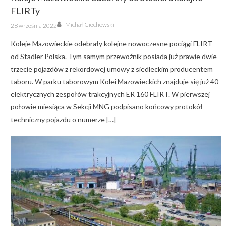
FLIRTy
Author
Posted
Michał Ciechowski
28 września 2022
on
Koleje Mazowieckie odebrały kolejne nowoczesne pociągi FLIRT
od Stadler Polska. Tym samym przewoźnik posiada już prawie dwie
trzecie pojazdów z rekordowej umowy z siedleckim producentem
taboru. W parku taborowym Kolei Mazowieckich znajduje się już 40
elektrycznych zespołów trakcyjnych ER 160 FLIRT. W pierwszej
połowie miesiąca w Sekcji MNG podpisano końcowy protokół
techniczny pojazdu o numerze […]