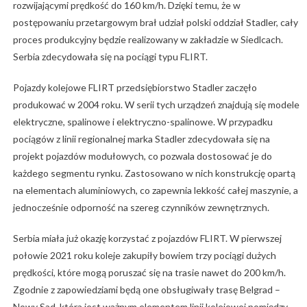
rozwijającymi prędkość do 160 km/h. Dzięki temu, że w
postępowaniu przetargowym brał udział polski oddział Stadler, cały
proces produkcyjny będzie realizowany w zakładzie w Siedlcach.
Serbia zdecydowała się na pociągi typu FLIRT.
Pojazdy kolejowe FLIRT przedsiębiorstwo Stadler zaczęło
produkować w 2004 roku. W serii tych urządzeń znajdują się modele
elektryczne, spalinowe i elektryczno-spalinowe. W przypadku
pociągów z linii regionalnej marka Stadler zdecydowała się na
projekt pojazdów modułowych, co pozwala dostosować je do
każdego segmentu rynku. Zastosowano w nich konstrukcję opartą
na elementach aluminiowych, co zapewnia lekkość całej maszynie, a
jednocześnie odporność na szereg czynników zewnętrznych.
Serbia miała już okazję korzystać z pojazdów FLIRT. W pierwszej
połowie 2021 roku koleje zakupiły bowiem trzy pociągi dużych
prędkości, które mogą poruszać się na trasie nawet do 200 km/h.
Zgodnie z zapowiedziami będą one obsługiwały trasę Belgrad –
Nowy Sad, która jest ważnym elementem linii kolejowej pomiędzy