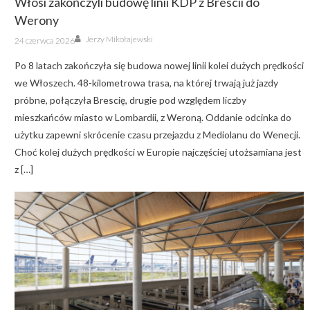
Włosi zakończyli budowę linii KDP z Brescii do
Werony
Author
Posted
Jerzy Mikołajewski
24 czerwca 2026
on
Po 8 latach zakończyła się budowa nowej linii kolei dużych prędkości
we Włoszech. 48-kilometrowa trasa, na której trwają już jazdy
próbne, połączyła Brescię, drugie pod względem liczby
mieszkańców miasto w Lombardii, z Weroną. Oddanie odcinka do
użytku zapewni skrócenie czasu przejazdu z Mediolanu do Wenecji.
Choć kolej dużych prędkości w Europie najczęściej utożsamiana jest
z […]