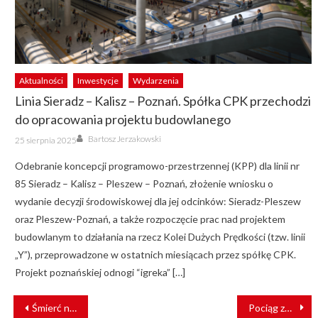
Aktualności
Inwestycje
Wydarzenia
Linia Sieradz – Kalisz – Poznań. Spółka CPK przechodzi
do opracowania projektu budowlanego
Author
Posted
Bartosz Jerzakowski
25 sierpnia 2025
on
Odebranie koncepcji programowo-przestrzennej (KPP) dla linii nr
85 Sieradz – Kalisz – Pleszew – Poznań, złożenie wniosku o
wydanie decyzji środowiskowej dla jej odcinków: Sieradz-Pleszew
oraz Pleszew-Poznań, a także rozpoczęcie prac nad projektem
budowlanym to działania na rzecz Kolei Dużych Prędkości (tzw. linii
„Y”), przeprowadzone w ostatnich miesiącach przez spółkę CPK.
Projekt poznańskiej odnogi “igreka” […]
NAWIGACJA
Śmierć na torach pod Inowrocławiem
Pociąg zderzył się z TIR-em [ZDJĘCIA]
WPISU