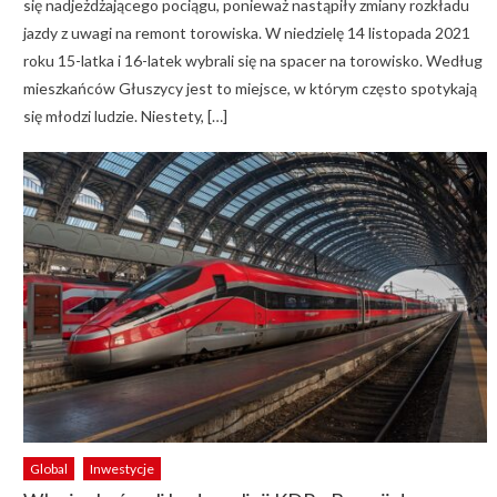
się nadjeżdżającego pociągu, ponieważ nastąpiły zmiany rozkładu
jazdy z uwagi na remont torowiska. W niedzielę 14 listopada 2021
roku 15-latka i 16-latek wybrali się na spacer na torowisko. Według
mieszkańców Głuszycy jest to miejsce, w którym często spotykają
się młodzi ludzie. Niestety, […]
Global
Inwestycje