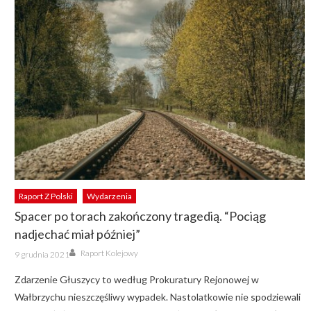
Raport Z Polski
Wydarzenia
Spacer po torach zakończony tragedią. “Pociąg
nadjechać miał później”
Author
Posted
Raport Kolejowy
9 grudnia 2021
on
Zdarzenie Głuszycy to według Prokuratury Rejonowej w
Wałbrzychu nieszczęśliwy wypadek. Nastolatkowie nie spodziewali