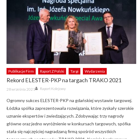
Publikacje Firm
Raport Z Polski
Targi
Wydarzenia
Rekord ELESTER-PKP na targach TRAKO 2021
Author
Posted
Raport Kolejowy
28 września 2021
on
Ogromny sukces ELESTER-PKP na gdańskiej wystawie targowej.
Łódzka spółka zaprezentowała rozwiązania, które zyskały szerokie
uznanie ekspertów i zwiedzających. Zdobywając trzy nagrody
główne oraz jedno wyróżnienie w konkursach targowych, spółka
stała się najczęściej nagradzaną firmą spośród wszystkich