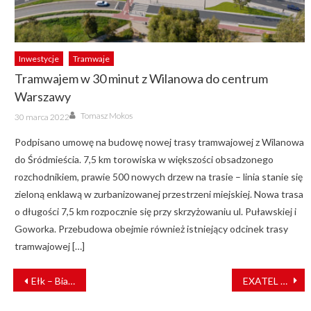
Inwestycje
Tramwaje
Tramwajem w 30 minut z Wilanowa do centrum
Warszawy
Author
Posted
Tomasz Mokos
30 marca 2022
on
Podpisano umowę na budowę nowej trasy tramwajowej z Wilanowa
do Śródmieścia. 7,5 km torowiska w większości obsadzonego
rozchodnikiem, prawie 500 nowych drzew na trasie – linia stanie się
zieloną enklawą w zurbanizowanej przestrzeni miejskiej. Nowa trasa
o długości 7,5 km rozpocznie się przy skrzyżowaniu ul. Puławskiej i
Goworka. Przebudowa obejmie również istniejący odcinek trasy
tramwajowej […]
NAWIGACJA
Ełk – Białystok opóźniony 212 min. Jak wygląda aktualna sytuacja na torach?
EXATEL częścią prestiżowej organizacji Open Networking Foundation
WPISU