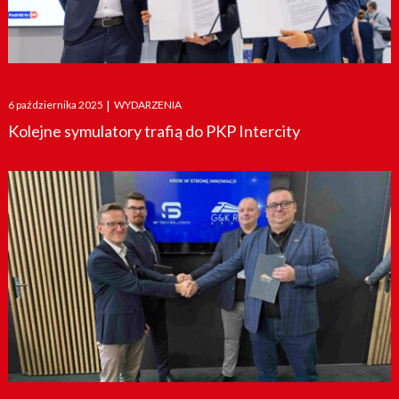
Posted
6 października 2025
|
WYDARZENIA
on
Kolejne symulatory trafią do PKP Intercity