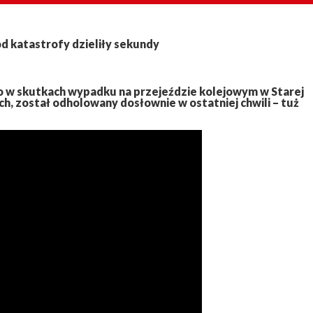
od katastrofy dzieliły sekundy
o w skutkach wypadku na przejeździe kolejowym w Starej
h, został odholowany dosłownie w ostatniej chwili – tuż