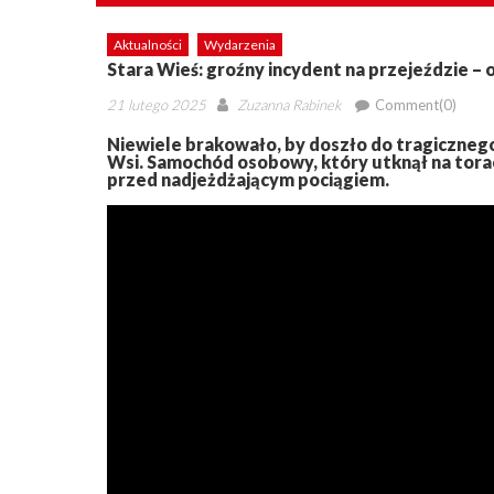
Aktualności
Wydarzenia
Stara Wieś: groźny incydent na przejeździe – 
Posted
Author
21 lutego 2025
Zuzanna Rabinek
Comment(0)
on
Niewiele brakowało, by doszło do tragiczneg
Wsi. Samochód osobowy, który utknął na torac
przed nadjeżdżającym pociągiem.