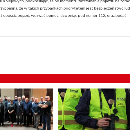
ii Kolejowych, podkreślając, że od momentu zatrzymania pojazdu na tora
przypomina, że w takich przypadkach priorytetem jest bezpieczeństwo lud
iast opuścić pojazd, wezwać pomoc, dzwoniąc pod numer 112, oraz podać