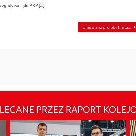
 zgody zarządu PKP […]
Umowa na projekt II etapu trasy tramwajowej na Naramowice podpisana
LECANE PRZEZ RAPORT KOLEJ