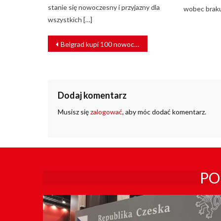
stanie się nowoczesny i przyjazny dla
wobec braku
wszystkich […]
NAWIGACJA
Belgrad kupi 100 nowoczesnych tramwajów
WPISU
Dodaj komentarz
Musisz się
zalogować
, aby móc dodać komentarz.
PO