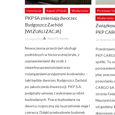
Inwestycje
Raport Z Polski
Wydarzenia
Przewozy T
PKP SA zmieniają dworzec
Wydarzenia
Bydgoszcz Zachód
Związkow
[WIZUALIZACJA]
PKP CAR
Author
Posted
Raport Kolejowy
Posted
25 maja 2022
13 kwietnia 2
on
on
Nowoczesna przestrzeń obsługi
Przedstawi
podróżnych w historycznej bryle, z
PKP CARGO 
usprawnieniami dla osób z
spółki. To 
niepełnosprawnościami oraz
porozumieni
rozwiązaniami przyjaznymi środowisku –
płac pracow
taki będzie dworzec Bydgoszcz Zachód
pozostaniu 
po zakończeniu inwestycji. PKP S.A.
CARGO SA z
podpisały umowę z wykonawcą robót
stronie Fe
budowlanych. Prace budowlane na
Maszynistów
dworcu rozpoczną się na przełomie maja i
od godziny 
czerwca. Dzięki przebudowie budynek
zbiorowym 