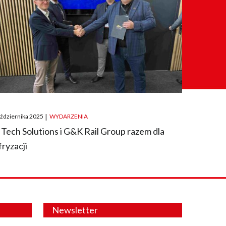
ted
aździernika 2025
|
WYDARZENIA
 Tech Solutions i G&K Rail Group razem dla
fryzacji
Newsletter