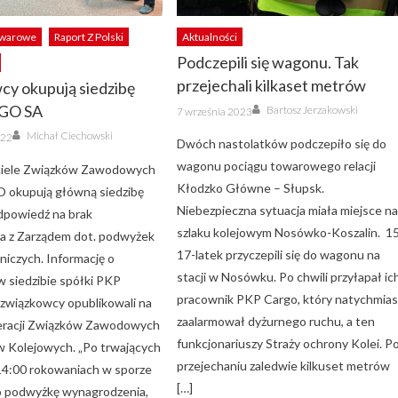
owarowe
Raport Z Polski
Aktualności
Podczepili się wagonu. Tak
przejechali kilkaset metrów
cy okupują siedzibę
Author
Posted
GO SA
Bartosz Jerzakowski
7 września 2023
on
Author
Michał Ciechowski
022
Dwóch nastolatków podczepiło się do
wagonu pociągu towarowego relacji
ciele Związków Zawodowych
Kłodzko Główne – Słupsk.
okupują główną siedzibę
Niebezpieczna sytuacja miała miejsce n
odpowiedź na brak
szlaku kolejowym Nosówko-Koszalin. 15
a z Zarządem dot. podwyżek
17-latek przyczepili się do wagonu na
niczych. Informację o
stacji w Nosówku. Po chwili przyłapał ic
w siedzibie spółki PKP
pracownik PKP Cargo, który natychmias
wiązkowcy opublikowali na
zaalarmował dyżurnego ruchu, a ten
deracji Związków Zawodowych
funkcjonariuszy Straży ochrony Kolei. P
 Kolejowych. „Po trwających
przejechaniu zaledwie kilkuset metrów
14:00 rokowaniach w sporze
[…]
o podwyżkę wynagrodzenia,