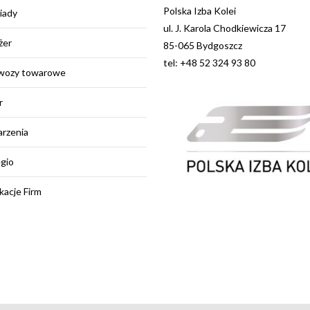
Polska Izba Kolei
iady
ul. J. Karola Chodkiewicza 17
żer
85-065 Bydgoszcz
tel: +48 52 324 93 80
wozy towarowe
r
rzenia
egio
kacje Firm