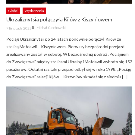
Global
Wydarzenia
Ukrzaliznytsia połączyła Kijów z Kiszyniowem
Author
Posted
Michał Ciechowski
7 listopada 2022
on
Pociąg Ukrzaliznytsii po 24 latach ponownie połączył Kijów ze
stolicą Mołdawii – Kiszyniowem. Pierwszy bezpośredni przejazd
zrealizowany został w sobotę. W bezpośrednią podróż „Pociągiem
do Zwycięstwa” między stolicami Ukrainy i Mołdawii wybrało się 152
pasażerów. Ostatni raz taki przejazd odbył się w roku 1998. „Pociąg
do Zwycięstwa” relacji Kijów – Kiszyniów składał się z siedmiu […]