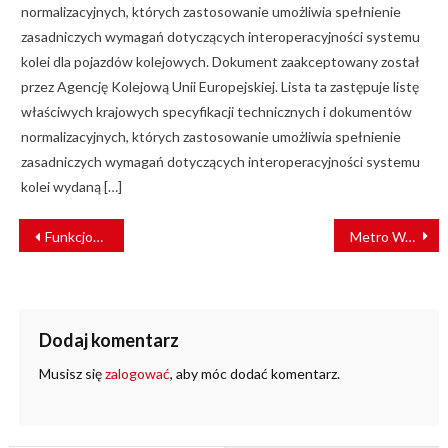
normalizacyjnych, których zastosowanie umożliwia spełnienie
zasadniczych wymagań dotyczących interoperacyjności systemu
kolei dla pojazdów kolejowych. Dokument zaakceptowany został
przez Agencję Kolejową Unii Europejskiej. Lista ta zastępuje listę
właściwych krajowych specyfikacji technicznych i dokumentów
normalizacyjnych, których zastosowanie umożliwia spełnienie
zasadniczych wymagań dotyczących interoperacyjności systemu
kolei wydaną […]
NAWIGACJA
Funkcjonariusze SOK zatrzymali w centrum Bydgoszczy nietrzeźwego kierowcę
Metro Warszawskie wybrało wykonawcę prac przedprojektowych I etapu III linii metra
WPISU
Dodaj komentarz
Musisz się
zalogować
, aby móc dodać komentarz.