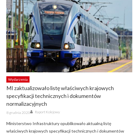
Wydarzenia
MI zaktualizowało listę właściwych krajowych
specyfikacji technicznych i dokumentów
normalizacyjnych
Author
Posted
Raport Kolejowy
8 grudnia 2020
on
Ministerstwo Infrastruktury opublikowało aktualną listę
właściwych krajowych specyfikacji technicznych i dokumentów