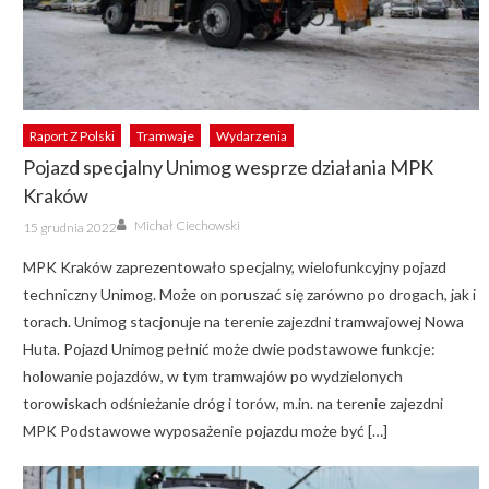
Raport Z Polski
Tramwaje
Wydarzenia
Pojazd specjalny Unimog wesprze działania MPK
Kraków
Author
Posted
Michał Ciechowski
15 grudnia 2022
on
MPK Kraków zaprezentowało specjalny, wielofunkcyjny pojazd
techniczny Unimog. Może on poruszać się zarówno po drogach, jak i
torach. Unimog stacjonuje na terenie zajezdni tramwajowej Nowa
Huta. Pojazd Unimog pełnić może dwie podstawowe funkcje:
holowanie pojazdów, w tym tramwajów po wydzielonych
torowiskach odśnieżanie dróg i torów, m.in. na terenie zajezdni
MPK Podstawowe wyposażenie pojazdu może być […]