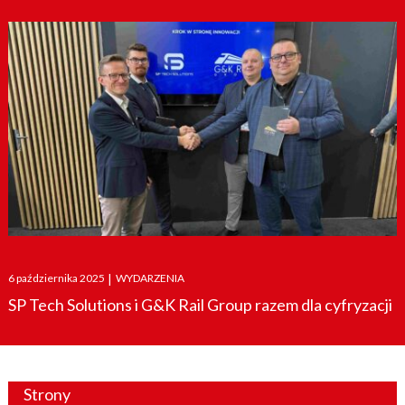
Posted
6 października 2025
|
WYDARZENIA
on
SP Tech Solutions i G&K Rail Group razem dla cyfryzacji
Strony