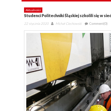
Aktualności
Studenci Politechniki Śląskiej szkolili się w sie
Posted
Author
22 stycznia 2020
Michał Ciechowski
Comment(0)
on