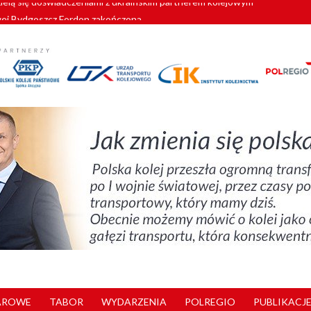
wej Bydgoszcz Fordon zakończona
zystkie Vectrony na 230 km/h
pociągi od PESA. Sześć nowoczesnych ELF-ów wyjedzie na tory w 202
c dla GySEV gotowe
zielą się doświadczeniami z ukraińskim partnerem kolejowym
AROWE
TABOR
WYDARZENIA
POLREGIO
PUBLIKACJE