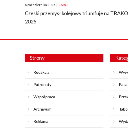
Posted
6 października 2025
|
TARGI
on
Czeski przemysł kolejowy triumfuje na TRAK
2025
Strony
Kateg
Redakcja
Wyw
Patronaty
Pasa
Współpraca
Prze
Archiwum
Tabo
Reklama
Wyda