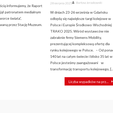
Author
Posted
Bartosz Jerzakowski
28 sierpnia 2025
on
ścią informujemy, że Raport
jął patronatem medialnym
W dniach 23-26 września w Gdańsku
orce świata”,
odbędą się największe targi kolejowe w
waną przez Stację Muzeum.
Polsce i Europie Środkowo-Wschodniej 
TRAKO 2025. Wśród wystawców nie
zabraknie firmy Siemens Mobility,
prezentującej kompleksową ofertę dla
rynku kolejowego w Polsce. – Od pona
140 lat na całym świecie i blisko 35 lat w
Polsce jesteśmy zaangażowani w
transformację transportu kolejowego, [
Liczba wypadków na przejazdach kolejowych spadła. Poziom bezpieczeństwa na kolei rośnie