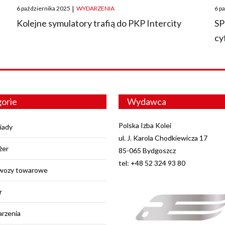
Posted
Pos
6 października 2025
|
WYDARZENIA
6 p
on
on
O
Kolejne symulatory trafią do PKP Intercity
SP
cy
orie
Wydawca
Polska Izba Kolei
iady
ul. J. Karola Chodkiewicza 17
żer
85-065 Bydgoszcz
tel: +48 52 324 93 80
wozy towarowe
r
rzenia