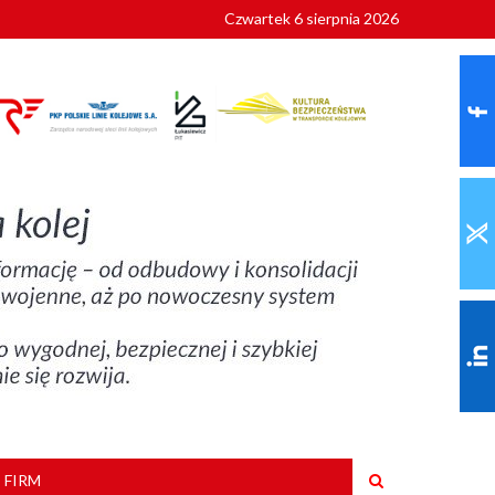
Czwartek 6 sierpnia 2026
9 roku
 FIRM