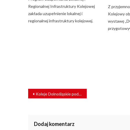
Regionalnej Infrastruktury Kolejowej
Z przyjemno
zakłada uzupełnienie lokalnej i
Kolejowy ob
regionalnej infrastruktury kolejowej.
wystawę „Dw
przygotowy
NAWIGACJA
Koleje Dolnośląskie podsumowały rok 2019. Padł rekord!
WPISU
Dodaj komentarz