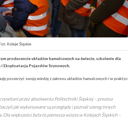
Fot. Koleje Śląskie
ącym producencie układów hamulcowych na świecie, szkolenie dla
wa i Eksploatacja Pojazdów Szynowych.
i okazję poszerzyć swoją wiedzę z zakresu układów hamulcowych i w praktyc
zywitani przez absolwenta Politechniki Śląskiej – prezesa
baczyli jak wykonywane są przeglądy i poznali szereg innych
 Dla większości była to pierwsza wizyta w Kolejach Śląskich –