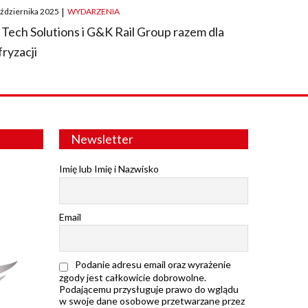
ted
aździernika 2025
|
WYDARZENIA
 Tech Solutions i G&K Rail Group razem dla
fryzacji
Newsletter
Imię lub Imię i Nazwisko
Email
Podanie adresu email oraz wyrażenie
zgody jest całkowicie dobrowolne.
Podającemu przysługuje prawo do wglądu
w swoje dane osobowe przetwarzane przez