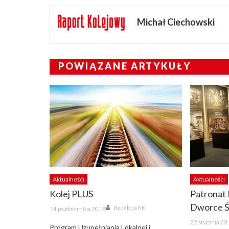
Michał Ciechowski
POWIĄZANE ARTYKUŁY
Aktualności
Aktualności
Kolej PLUS
Patronat
Author
Dworce Ś
Posted
Redakcja RK
14 października 2018
on
Posted
22 stycznia 2
on
Program Uzupełniania Lokalnej i