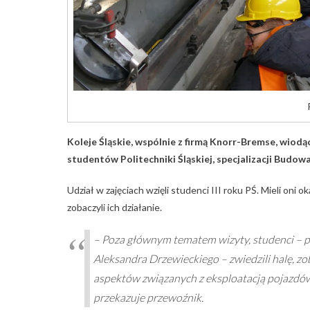
Koleje Śląskie, wspólnie z firmą Knorr-Bremse, wiod
studentów Politechniki Śląskiej, specjalizacji Budo
Udział w zajęciach wzięli studenci III roku PŚ. Mieli on
zobaczyli ich działanie.
– Poza głównym tematem wizyty, studenci – pr
Aleksandra Drzewieckiego – zwiedzili halę, zo
aspektów związanych z eksploatacją pojazdów.
przekazuje przewoźnik.