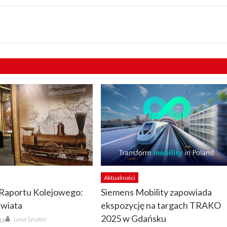
Aktualności
 Raportu Kolejowego:
Siemens Mobility zapowiada
wiata
ekspozycję na targach TRAKO
Author
2025 w Gdańsku
Lena Szuster
018