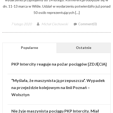
dn. 11-13 marca w Wiśle. Udział w wydarzeniu potwierdziło już ponad
50 osób reprezentujących […]
Posted
Author
7 lutego 2020
Michał Ciechowski
Comment(0)
on
Popularne
Ostatnie
PKP Intercity reaguje na pożar pociągów [ZDJĘCIA]
“Myślała, że maszynista ją przepuszcza”. Wypadek
na przejeździe kolejowym na linii Poznań –
Wolsztyn
Nie żyje maszynista pociągu PKP Intercity. Miał