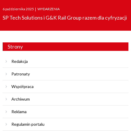
Posted
6 października 2025
|
WYDARZENIA
on
SP Tech Solutions i G&K Rail Group razem dla cyfryzacji
Strony
Redakcja
Patronaty
Współpraca
Archiwum
Reklama
Regulamin portalu