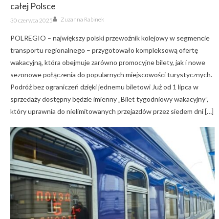
całej Polsce
Author
Posted
Zuzanna Rabinek
30 czerwca 2025
on
POLREGIO – największy polski przewoźnik kolejowy w segmencie
transportu regionalnego – przygotowało kompleksową ofertę
wakacyjną, która obejmuje zarówno promocyjne bilety, jak i nowe
sezonowe połączenia do popularnych miejscowości turystycznych.
Podróż bez ograniczeń dzięki jednemu biletowi Już od 1 lipca w
sprzedaży dostępny będzie imienny „Bilet tygodniowy wakacyjny”,
który uprawnia do nielimitowanych przejazdów przez siedem dni […]