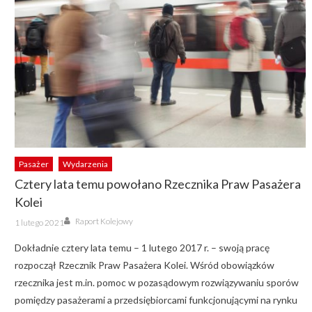
Pasażer
Wydarzenia
Cztery lata temu powołano Rzecznika Praw Pasażera
Kolei
Author
Posted
Raport Kolejowy
1 lutego 2021
on
Dokładnie cztery lata temu – 1 lutego 2017 r. – swoją pracę
rozpoczął Rzecznik Praw Pasażera Kolei. Wśród obowiązków
rzecznika jest m.in. pomoc w pozasądowym rozwiązywaniu sporów
pomiędzy pasażerami a przedsiębiorcami funkcjonującymi na rynku