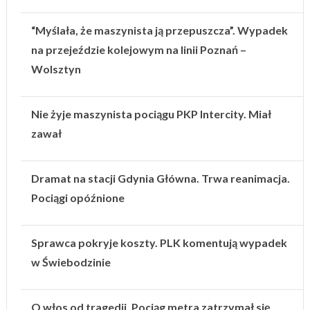
“Myślała, że maszynista ją przepuszcza”. Wypadek
na przejeździe kolejowym na linii Poznań –
Wolsztyn
Nie żyje maszynista pociągu PKP Intercity. Miał
zawał
Dramat na stacji Gdynia Główna. Trwa reanimacja.
Pociągi opóźnione
Sprawca pokryje koszty. PLK komentują wypadek
w Świebodzinie
O włos od tragedii. Pociąg metra zatrzymał się