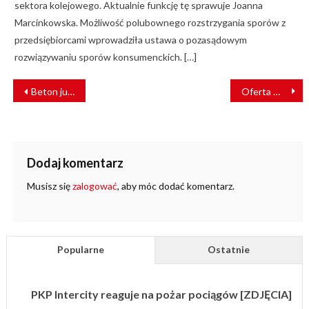
sektora kolejowego. Aktualnie funkcję tę sprawuje Joanna
Marcinkowska. Możliwość polubownego rozstrzygania sporów z
przedsiębiorcami wprowadziła ustawa o pozasądowym
rozwiązywaniu sporów konsumenckich. […]
NAWIGACJA
Beton już wylany. Tak postępują prace przy budowie drugiej linii warszawskiego metra
Oferta Wspólny Bilet coraz bardziej popularna
WPISU
Dodaj komentarz
Musisz się
zalogować
, aby móc dodać komentarz.
Popularne
Ostatnie
PKP Intercity reaguje na pożar pociągów [ZDJĘCIA]