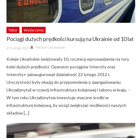
Tabor
Wydarzenia
Pociągi dużych prędkości kursują na Ukrainie od 10 lat
Author
Posted
Michał Ciechowski
23 lutego 2022
on
Koleje Ukraińskie świętowały 10, rocznicę wprowadzenia na tory
kolei dużych prędkości. Operator pociągów Intercity oraz
Intercity+ zainaugurował działalność 22 lutego 2012 r.
Uroczystości były okazją do przypomnienia o zaangażowaniu
Ukrzaliznytsii w rozwój infrastruktury kolejowej i taboru w kraju. –
W tym roku Ukrzaliznytsia inwestuje znaczne środki w
infrastrukturę kolejową, by wciąż zwiększać możliwości naszych
składów […]