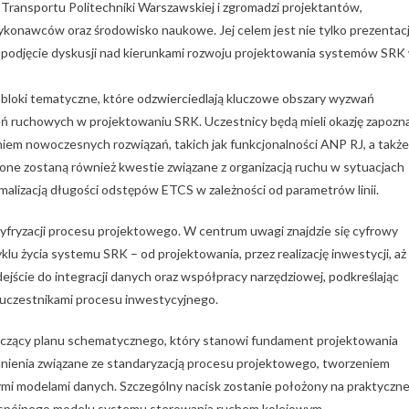
 Transportu Politechniki Warszawskiej i zgromadzi projektantów,
wykonawców oraz środowisko naukowe. Jej celem jest nie tylko prezentac
im podjęcie dyskusji nad kierunkami rozwoju projektowania systemów SRK
 bloki tematyczne, które odzwierciedlają kluczowe obszary wyzwań
ień ruchowych w projektowaniu SRK. Uczestnicy będą mieli okazję zapozn
iem nowoczesnych rozwiązań, takich jak funkcjonalności ANP RJ, a także
szone zostaną również kwestie związane z organizacją ruchu w sytuacjach
lizacją długości odstępów ETCS w zależności od parametrów linii.
yfryzacji procesu projektowego. W centrum uwagi znajdzie się cyfrowy
yklu życia systemu SRK – od projektowania, przez realizację inwestycji, aż
ejście do integracji danych oraz współpracy narzędziowej, podkreślając
i uczestnikami procesu inwestycyjnego.
czący planu schematycznego, który stanowi fundament projektowania
ienia związane ze standaryzacją procesu projektowego, tworzeniem
ymi modelami danych. Szczególny nacisk zostanie położony na praktyczn
 spójnego modelu systemu sterowania ruchem kolejowym.