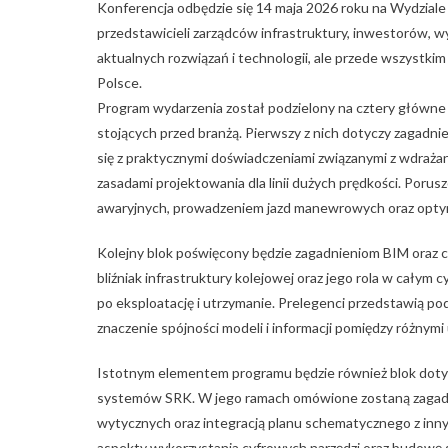
Konferencja odbędzie się 14 maja 2026 roku na Wydziale
przedstawicieli zarządców infrastruktury, inwestorów, 
aktualnych rozwiązań i technologii, ale przede wszystk
Polsce.
Program wydarzenia został podzielony na cztery główne
stojących przed branżą. Pierwszy z nich dotyczy zagadn
się z praktycznymi doświadczeniami związanymi z wdrażan
zasadami projektowania dla linii dużych prędkości. Poru
awaryjnych, prowadzeniem jazd manewrowych oraz optyma
Kolejny blok poświęcony będzie zagadnieniom BIM oraz c
bliźniak infrastruktury kolejowej oraz jego rola w całym c
po eksploatację i utrzymanie. Prelegenci przedstawią pod
znaczenie spójności modeli i informacji pomiędzy różnym
Istotnym elementem programu będzie również blok doty
systemów SRK. W jego ramach omówione zostaną zagadn
wytycznych oraz integracją planu schematycznego z inn
aspekty wykorzystania cyfrowych narzędzi oraz budowę