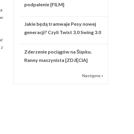
podpalenie [FILM]
ja
 w
Jakie będą tramwaje Pesy nowej
generacji? Czyli Twist 3.0 Swing 3.0
ać
 z
Zderzenie pociągów na Śląsku.
Ranny maszynista [ZDJĘCIA]
Następne »
e