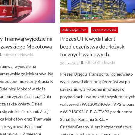
Publikacje Firm
Raport Z Polski
y Tramwaj wyjedzie na
Prezes UTK wydał alert
rszawskiego Mokotowa
bezpieczeństwa dot. łożysk
Author
tocznych walcowych
Michał Ciechowski
Author
Posted
Michał Ciechowski
26 lipca 2024
on
ramwaj wyjedzie na
warszawskiego Mokotowa. Na
Prezes Urzędu Transportu Kolejowego
ie zespół muzyczny Bracia P.
wystosował alert bezpieczeństwa po
 Dzielnicy Mokotów złożą
uzyskaniu wiarygodnej informacji o
niom życzenia z okazji Dnia
przypadkach uszkodzeń łożysk tocznyc
czą także kwiaty. Dzień
walcowych WJ130X240-A-TVP2 w parz
 się wielkimi krokami. Z tej
z WJP130X240-P-A-TVP2 producenta
lnica Mokotów oraz Tramwaje
Schaffler Romania S.R.L. –
 przygotowały dla pań
Cristian/Brasov. Alert bezpieczeństwa
 atrakcję. – Z zajezdni
związany jest z wykryciem przez