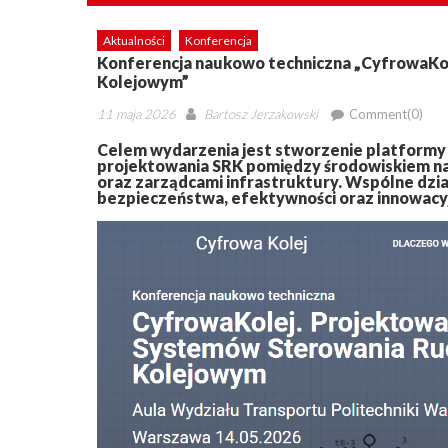
Aktualności
Konferencja
Konferencja naukowo techniczna „CyfrowaKo
Kolejowym”
Posted
Author
11 maja 2026
Bartosz Jerzakowski
Comment(0)
on
Celem wydarzenia jest stworzenie platformy
projektowania SRK pomiędzy środowiskiem na
oraz zarządcami infrastruktury. Wspólne dzia
bezpieczeństwa, efektywności oraz innowacy