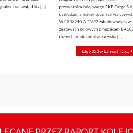
ykalny Tramwaj, który […]
przewoźnika kolejowego PKP Cargo S.A
uszkodzenia łożysk tocznych walcowyc
WJ130X240-A-TVP2 zabudowanych w
zestawach kołowych z maźnicami BA18
różnych producentów. Łożyska […]
Talgo 230 w barwach Deutsche Bahn już jeździ na wyspę Sylt
LECANE PRZEZ RAPORT KOLEJ