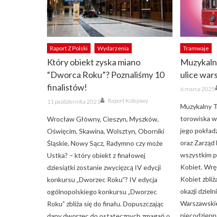
Raport Z Polski
Wydarzenia
Tramwaje
Który obiekt zyska miano
Muzykaln
“Dworca Roku”? Poznaliśmy 10
ulice wa
finalistów!
Posted
6 marca 2025
on
Author
Posted
Raport Kolejowy
11 października 2021
on
Muzykalny T
torowiska 
Wrocław Główny, Cieszyn, Myszków,
jego pokładz
Oświęcim, Skawina, Wolsztyn, Oborniki
oraz Zarząd
Śląskie, Nowy Sącz, Radymno czy może
wszystkim pa
Ustka? – który obiekt z finałowej
Kobiet. Wrę
dziesiątki zostanie zwycięzcą IV edycji
Kobiet zbliża
konkursu „Dworzec Roku”? IV edycja
okazji dzie
ogólnopolskiego konkursu „Dworzec
Warszawskie
Roku” zbliża się do finału. Dopuszczając
niecodzienną
dany dworzec do ostatecznych zmagań o