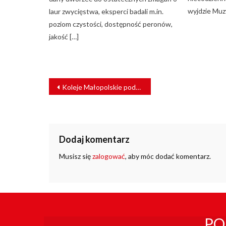
wyjdzie Muz
laur zwycięstwa, eksperci badali m.in.
poziom czystości, dostępność peronów,
jakość […]
NAWIGACJA
Koleje Małopolskie podpisały umowę z NEWAG S.A.
WPISU
Dodaj komentarz
Musisz się
zalogować
, aby móc dodać komentarz.
PO