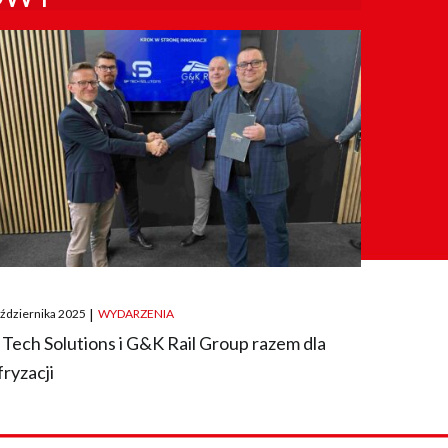
ted
aździernika 2025
|
WYDARZENIA
 Tech Solutions i G&K Rail Group razem dla
fryzacji