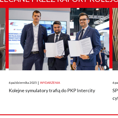
Posted
Pos
6 października 2025
|
WYDARZENIA
6 p
on
on
O
Kolejne symulatory trafią do PKP Intercity
SP
cy