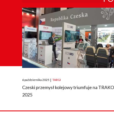
Posted
6 października 2025
|
TARGI
on
Czeski przemysł kolejowy triumfuje na TRAK
2025