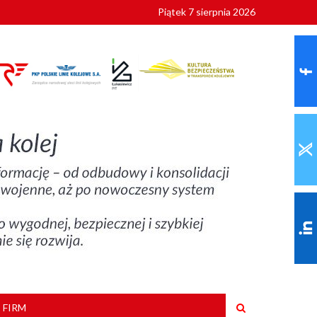
Piątek 7 sierpnia 2026
ionalnych
szkoły
 FIRM