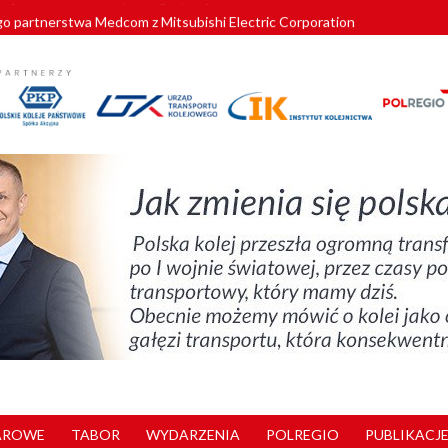
o partnerstwa Medcom z Mitsubishi Electric Corporation
tnerem „Lata na Dolnym Śląsku”. We Wrocławiu rusza weekend pełen reg
pomorskie znów szuka dostawcy nowych EZT
ach kolejowych w północnej Wielkopolsce. Łatwiejsze dojazdy do pracy i 
nuje nowe standardy kategoryzacji dworców
AROWE
TABOR
WYDARZENIA
POLREGIO
PUBLIKACJE