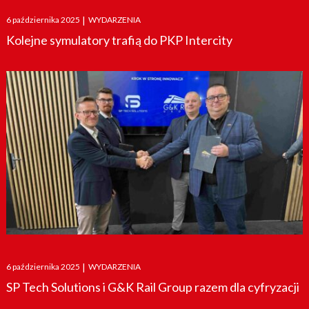
Posted
6 października 2025
|
WYDARZENIA
on
Kolejne symulatory trafią do PKP Intercity
Posted
6 października 2025
|
WYDARZENIA
on
SP Tech Solutions i G&K Rail Group razem dla cyfryzacji