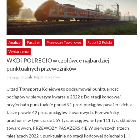
Analizy
Pasażer
Przewozy Towarowe
Raport Z Polski
Wydarzenia
WKD i POLREGIO w czołówce najbardziej
punktualnych przewoźników
Author
Posted
Raport Kolejowy
20 maja 2022
on
Urząd Transportu Kolejowego podsumował punktualność
pociągów w pierwszym kwartale 2022 r. Do stacji końcowej
przyjechało punktualnie ponad 91 proc. pociągów pasażerskich, a
także prawie 42 proc. pociągów towarowych. Przewoźnicy
uruchomili w tym czasie 559 tys. pociągów, w tym 111 tys. składów
towarowych. PRZEWOZY PASAŻERSKIE W pierwszych trzech
miesiącach 2022 r. punktualnie do stacji końcowej dojechało […]