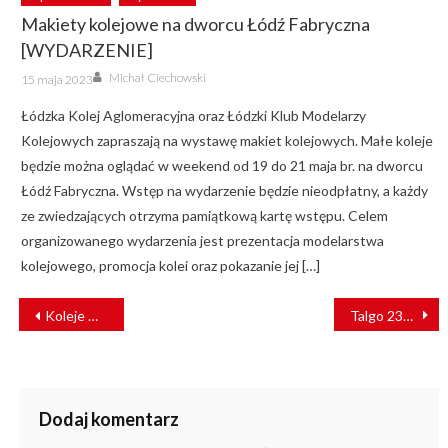
Makiety kolejowe na dworcu Łódź Fabryczna
[WYDARZENIE]
Author
Posted
Michał Ciechowski
15 maja 2023
on
Łódzka Kolej Aglomeracyjna oraz Łódzki Klub Modelarzy
Kolejowych zapraszają na wystawę makiet kolejowych. Małe koleje
będzie można oglądać w weekend od 19 do 21 maja br. na dworcu
Łódź Fabryczna. Wstęp na wydarzenie będzie nieodpłatny, a każdy
ze zwiedzających otrzyma pamiątkową kartę wstępu. Celem
organizowanego wydarzenia jest prezentacja modelarstwa
kolejowego, promocja kolei oraz pokazanie jej […]
NAWIGACJA
Koleje Małopolskie podpisały umowę z NEWAG S.A.
Talgo 230 w barwach Deutsche Bahn już jeździ na wyspę Sylt
WPISU
Dodaj komentarz