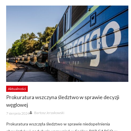
Aktualności
Prokuratura wszczyna śledztwo w sprawie decyzji
węglowej
Author
Posted
Bartosz Jerzakowski
7 sierpnia 2024
on
Prokuratura wszczęła śledztwo w sprawie niedopełnienia