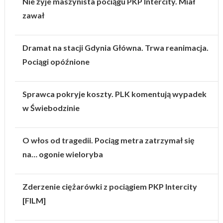
Nie żyje maszynista pociągu PKP Intercity. Miał
zawał
Dramat na stacji Gdynia Główna. Trwa reanimacja.
Pociągi opóźnione
Sprawca pokryje koszty. PLK komentują wypadek
w Świebodzinie
O włos od tragedii. Pociąg metra zatrzymał się
na… ogonie wieloryba
Zderzenie ciężarówki z pociągiem PKP Intercity
[FILM]