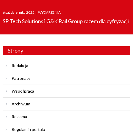
Posted
6 października 2025
|
WYDARZENIA
on
SP Tech Solutions i G&K Rail Group razem dla cyfryzacji
Strony
Redakcja
Patronaty
Współpraca
Archiwum
Reklama
Regulamin portalu