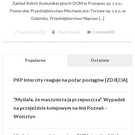
Zakład Robót Komunikacyjnych DOM w Poznaniu sp. z o.o.,
Pomorskie Przedsiębiorstwo Mechaniczno-Torowe sp. z o.o. w
Gdańsku, Przedsiębiorstwo Napraw […]
Posted
Author
21 września 2022
Paweł Kupsik
Comment(0)
on
Popularne
Ostatnie
PKP Intercity reaguje na pożar pociągów [ZDJĘCIA]
“Myślała, że maszynista ją przepuszcza”. Wypadek
na przejeździe kolejowym na linii Poznań –
Wolsztyn