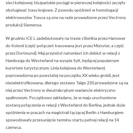
sieci kolejowej, hiszpańskie pociągi w pierwszej kolejności zaczęły
obsługiwać trasy krajowe. Z powodu opóźnień w homologacji
elektrowozów Travca są one na razie prowadzone przez Vectrony
produkcji Siemensa.
W grudniu ICE L zadebiutowały na trasie z Berlina przez Hanower
do Kolonii (część połączeń trasowana jest przez Münster, a część
przez Dortmund). Maj przyniósł natomiast ich debiut w relacji z
Hamburga do Westerland na wyspie Sylt, będącej popularnym
kurortem turystycznym. Linia kolejowa do Westerland,
poprowadzona po powstałej na początku XX wieku grobli, jest
niezelektryfikowana, dlatego zestawy Talgo 230 prowadzone są na
niej przez Vectrony w dwutrakcyjnym wariancie elektryczno-
spalinowym. Początkowo zakładano, że w maju uruchomione
zostaną połączenia w relacji z Westerland do Berlina, jednak duże
opóźnienia w pracach na magistrali łączącej Berlin z Hamburgiem
spowodowały przesunięcie terminu startu pełnej relacji na 14
czerwca.