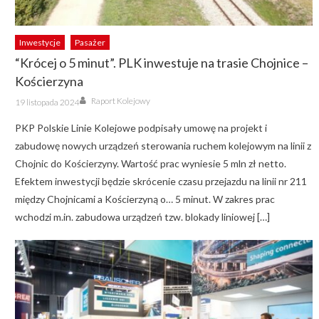
Inwestycje
Pasażer
“Krócej o 5 minut”. PLK inwestuje na trasie Chojnice –
Kościerzyna
Author
Posted
Raport Kolejowy
19 listopada 2024
on
PKP Polskie Linie Kolejowe podpisały umowę na projekt i
zabudowę nowych urządzeń sterowania ruchem kolejowym na linii z
Chojnic do Kościerzyny. Wartość prac wyniesie 5 mln zł netto.
Efektem inwestycji będzie skrócenie czasu przejazdu na linii nr 211
między Chojnicami a Kościerzyną o… 5 minut. W zakres prac
wchodzi m.in. zabudowa urządzeń tzw. blokady liniowej […]