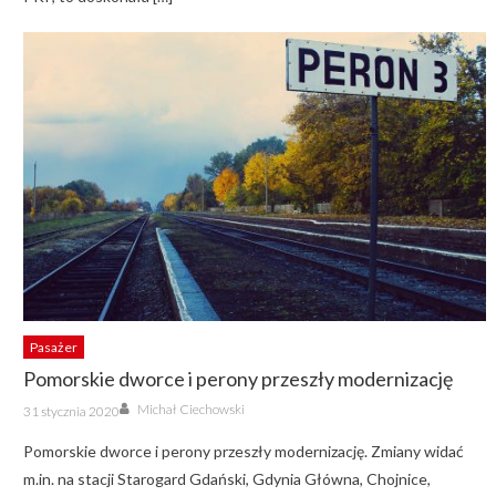
Pasażer
Pomorskie dworce i perony przeszły modernizację
Author
Posted
Michał Ciechowski
31 stycznia 2020
on
Pomorskie dworce i perony przeszły modernizację. Zmiany widać
m.in. na stacji Starogard Gdański, Gdynia Główna, Chojnice,