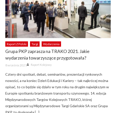
Raport Z Polski
Targi
Wydarzenia
Grupa PKP zaprasza na TRAKO 2021. Jakie
wydarzenia towarzyszące przygotowała?
Author
Posted
Raport Kolejowy
8 września 2021
on
Cztery dni spotkań, debat, seminariów, prezentacji rynkowych
nowości, a na koniec Dzień Edukacji i Kariery – tak najkrócej można
opisać, to co będzie się działo w tym roku na drugim największym w
Europie spotkaniu branżowym transportu szynowego. 14. edycja
Międzynarodowych Targów Kolejowych TRAKO, której
organizatorami są Międzynarodowe Targi Gdańskie SA oraz Grupa
PKP, to doskonała […]