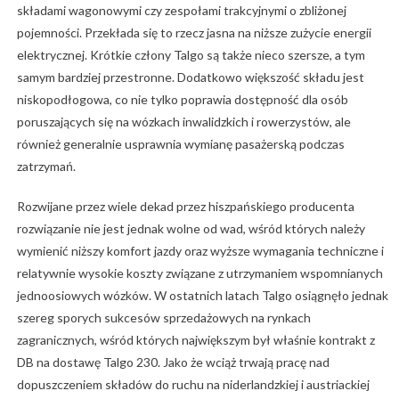
składami wagonowymi czy zespołami trakcyjnymi o zbliżonej
pojemności. Przekłada się to rzecz jasna na niższe zużycie energii
elektrycznej. Krótkie człony Talgo są także nieco szersze, a tym
samym bardziej przestronne. Dodatkowo większość składu jest
niskopodłogowa, co nie tylko poprawia dostępność dla osób
poruszających się na wózkach inwalidzkich i rowerzystów, ale
również generalnie usprawnia wymianę pasażerską podczas
zatrzymań.
Rozwijane przez wiele dekad przez hiszpańskiego producenta
rozwiązanie nie jest jednak wolne od wad, wśród których należy
wymienić niższy komfort jazdy oraz wyższe wymagania techniczne i
relatywnie wysokie koszty związane z utrzymaniem wspomnianych
jednoosiowych wózków. W ostatnich latach Talgo osiągnęło jednak
szereg sporych sukcesów sprzedażowych na rynkach
zagranicznych, wśród których największym był właśnie kontrakt z
DB na dostawę Talgo 230. Jako że wciąż trwają pracę nad
dopuszczeniem składów do ruchu na niderlandzkiej i austriackiej