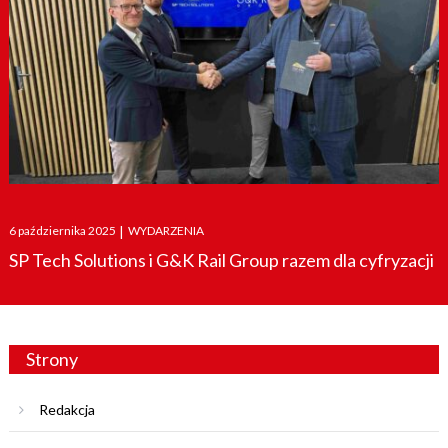
Posted
6 października 2025
|
WYDARZENIA
on
SP Tech Solutions i G&K Rail Group razem dla cyfryzacji
Strony
Redakcja