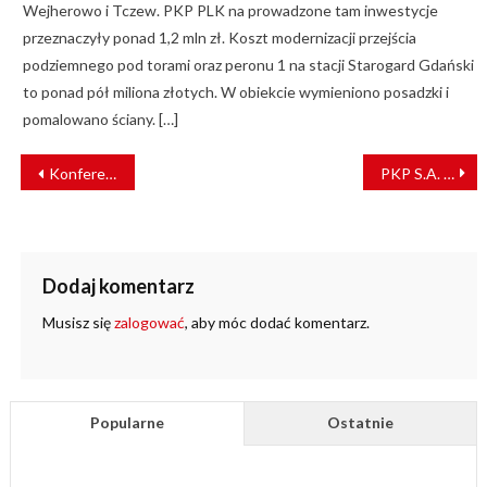
Wejherowo i Tczew. PKP PLK na prowadzone tam inwestycje
przeznaczyły ponad 1,2 mln zł. Koszt modernizacji przejścia
podziemnego pod torami oraz peronu 1 na stacji Starogard Gdański
to ponad pół miliona złotych. W obiekcie wymieniono posadzki i
pomalowano ściany. […]
NAWIGACJA
Konferencja naukowo techniczna „CyfrowaKolej. Projektowanie Systemów Sterowania Ruchem Kolejowym”
PKP S.A. zapraszają na Noc Muzeów 2026 w starym kinie
WPISU
Dodaj komentarz
Musisz się
zalogować
, aby móc dodać komentarz.
Popularne
Ostatnie