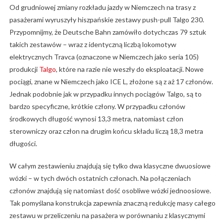
Od grudniowej zmiany rozkładu jazdy w Niemczech na trasy z
pasażerami wyruszyły hiszpańskie zestawy push-pull Talgo 230.
Przypomnijmy, że Deutsche Bahn zamówiło dotychczas 79 sztuk
takich zestawów – wraz z identyczną liczbą lokomotyw
elektrycznych Travca (oznaczone w Niemczech jako seria 105)
produkcji
Talgo
, które na razie nie weszły do eksploatacji. Nowe
pociągi, znane w Niemczech jako ICE L, złożone są z aż 17 członów.
Jednak podobnie jak w przypadku innych pociągów Talgo, są to
bardzo specyficzne, krótkie człony. W przypadku członów
środkowych długość wynosi 13,3 metra, natomiast człon
sterowniczy oraz człon na drugim końcu składu liczą 18,3 metra
długości.
W całym zestawieniu znajdują się tylko dwa klasyczne dwuosiowe
wózki – w tych dwóch ostatnich członach. Na połączeniach
członów znajdują się natomiast dość osobliwe wózki jednoosiowe.
Tak pomyślana konstrukcja zapewnia znaczną redukcję masy całego
zestawu w przeliczeniu na pasażera w porównaniu z klasycznymi