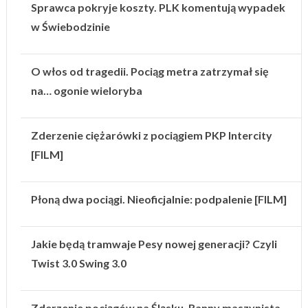
Sprawca pokryje koszty. PLK komentują wypadek
w Świebodzinie
O włos od tragedii. Pociąg metra zatrzymał się
na… ogonie wieloryba
Zderzenie ciężarówki z pociągiem PKP Intercity
[FILM]
Płoną dwa pociągi. Nieoficjalnie: podpalenie [FILM]
Jakie będą tramwaje Pesy nowej generacji? Czyli
Twist 3.0 Swing 3.0
Zderzenie pociągów na Śląsku. Ranny maszynista