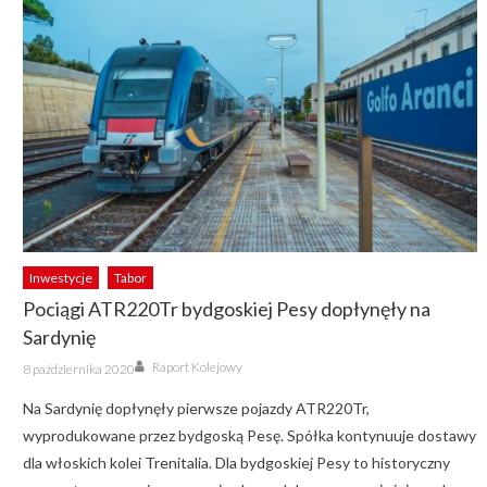
Inwestycje
Tabor
Pociągi ATR220Tr bydgoskiej Pesy dopłynęły na
Sardynię
Author
Posted
Raport Kolejowy
8 października 2020
on
Na Sardynię dopłynęły pierwsze pojazdy ATR220Tr,
wyprodukowane przez bydgoską Pesę. Spółka kontynuuje dostawy
dla włoskich kolei Trenitalia. Dla bydgoskiej Pesy to historyczny