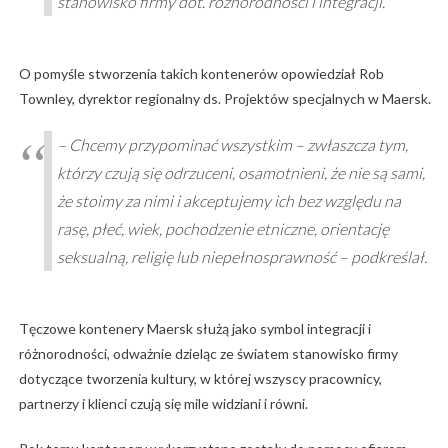
stanowisko firmy dot. różnorodności i integracji.
O pomyśle stworzenia takich kontenerów opowiedział Rob
Townley, dyrektor regionalny ds. Projektów specjalnych w Maersk.
– Chcemy przypominać wszystkim – zwłaszcza tym,
którzy czują się odrzuceni, osamotnieni, że nie są sami,
że stoimy za nimi i akceptujemy ich bez względu na
rasę, płeć, wiek, pochodzenie etniczne, orientację
seksualną, religię lub niepełnosprawność – podkreślał.
Tęczowe kontenery Maersk służą jako symbol integracji i
różnorodności, odważnie dzieląc ze światem stanowisko firmy
dotyczące tworzenia kultury, w której wszyscy pracownicy,
partnerzy i klienci czują się mile widziani i równi.