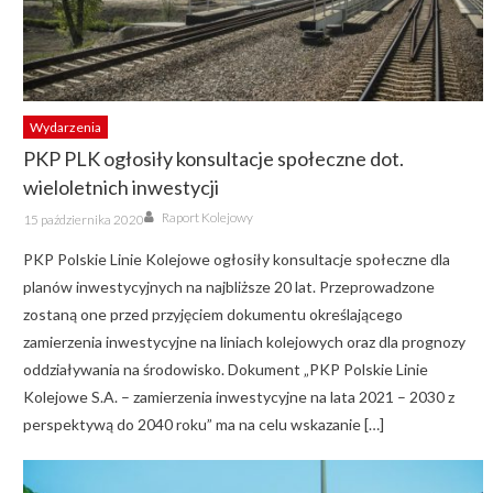
Wydarzenia
PKP PLK ogłosiły konsultacje społeczne dot.
wieloletnich inwestycji
Author
Posted
Raport Kolejowy
15 października 2020
on
PKP Polskie Linie Kolejowe ogłosiły konsultacje społeczne dla
planów inwestycyjnych na najbliższe 20 lat. Przeprowadzone
zostaną one przed przyjęciem dokumentu określającego
zamierzenia inwestycyjne na liniach kolejowych oraz dla prognozy
oddziaływania na środowisko. Dokument „PKP Polskie Linie
Kolejowe S.A. – zamierzenia inwestycyjne na lata 2021 – 2030 z
perspektywą do 2040 roku” ma na celu wskazanie […]