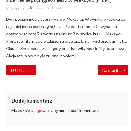
Zderzenie pociągów metra w Meksyku [FILM]
Author
Posted
Michał Ciechowski
8 stycznia 2023
on
Dwa pociągi metra zderzyły się w Meksyku. W wyniku wypadku co
najmniej jedna osoba zginęła, a 22 zostały ranne. Do wypadku
doszło w sobotę 7 stycznia na linii nr 3 w stolicy kraju – Meksyku.
Pierwsze informacje o zdarzeniu przekazała na Twitterze burmistrz
Claudia Sheinbaum. Szczegóły przedstawiły zaś służby ratunkowe.
Akcja ratunkowa była trudna, bowiem […]
NAWIGACJA
UTK zaprasza na szkolenia Akademii Bezpieczeństwa Kolejowego
Na stacji Kłodzko Miasto uruchomiony został system sterowania ruchem kolejowym
WPISU
Dodaj komentarz
Musisz się
zalogować
, aby móc dodać komentarz.