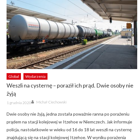
Global
Wydarzenia
Weszli na cysternę – poraził ich prąd. Dwie osoby nie
żyją
Author
Posted
Michał Ciechowski
1 grudnia 2020
on
Dwie osoby nie żyją, jedna została poważnie ranna po porażeniu
prądem na stacji kolejowej w Itzehoe w Niemczech. Jak informuje
policja, nastolatkowie w wieku od 16 do 18 lat weszli na cysternę
znajdującą się na stacji kolejowej Itzehoe. W wyniku porażenia