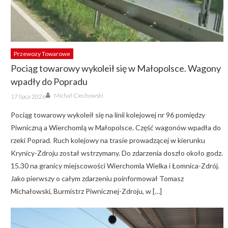
Przewozy Towarowe
Pociąg towarowy wykoleił się w Małopolsce. Wagony
wpadły do Popradu
Author
Posted
Michał Ciechowski
17 lipca 2026
on
Pociąg towarowy wykoleił się na linii kolejowej nr 96 pomiędzy
Piwniczną a Wierchomlą w Małopolsce. Część wagonów wpadła do
rzeki Poprad. Ruch kolejowy na trasie prowadzącej w kierunku
Krynicy-Zdroju został wstrzymany. Do zdarzenia doszło około godz.
15.30 na granicy miejscowości Wierchomla Wielka i Łomnica-Zdrój.
Jako pierwszy o całym zdarzeniu poinformował Tomasz
Michałowski, Burmistrz Piwnicznej-Zdroju, w […]