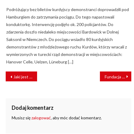
on
Podróżujący bez biletów kurdyjscy demonstranci doprowadzili pod
Hamburgiem do zatrzymania pociągu. Do tego napastowali
konduktorkę. Interwencję podjęło ok. 200 policjantów. Do
zdarzenia doszło niedaleko miejscowości Bardowick w Dolnej
Saksonii w Niemczech. Do pociągu wsiadło 80 kurdyjskich
demonstrantów z młodzieżowego ruchu Kurdów, którzy wracali z
wymierzonych w turecki rząd demonstracji w miejscowościach:
Hanover Celle, Uelzen, Lüneburg […]
NAWIGACJA
Jaki jest stan izolacji termicznej tramwaju?
Fundacja Grupy PKP kończy 7 lat!
WPISU
Dodaj komentarz
Musisz się
zalogować
, aby móc dodać komentarz.