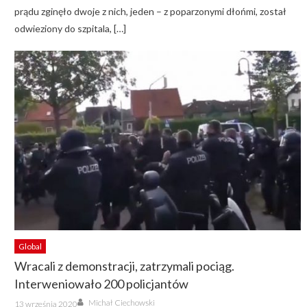
prądu zginęło dwoje z nich, jeden – z poparzonymi dłońmi, został
odwieziony do szpitala, […]
Global
Wracali z demonstracji, zatrzymali pociąg.
Interweniowało 200 policjantów
Author
Posted
Michał Ciechowski
13 września 2020