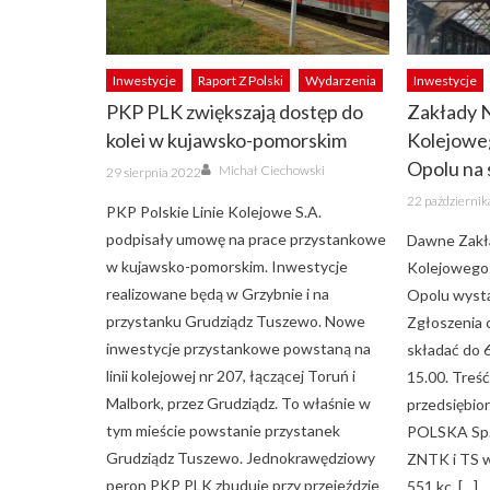
Inwestycje
Raport Z Polski
Wydarzenia
Inwestycje
PKP PLK zwiększają dostęp do
Zakłady 
kolei w kujawsko-pomorskim
Kolejowe
Author
Opolu na
Posted
Michał Ciechowski
29 sierpnia 2022
on
Posted
22 październi
on
PKP Polskie Linie Kolejowe S.A.
podpisały umowę na prace przystankowe
Dawne Zakł
w kujawsko-pomorskim. Inwestycje
Kolejowego
realizowane będą w Grzybnie i na
Opolu wysta
przystanku Grudziądz Tuszewo. Nowe
Zgłoszenia c
inwestycje przystankowe powstaną na
składać do 6
linii kolejowej nr 207, łączącej Toruń i
15.00. Treś
Malbork, przez Grudziądz. To właśnie w
przedsiębi
tym mieście powstanie przystanek
POLSKA Sp. 
Grudziądz Tuszewo. Jednokrawędziowy
ZNTK i TS w
peron PKP PLK zbuduje przy przejeździe
551 kc, […]