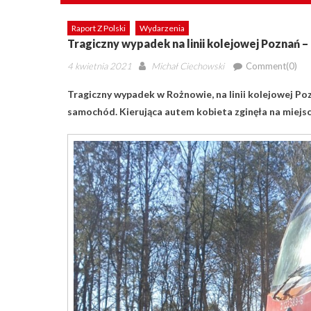
Raport Z Polski
Wydarzenia
Tragiczny wypadek na linii kolejowej Poznań – 
Posted
Author
4 kwietnia 2021
Michał Ciechowski
Comment(0)
on
Tragiczny wypadek w Rożnowie, na linii kolejowej P
samochód. Kierująca autem kobieta zginęła na miejsc