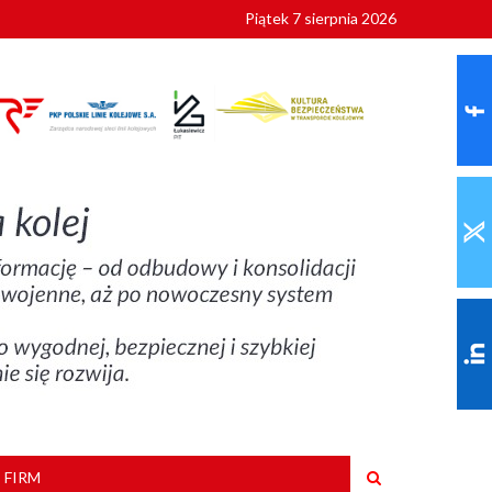
Piątek 7 sierpnia 2026
ionalnych
szkoły
 FIRM