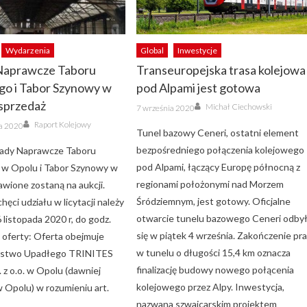
Wydarzenia
Global
Inwestycje
Naprawcze Taboru
Transeuropejska trasa kolejowa
go i Tabor Szynowy w
pod Alpami jest gotowa
 sprzedaż
Author
Posted
Michał Ciechowski
7 września 2020
on
Author
Raport Kolejowy
ka 2020
Tunel bazowy Ceneri, ostatni element
bezpośredniego połączenia kolejowego
ady Naprawcze Taboru
pod Alpami, łączący Europę północną z
 w Opolu i Tabor Szynowy w
regionami położonymi nad Morzem
wione zostaną na aukcji.
Śródziemnym, jest gotowy. Oficjalne
hęci udziału w licytacji należy
otwarcie tunelu bazowego Ceneri odby
 listopada 2020 r, do godz.
się w piątek 4 września. Zakończenie pr
ć oferty: Oferta obejmuje
w tunelu o długości 15,4 km oznacza
orstwo Upadłego TRINITES
finalizację budowy nowego połącenia
z o.o. w Opolu (dawniej
kolejowego przez Alpy. Inwestycja,
 Opolu) w rozumieniu art.
nazwana szwajcarskim projektem