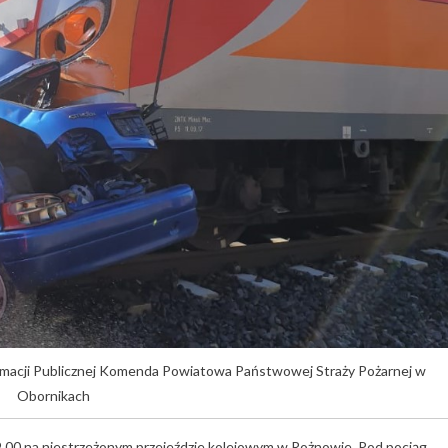
formacji Publicznej Komenda Powiatowa Państwowej Straży Pożarnej w
Obornikach
 9.00 na niestrzeżonym przejeździe kolejowym w Rożnowie. Pod pociąg