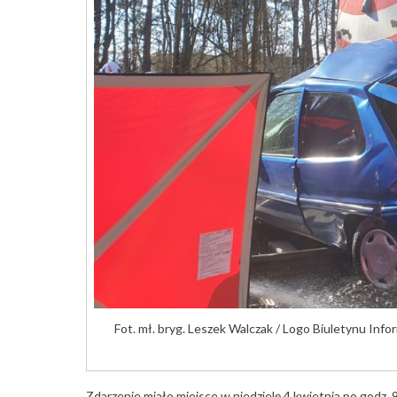
Fot. mł. bryg. Leszek Walczak / Logo Biuletynu In
Zdarzenie miało miejsce w niedzielę 4 kwietnia po godz.