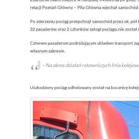
relacji Poznań Główny – Piła Główna wjechał samochód
Po zderzeniu pociąg przepchnął samochód przez ok. pół k
32 pasażerów oraz 2 członków załogi pociągu nie został 
Czterem pasażerom podróżującym składem transport zap
własnym zakresie.
– Na okres działań ratowniczych linia kolejowa
Uszkodzony pociąg odholowany został na bocznicę kole