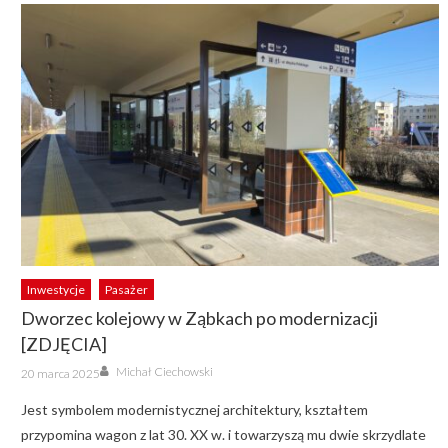
Inwestycje
Pasażer
Dworzec kolejowy w Ząbkach po modernizacji
[ZDJĘCIA]
Author
Posted
Michał Ciechowski
20 marca 2025
on
Jest symbolem modernistycznej architektury, kształtem
przypomina wagon z lat 30. XX w. i towarzyszą mu dwie skrzydlate