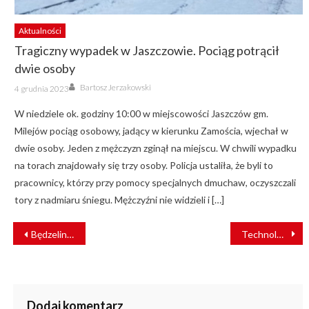
Aktualności
Tragiczny wypadek w Jaszczowie. Pociąg potrącił
dwie osoby
Author
Posted
Bartosz Jerzakowski
4 grudnia 2023
on
W niedziele ok. godziny 10:00 w miejscowości Jaszczów gm.
Milejów pociąg osobowy, jadący w kierunku Zamościa, wjechał w
dwie osoby. Jeden z mężczyzn zginął na miejscu. W chwili wypadku
na torach znajdowały się trzy osoby. Policja ustaliła, że byli to
pracownicy, którzy przy pomocy specjalnych dmuchaw, oczyszczali
tory z nadmiaru śniegu. Mężczyźni nie widzieli i […]
NAWIGACJA
Będzelin. Maszynista zgłosił brak szyny – ubytek miał 112 centymetrów
Technologia ART In Energy zabezpiecza tysiące linii kolejowych
WPISU
Dodaj komentarz