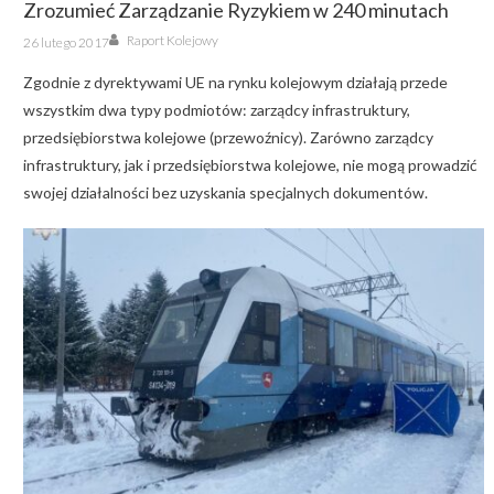
Zrozumieć Zarządzanie Ryzykiem w 240 minutach
Author
Posted
Raport Kolejowy
26 lutego 2017
on
Zgodnie z dyrektywami UE na rynku kolejowym działają przede
wszystkim dwa typy podmiotów: zarządcy infrastruktury,
przedsiębiorstwa kolejowe (przewoźnicy). Zarówno zarządcy
infrastruktury, jak i przedsiębiorstwa kolejowe, nie mogą prowadzić
swojej działalności bez uzyskania specjalnych dokumentów.