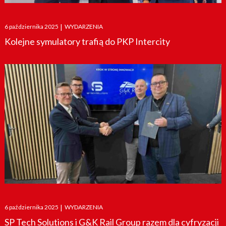
Posted
6 października 2025
|
WYDARZENIA
on
Kolejne symulatory trafią do PKP Intercity
Posted
6 października 2025
|
WYDARZENIA
on
SP Tech Solutions i G&K Rail Group razem dla cyfryzacji