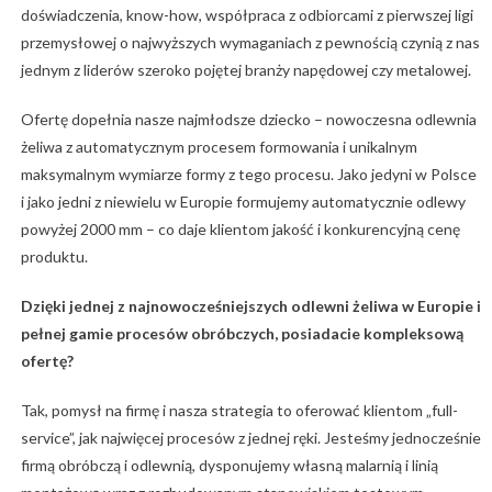
doświadczenia, know-how, współpraca z odbiorcami z pierwszej ligi
przemysłowej o najwyższych wymaganiach z pewnością czynią z nas
jednym z liderów szeroko pojętej branży napędowej czy metalowej.
Ofertę dopełnia nasze najmłodsze dziecko – nowoczesna odlewnia
żeliwa z automatycznym procesem formowania i unikalnym
maksymalnym wymiarze formy z tego procesu. Jako jedyni w Polsce
i jako jedni z niewielu w Europie formujemy automatycznie odlewy
powyżej 2000 mm – co daje klientom jakość i konkurencyjną cenę
produktu.
Dzięki jednej z najnowocześniejszych odlewni żeliwa w Europie i
pełnej gamie procesów obróbczych, posiadacie kompleksową
ofertę?
Tak, pomysł na firmę i nasza strategia to oferować klientom „full-
service”, jak najwięcej procesów z jednej ręki. Jesteśmy jednocześnie
firmą obróbczą i odlewnią, dysponujemy własną malarnią i linią