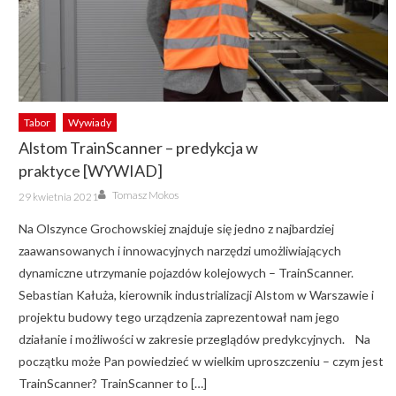
Tabor
Wywiady
Alstom TrainScanner – predykcja w
praktyce [WYWIAD]
Author
Posted
Tomasz Mokos
29 kwietnia 2021
on
Na Olszynce Grochowskiej znajduje się jedno z najbardziej
zaawansowanych i innowacyjnych narzędzi umożliwiających
dynamiczne utrzymanie pojazdów kolejowych – TrainScanner.
Sebastian Kałuża, kierownik industrializacji Alstom w Warszawie i
projektu budowy tego urządzenia zaprezentował nam jego
działanie i możliwości w zakresie przeglądów predykcyjnych. Na
początku może Pan powiedzieć w wielkim uproszczeniu – czym jest
TrainScanner? TrainScanner to […]