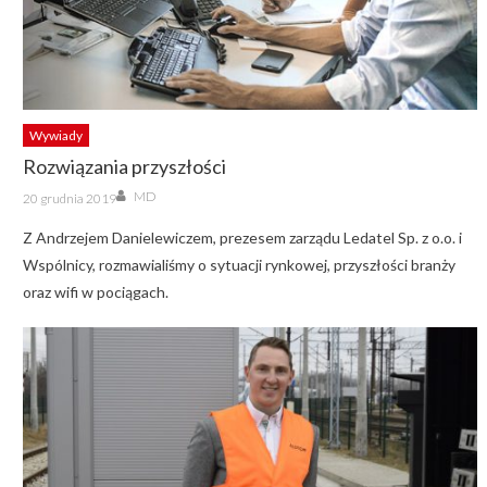
Wywiady
Rozwiązania przyszłości
Author
Posted
MD
20 grudnia 2019
on
Z Andrzejem Danielewiczem, prezesem zarządu Ledatel Sp. z o.o. i
Wspólnicy, rozmawialiśmy o sytuacji rynkowej, przyszłości branży
oraz wifi w pociągach.