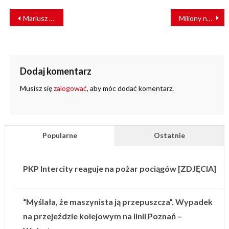
NAWIGACJA
Mariusz Pietrzyk: Czystość taboru nowym wymiarem bezpieczeństwa
Miliony na przyspieszenie ruchu między Kutnem a Płockiem
WPISU
Dodaj komentarz
Musisz się
zalogować
, aby móc dodać komentarz.
Popularne
Ostatnie
PKP Intercity reaguje na pożar pociągów [ZDJĘCIA]
“Myślała, że maszynista ją przepuszcza”. Wypadek
na przejeździe kolejowym na linii Poznań –