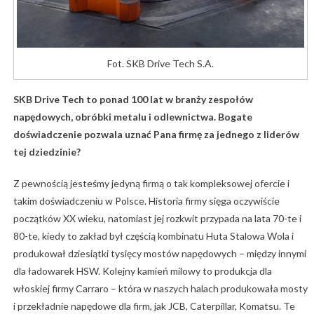
Fot. SKB Drive Tech S.A.
SKB Drive Tech to ponad 100 lat w branży zespołów
napędowych, obróbki metalu i odlewnictwa. Bogate
doświadczenie pozwala uznać Pana firmę za jednego z liderów
tej dziedzinie?
Z pewnością jesteśmy jedyną firmą o tak kompleksowej ofercie i
takim doświadczeniu w Polsce. Historia firmy sięga oczywiście
początków XX wieku, natomiast jej rozkwit przypada na lata 70-te i
80-te, kiedy to zakład był częścią kombinatu Huta Stalowa Wola i
produkował dziesiątki tysięcy mostów napędowych – między innymi
dla ładowarek HSW. Kolejny kamień milowy to produkcja dla
włoskiej firmy Carraro – która w naszych halach produkowała mosty
i przekładnie napędowe dla firm, jak JCB, Caterpillar, Komatsu. Te