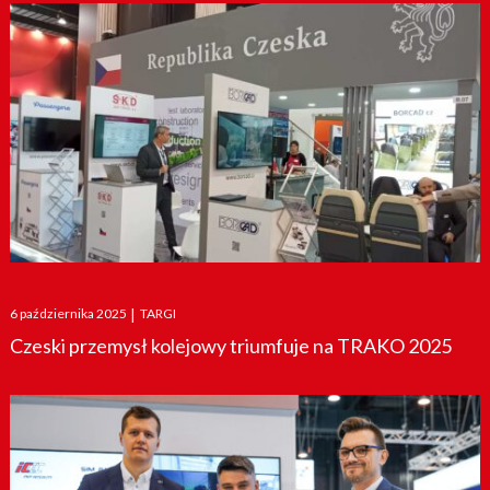
Posted
6 października 2025
|
TARGI
on
Czeski przemysł kolejowy triumfuje na TRAKO 2025