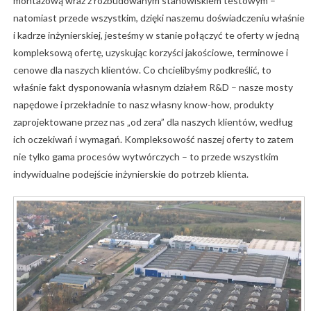
montażową wraz z rozbudowanym stanowiskiem testowym –
natomiast przede wszystkim, dzięki naszemu doświadczeniu właśnie
i kadrze inżynierskiej, jesteśmy w stanie połączyć te oferty w jedną
kompleksową ofertę, uzyskując korzyści jakościowe, terminowe i
cenowe dla naszych klientów. Co chcielibyśmy podkreślić, to
właśnie fakt dysponowania własnym działem R&D – nasze mosty
napędowe i przekładnie to nasz własny know-how, produkty
zaprojektowane przez nas „od zera” dla naszych klientów, według
ich oczekiwań i wymagań. Kompleksowość naszej oferty to zatem
nie tylko gama procesów wytwórczych – to przede wszystkim
indywidualne podejście inżynierskie do potrzeb klienta.