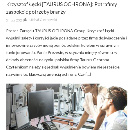
Krzysztof Łęcki [TAURUS OCHRONA]: Potrafimy
zaspokoić potrzeby branży
Author
Posted
Michał Ciechowski
5 lipca 2021
on
Prezes Zarządu TAURUS OCHRONA Group Krzysztof Łęcki
wyjaśnił zalety i korzyści jakie posiadane przez firmę doświadczenie i
innowacyjne zasoby mogą pomóc polskim kolejom w sprawnym
funkcjonowaniu. Panie Prezesie, w styczniu minęły równe trzy
dekady obecności na rynku polskim firmy Taurus Ochrona.
Czytelnikom należy się jednak wyjaśnienie bowiem nie jesteście,
nazwijmy to, klasyczną agencją ochrony. Czy […]