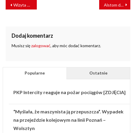
NAWIGACJA
Wizyta Studyjna Polskiej Izby Kolei w PKP Intercity Remtrak [ZDJĘCIA]
Alstom dostarczy tramwaje do Strasburga
WPISU
Dodaj komentarz
Musisz się
zalogować
, aby móc dodać komentarz.
Popularne
Ostatnie
PKP Intercity reaguje na pożar pociągów [ZDJĘCIA]
“Myślała, że maszynista ją przepuszcza”. Wypadek
na przejeździe kolejowym na linii Poznań –
Wolsztyn