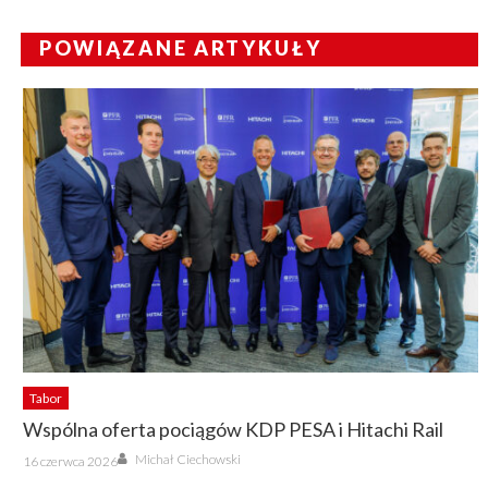
POWIĄZANE ARTYKUŁY
Tabor
Wspólna oferta pociągów KDP PESA i Hitachi Rail
Author
Posted
Michał Ciechowski
16 czerwca 2026
on