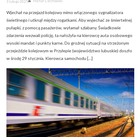
Michał Ciechowski
3 lutego 2025
on
Wjechał na przejazd kolejowy mimo włączonego sygnalizatora
świetlnego i utknął między rogatkami. Aby wyjechać ze śmiertelnej
pułapki, z pomocą pasażerów, wyłamał szlabany. Świadkowie
zdarzenia wezwali policję, ta nałożyła na kierowcę auta osobowego
wysoki mandat i punkty karne. Do groźnej sytuacji na strzeżonym
przejeździe kolejowym w Przylepie (województwo lubuskie) doszło
w środę 29 stycznia. Kierowca samochodu […]