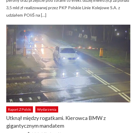
perony oraz przejście pod torami to efekt dużej inwestycji za ponad
3,5 mld zł realizowanej przez PKP Polskie Linie Kolejowe S.A. z
udziałem POIiŚ na […]
Raport Z Polski
Wydarzenia
Utknął między rogatkami. Kierowca BMW z
gigantycznym mandatem
Author
Posted