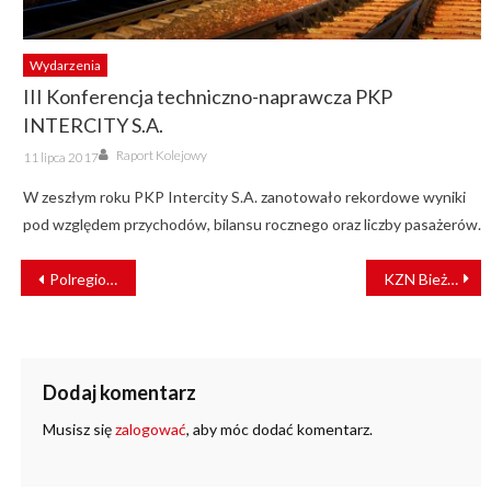
Wydarzenia
III Konferencja techniczno-naprawcza PKP
INTERCITY S.A.
Author
Posted
Raport Kolejowy
11 lipca 2017
on
W zeszłym roku PKP Intercity S.A. zanotowało rekordowe wyniki
pod względem przychodów, bilansu rocznego oraz liczby pasażerów.
NAWIGACJA
Polregio wprowadza dodatkowy autobus na odcinku Rzeszów Gł. – Kolbuszowa – Rzeszów Gł
KZN Bieżanów stworzył system Switcher do przewozu rozjazdów w blokach
WPISU
Dodaj komentarz
Musisz się
zalogować
, aby móc dodać komentarz.