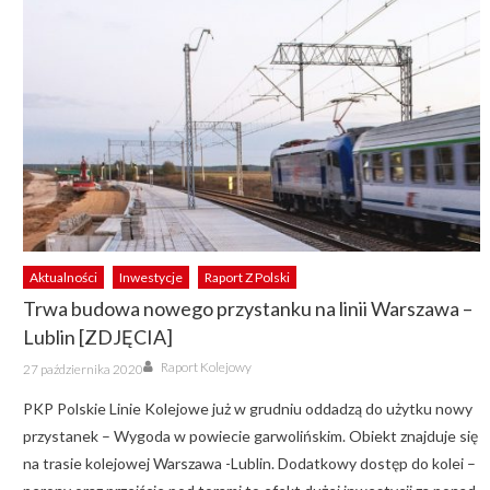
Aktualności
Inwestycje
Raport Z Polski
Trwa budowa nowego przystanku na linii Warszawa –
Lublin [ZDJĘCIA]
Author
Posted
Raport Kolejowy
27 października 2020
on
PKP Polskie Linie Kolejowe już w grudniu oddadzą do użytku nowy
przystanek – Wygoda w powiecie garwolińskim. Obiekt znajduje się
na trasie kolejowej Warszawa -Lublin. Dodatkowy dostęp do kolei –