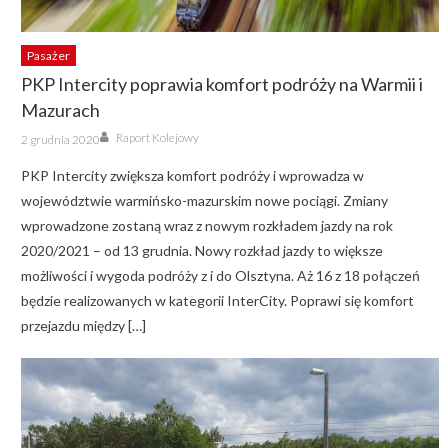
Pasażer
PKP Intercity poprawia komfort podróży na Warmii i
Mazurach
Author
Posted
Raport Kolejowy
2 grudnia 2020
on
PKP Intercity zwiększa komfort podróży i wprowadza w
województwie warmińsko-mazurskim nowe pociągi. Zmiany
wprowadzone zostaną wraz z nowym rozkładem jazdy na rok
2020/2021 – od 13 grudnia. Nowy rozkład jazdy to większe
możliwości i wygoda podróży z i do Olsztyna. Aż 16 z 18 połączeń
będzie realizowanych w kategorii InterCity. Poprawi się komfort
przejazdu między […]