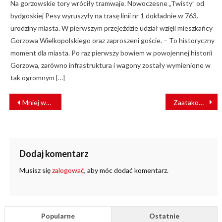
Na gorzowskie tory wróciły tramwaje. Nowoczesne „Twisty” od
bydgoskiej Pesy wyruszyły na trasę linii nr 1 dokładnie w 763.
urodziny miasta. W pierwszym przejeździe udział wzięli mieszkańcy
Gorzowa Wielkopolskiego oraz zaproszeni goście. – To historyczny
moment dla miasta. Po raz pierwszy bowiem w powojennej historii
Gorzowa, zarówno infrastruktura i wagony zostały wymienione w
tak ogromnym […]
NAWIGACJA
Mniej wypadków na torach i ofiar – PKP PLK podsumowały wakacyjne podróże Polaków
Zaatakował motorniczego, napadał na przechodniów. Agresywny pasażer zatrzymany
WPISU
Dodaj komentarz
Musisz się
zalogować
, aby móc dodać komentarz.
Popularne
Ostatnie