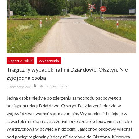
Raport Z Polski
Wydarzenia
Tragiczny wypadek na linii Działdowo-Olsztyn. Nie
żyje jedna osoba
Author
Posted
Michał Ciechowski
10 czerwca 2021
on
Jedna osoba nie żyje po zderzeniu samochodu osobowego z
pociągiem relacji Działdowo-Olsztyn. Do zdarzenia doszło w
województwie warmińsko-mazurskim. Wypadek miał miejsce w
czwartek rano na niestrzeżonym przejeździe kolejowym niedaleko
Wietrzychowa w powiecie nidzickim. Samochód osobowy wjechał
pod pociąg regionalny jadący z Działdowa do Olsztyna. Kierowca