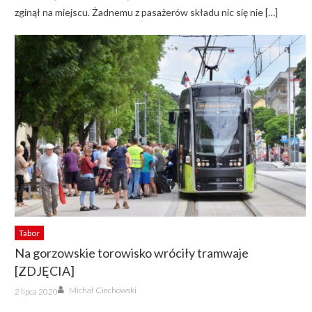
zginął na miejscu. Żadnemu z pasażerów składu nic się nie […]
Tabor
Na gorzowskie torowisko wróciły tramwaje
[ZDJĘCIA]
Author
Posted
Michał Ciechowski
2 lipca 2020
on