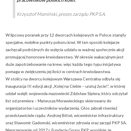
Krzysztof Mamiński, prezes zarządu PKP S.A.
W lipcowy poranek przy 12 dworcach kolejowych w Polsce stanęły
specjalne, mobilne punkty poboru krwi. W ten sposób kolejarze
zachęcali podróżnych do wzięcia udziału w ważnej społecznie akcji
promującej honorowe krwiodawstwo. W okresie wakacyjnym jest
duże zapotrzebowanie na krew, więc każda tego typu inicjatywa
pomaga w zwiększeniu jej ilości w centrach krwiodawstwa.
W stolicy na dworcu kolejowym Warszawa Centralna odbyła się
inauguracja III edycji akcji „Kolej na Ciebie – uratuj życie!”, w której
udział wzięli: wojewoda mazowiecki Zdzisław Sipiera, który odczytał
list od premiera – Mateusza Morawieckiego skierowany do
organizatorów i uczestników wydarzenia. Głos zabrali również
przedstawiciele rządu: Andrzej Bittel, wiceminister infrastruktury
oraz Sławomir Gadomski, wiceminister zdrowia oraz zarząd PKP SA.
Nieprzerwanie od 2017 r. Fundacja Grupy PKP, wspólnie ze