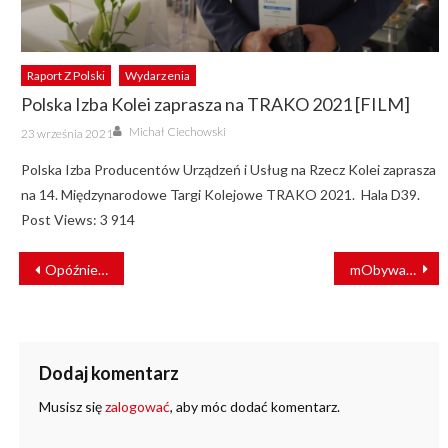
Raport Z Polski
Wydarzenia
Polska Izba Kolei zaprasza na TRAKO 2021 [FILM]
Author
Posted
Michał Ciechowski
23 września 2021
on
Polska Izba Producentów Urządzeń i Usług na Rzecz Kolei zaprasza
na 14. Międzynarodowe Targi Kolejowe TRAKO 2021. Hala D39.
Post Views: 3 914
NAWIGACJA
Opóźnienia na Rail Baltica różnie oceniane
mObywatel w pociągach PKP Intercity
WPISU
Dodaj komentarz
Musisz się
zalogować
, aby móc dodać komentarz.