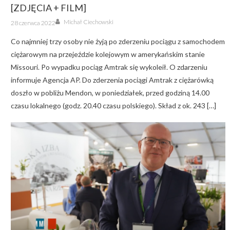
[ZDJĘCIA + FILM]
Author
Posted
Michał Ciechowski
28 czerwca 2022
on
Co najmniej trzy osoby nie żyją po zderzeniu pociągu z samochodem
ciężarowym na przejeździe kolejowym w amerykańskim stanie
Missouri. Po wypadku pociąg Amtrak się wykoleił. O zdarzeniu
informuje Agencja AP. Do zderzenia pociągi Amtrak z ciężarówką
doszło w pobliżu Mendon, w poniedziałek, przed godziną 14.00
czasu lokalnego (godz. 20.40 czasu polskiego). Skład z ok. 243 […]