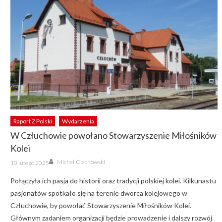
Raport Z Polski
Wydarzenia
W Człuchowie powołano Stowarzyszenie Miłośników
Kolei
Author
Posted
Michał Ciechowski
10 lutego 2025
on
Połączyła ich pasja do historii oraz tradycji polskiej kolei. Kilkunastu
pasjonatów spotkało się na terenie dworca kolejowego w
Człuchowie, by powołać Stowarzyszenie Miłośników Kolei.
Głównym zadaniem organizacji będzie prowadzenie i dalszy rozwój