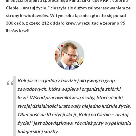
III edycja projektu społecznego Fundacji Grupy PKP „Kolej na
Ciebie – uratuj życie!” cieszyła się dużym zainteresowaniem ze
strony krwiodawców. W tym roku łącznie zgłosiło się ponad
300 osób, z czego 212 oddało krew, w rezultacie zebrano 95
litrów krwi!
Kolejarze są jedną z bardziej aktywnych grup
zawodowych, która wspiera i organizuje zbiórki
krwi. Wśród pracowników są osoby, które dzięki
swojej działalności uratowały niejedno ludzkie życie.
Obecność na III edycji akcji „Kolej na Ciebie – uratuj
życie!” jest obowiązkowa, również przy wypełnianiu
kolejarskiej służby.