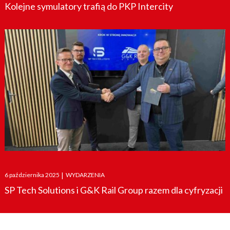
Kolejne symulatory trafią do PKP Intercity
Posted
6 października 2025
|
WYDARZENIA
on
SP Tech Solutions i G&K Rail Group razem dla cyfryzacji