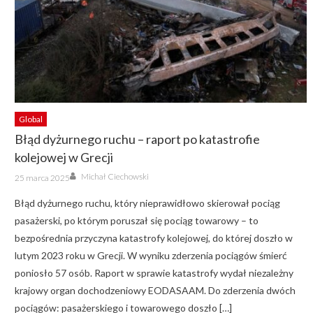
Global
Błąd dyżurnego ruchu – raport po katastrofie
kolejowej w Grecji
Author
Posted
Michał Ciechowski
25 marca 2025
on
Błąd dyżurnego ruchu, który nieprawidłowo skierował pociąg
pasażerski, po którym poruszał się pociąg towarowy – to
bezpośrednia przyczyna katastrofy kolejowej, do której doszło w
lutym 2023 roku w Grecji. W wyniku zderzenia pociągów śmierć
poniosło 57 osób. Raport w sprawie katastrofy wydał niezależny
krajowy organ dochodzeniowy EODASAAM. Do zderzenia dwóch
pociągów: pasażerskiego i towarowego doszło […]