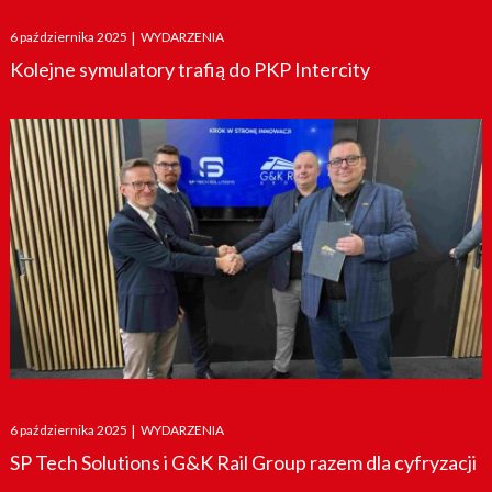
Posted
6 października 2025
|
WYDARZENIA
on
Kolejne symulatory trafią do PKP Intercity
Posted
6 października 2025
|
WYDARZENIA
on
SP Tech Solutions i G&K Rail Group razem dla cyfryzacji