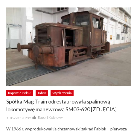
Raport Z Polski
Tabor
Wydarzenia
Spółka Mag-Train odrestaurowała spalinową
lokomotywę manewrową SM03-620 [ZDJĘCIA]
Author
Posted
Raport Kolejowy
18 kwietnia 2021
on
W 1966 r. wyprodukował ją chrzanowski zakład Fablok – pierwsza