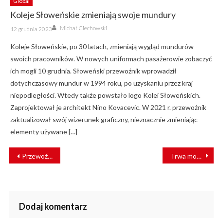
Global
Koleje Słoweńskie zmieniają swoje mundury
Author
Posted
Michał Ciechowski
12 grudnia 2023
on
Koleje Słoweńskie, po 30 latach, zmieniają wygląd mundurów
swoich pracowników. W nowych uniformach pasażerowie zobaczyć
ich mogli 10 grudnia. Słoweński przewoźnik wprowadził
dotychczasowy mundur w 1994 roku, po uzyskaniu przez kraj
niepodległości. Wtedy także powstało logo Kolei Słoweńskich.
Zaprojektował je architekt Nino Kovacevic. W 2021 r. przewoźnik
zaktualizował swój wizerunek graficzny, nieznacznie zmieniając
elementy używane […]
NAWIGACJA
Przewoźnik PKP Cargo podsumował inwestycje taborowe
Trwa modernizacja stacji PKP Kraków Bonarka [ZDJĘCIA]
WPISU
Dodaj komentarz