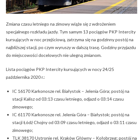
Zmiana czasu letniego na zimowy wiąże się z wdrożeniem
specjalnego rozkładu jazdy. Tym samym 13 pociągów PKP Intercity
kursujących w noc przejściową, zatrzyma się na godzinny postój na
najbliższej stacji, po czym wyruszy w dalszą trasę. Godziny przyjazdu
do miejscowości docelowych nie ulegną zmianom.
Lista pociągów PKP Intercity kursujących w nocy 24/25
października 2020 r.:
IC 16170 Karkonosze rel. Białystok – Jelenia Góra; postój na
stacji Kalisz od 03:13 czasu letniego, odjazd o 03:14 czasu
zimowego;
IC 61170 Karkonosze rel. Jelenia Góra – Białystok; postój na
stacji Łódź Chojny od 03:09 czasu letniego, odjazd o 03:11 czasu
zimowego;
TLK 38170 Ustronie rel. Kraków Główny – Kołobrzeg; postój na