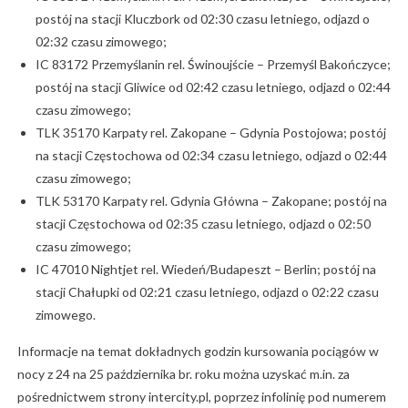
postój na stacji Kluczbork od 02:30 czasu letniego, odjazd o
02:32 czasu zimowego;
IC 83172 Przemyślanin rel. Świnoujście – Przemyśl Bakończyce;
postój na stacji Gliwice od 02:42 czasu letniego, odjazd o 02:44
czasu zimowego;
TLK 35170 Karpaty rel. Zakopane – Gdynia Postojowa; postój
na stacji Częstochowa od 02:34 czasu letniego, odjazd o 02:44
czasu zimowego;
TLK 53170 Karpaty rel. Gdynia Główna – Zakopane; postój na
stacji Częstochowa od 02:35 czasu letniego, odjazd o 02:50
czasu zimowego;
IC 47010 Nightjet rel. Wiedeń/Budapeszt – Berlin; postój na
stacji Chałupki od 02:21 czasu letniego, odjazd o 02:22 czasu
zimowego.
Informacje na temat dokładnych godzin kursowania pociągów w
nocy z 24 na 25 października br. roku można uzyskać m.in. za
pośrednictwem strony intercity.pl, poprzez infolinię pod numerem