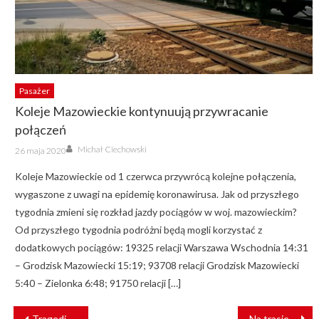
Pasażer
Koleje Mazowieckie kontynuują przywracanie
połączeń
Author
Posted
Michał Ciechowski
26 maja 2020
on
Koleje Mazowieckie od 1 czerwca przywrócą kolejne połączenia,
wygaszone z uwagi na epidemię koronawirusa. Jak od przyszłego
tygodnia zmieni się rozkład jazdy pociągów w woj. mazowieckim?
Od przyszłego tygodnia podróżni będą mogli korzystać z
dodatkowych pociągów: 19325 relacji Warszawa Wschodnia 14:31
– Grodzisk Mazowiecki 15:19; 93708 relacji Grodzisk Mazowiecki
5:40 – Zielonka 6:48; 91750 relacji […]
NAWIGACJA
Tragedia na linii Koluszki – Częstochowa. Ruch pociągów wstrzymany
Na trasie Barnówko – Kostrzyn powstaną nowe wiadukty kolejowe