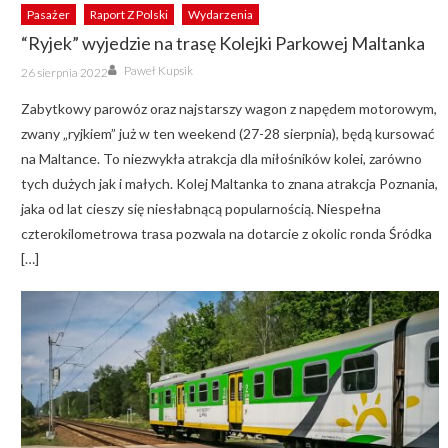
Pasażer
Raport Z Polski
Wydarzenia
“Ryjek” wyjedzie na trasę Kolejki Parkowej Maltanka
Author
Posted
Paweł Kupsik
26 sierpnia 2022
on
Zabytkowy parowóz oraz najstarszy wagon z napędem motorowym,
zwany „ryjkiem” już w ten weekend (27-28 sierpnia), będą kursować
na Maltance. To niezwykła atrakcja dla miłośników kolei, zarówno
tych dużych jak i małych. Kolej Maltanka to znana atrakcja Poznania,
jaka od lat cieszy się niesłabnącą popularnością. Niespełna
czterokilometrowa trasa pozwala na dotarcie z okolic ronda Śródka
[…]