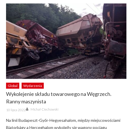
Global
Wydarzenia
Wykolejenie składu towarowego na Węgrzech.
Ranny maszynista
Author
Posted
Michał Ciechowski
10 lipca 2022
on
Na linii Budapeszt-Győr-Hegyesahalom, między miejscowościami
Biatorbágy a Herceghalom wykoleiły się wagony pociągu