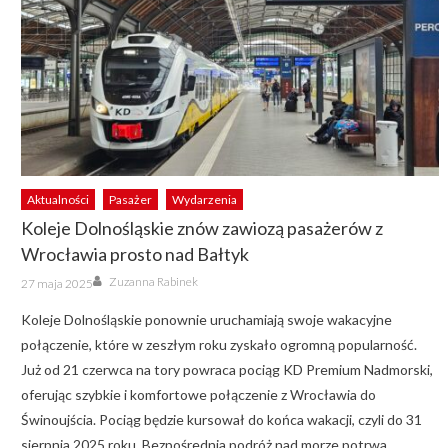
Aktualności
Pasażer
Wydarzenia
Koleje Dolnośląskie znów zawiozą pasażerów z
Wrocławia prosto nad Bałtyk
Author
Posted
Zuzanna Rabinek
27 maja 2025
on
Koleje Dolnośląskie ponownie uruchamiają swoje wakacyjne
połączenie, które w zeszłym roku zyskało ogromną popularność.
Już od 21 czerwca na tory powraca pociąg KD Premium Nadmorski,
oferując szybkie i komfortowe połączenie z Wrocławia do
Świnoujścia. Pociąg będzie kursował do końca wakacji, czyli do 31
sierpnia 2025 roku. Bezpośrednia podróż nad morze potrwa