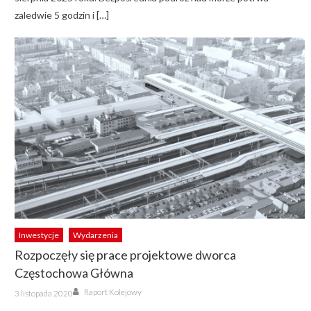
zaledwie 5 godzin i […]
Inwestycje
Wydarzenia
Rozpoczęły się prace projektowe dworca
Częstochowa Główna
Author
Posted
Raport Kolejowy
3 listopada 2020
on