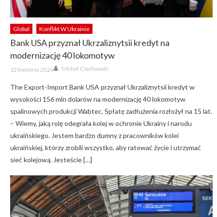
Global
Konflikt W Ukrainie
Bank USA przyznał Ukrzaliznytsii kredyt na
modernizację 40 lokomotyw
Author
Posted
Michał Ciechowski
12 kwietnia 2024
on
The Export-Import Bank USA przyznał Ukrzaliznytsii kredyt w
wysokości 156 mln dolarów na modernizację 40 lokomotyw
spalinowych produkcji Wabtec. Spłatę zadłużenia rozłożył na 15 lat.
– Wiemy, jaką rolę odegrała kolej w ochronie Ukrainy i narodu
ukraińskiego. Jestem bardzo dumny z pracowników kolei
ukraińskiej, którzy zrobili wszystko, aby ratować życie i utrzymać
sieć kolejową. Jesteście […]