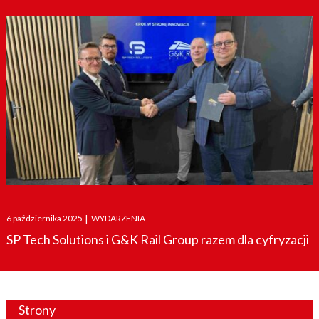
Posted
6 października 2025
|
WYDARZENIA
on
SP Tech Solutions i G&K Rail Group razem dla cyfryzacji
Strony