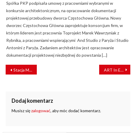
Spółka PKP podpisała umowę z pracowniami wybranymi w
konkursie architektonicznym, na opracowanie dokumentacji
projektowej przebudowy dworca Częstochowa Główna. Nowy
dworzec Częstochowa Główna zaprojektuje konsorcjum firm, w
którym liderem jest pracownia Toprojekt Marek Wawrzyniak z
Rybnika, a pracowniami wspierającymi And Studio z Paryża i Studio
Antonini z Paryża. Zadaniem architektów jest opracowanie
dokumentacji projektowej niezbędnej do powstania […]
NAWIGACJA
Stacja Muzeum zaprasza na premierę książki “Stacja Europa Centralna”
ART In Energy z innowacyjną technologią zabezpieczania sieci trakcyjnej
WPISU
Dodaj komentarz
Musisz się
zalogować
, aby móc dodać komentarz.