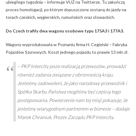
ubiegłego tygodnia – informuje VUZ na Twitterze. Tu zakończą
proces homologacji, po którym dopuszczone zostaną do jazdy na
torach czeskich, węgierskich, rumuńskich oraz słowackich.
Do Czech trafiły dwa wagony osobowe typu 175A3 i 177A3.
Wagony wyprodukowała w Poznaniu firma H. Cegielski – Fabryka
Pojazdów Szynowych. Koszt jednego pojazdu to prawie 13 mln zł.
– PKP Intercity poza realizacją przewozów, prowadzi
również zadania związane z obronnością kraju.
Jesteśmy zadowoleni, że jako narodowy przewoźnik i
Spółka Skarbu Państwa mogliśmy być częścią tego
postępowania. Powierzenie nam tej misji pokazuje, że
jesteśmy wiarygodnym partnerem w biznesie – dodaje
Marek Chraniuk, Prezes Zarządu PKP Intercity.