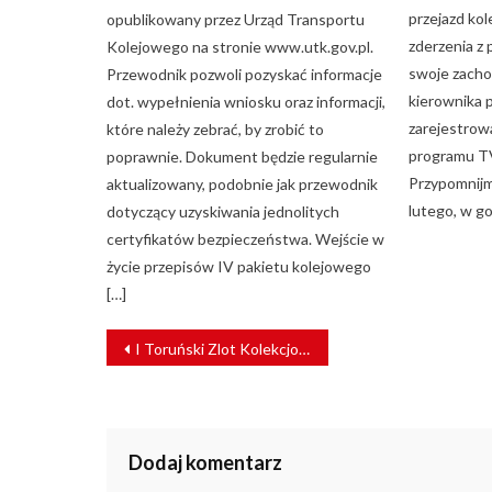
przejazd ko
opublikowany przez Urząd Transportu
zderzenia z 
Kolejowego na stronie www.utk.gov.pl.
swoje zacho
Przewodnik pozwoli pozyskać informacje
kierownika 
dot. wypełnienia wniosku oraz informacji,
zarejestrow
które należy zebrać, by zrobić to
programu TV
poprawnie. Dokument będzie regularnie
Przypomnijm
aktualizowany, podobnie jak przewodnik
lutego, w go
dotyczący uzyskiwania jednolitych
certyfikatów bezpieczeństwa. Wejście w
życie przepisów IV pakietu kolejowego
[…]
NAWIGACJA
I Toruński Zlot Kolekcjonerów Biletów już w sobotę!
WPISU
Dodaj komentarz