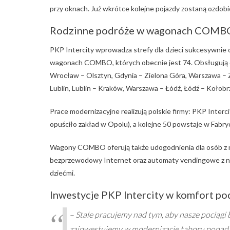
przy oknach. Już wkrótce kolejne pojazdy zostaną ozdob
Rodzinne podróże w wagonach COMB
PKP Intercity wprowadza strefy dla dzieci sukcesywni
wagonach COMBO, których obecnie jest 74. Obsługują on
Wrocław – Olsztyn, Gdynia – Zielona Góra, Warszawa – 
Lublin, Lublin – Kraków, Warszawa – Łódź, Łódź – Koło
Prace modernizacyjne realizują polskie firmy: PKP Inter
opuściło zakład w Opolu), a kolejne 50 powstaje w Fabryc
Wagony COMBO oferują także udogodnienia dla osób z n
bezprzewodowy Internet oraz automaty vendingowe z napo
dziećmi.
Inwestycje PKP Intercity w komfort po
– Stale pracujemy nad tym, aby nasze pociągi 
zainwestujemy w modernizację taboru ponad 7