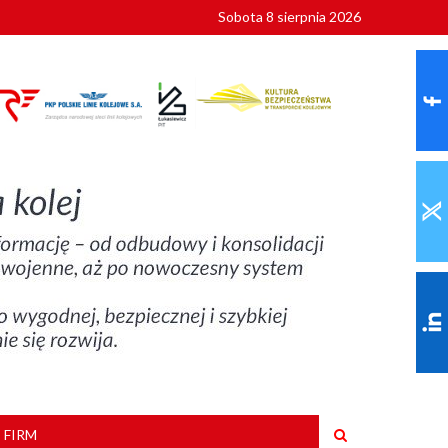
Sobota 8 sierpnia 2026
ionalnych
szkoły
 FIRM