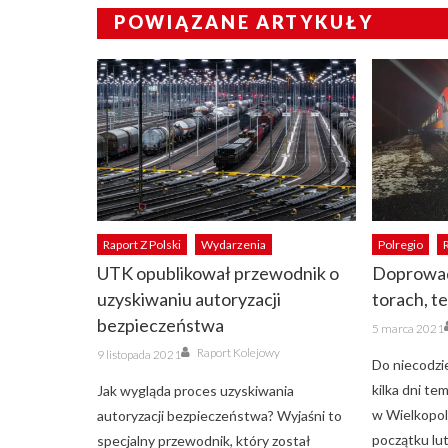
POWIĄZANE ARTYKUŁY
Raport Z Polski
Wydarzenia
Polregio
UTK opublikował przewodnik o
Doprowad
uzyskiwaniu autoryzacji
torach, t
bezpieczeństwa
Posted
5 marca 2021
on
Author
Posted
Raport Kolejowy
9 listopada 2021
on
Do niecodzi
kilka dni te
Jak wygląda proces uzyskiwania
w Wielkopol
autoryzacji bezpieczeństwa? Wyjaśni to
początku lu
specjalny przewodnik, który został