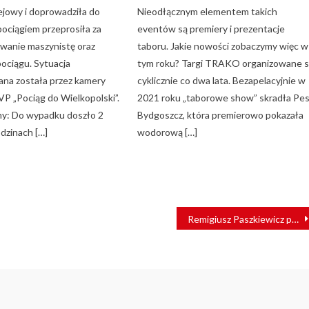
lejowy i doprowadziła do
Nieodłącznym elementem takich
pociągiem przeprosiła za
eventów są premiery i prezentacje
wanie maszynistę oraz
taboru. Jakie nowości zobaczymy więc w
pociągu. Sytuacja
tym roku? Targi TRAKO organizowane 
ana została przez kamery
cyklicznie co dwa lata. Bezapelacyjnie w
P „Pociąg do Wielkopolski”.
2021 roku „taborowe show” skradła Pe
y: Do wypadku doszło 2
Bydgoszcz, która premierowo pokazała
dzinach […]
wodorową […]
Remigiusz Paszkiewicz przewodniczącym Rady Nadzorczej POLREGIO