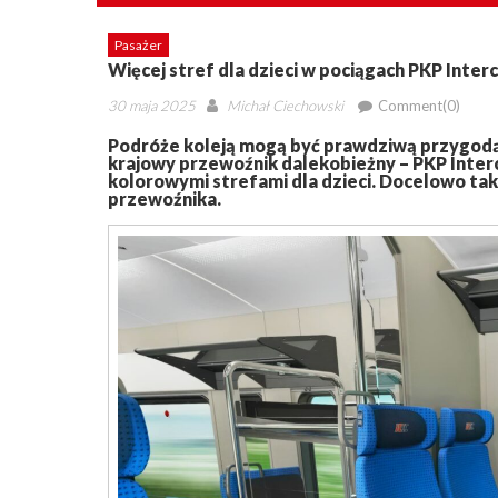
Pasażer
Więcej stref dla dzieci w pociągach PKP Interc
Posted
Author
30 maja 2025
Michał Ciechowski
Comment(0)
on
Podróże koleją mogą być prawdziwą przygodą
krajowy przewoźnik dalekobieżny – PKP Interci
kolorowymi strefami dla dzieci. Docelowo tak
przewoźnika.