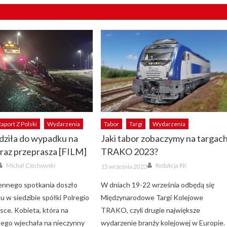
Raport Z Polski
Wydarzenia
Tabor
Targi
Wydarzenia
ziła do wypadku na
Jaki tabor zobaczymy na targac
eraz przeprasza [FILM]
TRAKO 2023?
Author
Author
Posted
Michał Ciechowski
Redakcja RK
15 września 2023
on
ennego spotkania doszło
W dniach 19-22 września odbędą się
mu w siedzibie spółki Polregio
Międzynarodowe Targi Kolejowe
sce. Kobieta, która na
TRAKO, czyli drugie największe
tego wjechała na nieczynny
wydarzenie branży kolejowej w Europie.