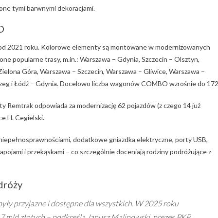
ione tymi barwnymi dekoracjami.
O
e od 2021 roku. Kolorowe elementy są montowane w modernizowanych
e popularne trasy, m.in.: Warszawa – Gdynia, Szczecin – Olsztyn,
Zielona Góra, Warszawa – Szczecin, Warszawa – Gliwice, Warszawa –
brzeg i Łódź – Gdynia. Docelowo liczba wagonów COMBO wzrośnie do 172
city Remtrak odpowiada za modernizację 62 pojazdów (z czego 14 już
e H. Cegielski.
iepełnosprawnościami, dodatkowe gniazdka elektryczne, porty USB,
jami i przekąskami – co szczególnie doceniają rodziny podróżujące z
dróży
były przyjazne i dostępne dla wszystkich. W 2025 roku
 mld złotych – podkreśla Janusz Malinowski, prezes PKP