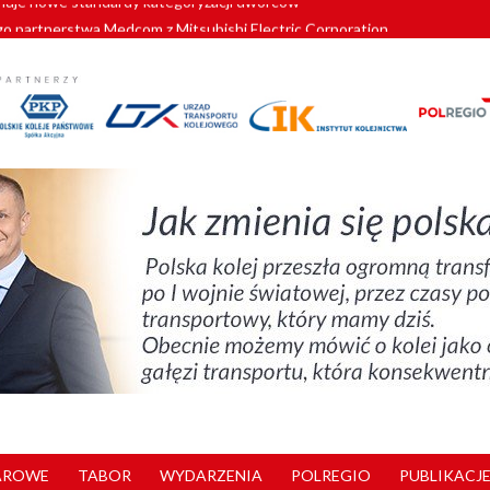
o partnerstwa Medcom z Mitsubishi Electric Corporation
tnerem „Lata na Dolnym Śląsku”. We Wrocławiu rusza weekend pełen reg
pomorskie znów szuka dostawcy nowych EZT
ach kolejowych w północnej Wielkopolsce. Łatwiejsze dojazdy do pracy i 
nuje nowe standardy kategoryzacji dworców
AROWE
TABOR
WYDARZENIA
POLREGIO
PUBLIKACJE