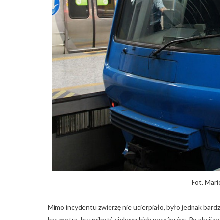
Fot. Mari
Mimo incydentu zwierzę nie ucierpiało, było jednak bar
kas metra, by uniknąć ciekawskich pasażerów. Po akcji r