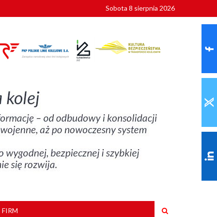
Sobota 8 sierpnia 2026
ionalnych
szkoły
 FIRM