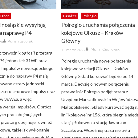
Tabor
Pasażer
Polregio
lnośląskie wysyłają
Polregio uruchamia połączenia
na naprawę P4
kolejowe Olkusz – Kraków
Author
Główny
Adrian Izydorek
24
Author
Posted
Michał Ciechowski
11 marca 2022
on
 przewoźnik ogłosił przetarg
 P4 jednostek 31WE oraz
Polregio uruchamia nowe połączenia
li Impulsów nowosądeckiego
kolejowe w relacji Olkusz – Kraków
znie do naprawy P4 mają
Główny. Skład kursować będzie od 14
rowane cztery jednostki
marca. Decyzję o nowym połączeniu
 czteroczłonowe Impulsy oraz
przewoźnik Polregio podjął razem z
ów 36WEa, a więc
Urzędem Marszałkowskim Województw
a wersja Impulsów. Oprócz
Małopolskiego. Składy kursować będą n
ch prac obejmujących
linii kolejowej nr 156, która biegnie międ
 przetarg obejmuje również
stacją Bukowno a stacją Jaworzno
kowe, takie jak wykonanie
Szczakowa. Wcześniej trasa nie była
 malatury, wymiana modułów
eksploatowana przez pociągi pasażerski