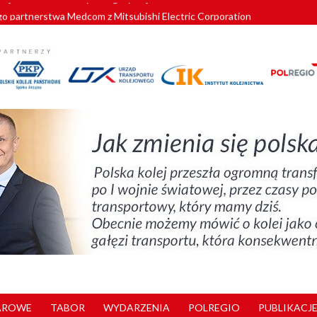
o partnerstwa Medcom z Mitsubishi Electric Corporation
tnerem „Lata na Dolnym Śląsku”. We Wrocławiu rusza weekend pełen reg
pomorskie znów szuka dostawcy nowych EZT
ach kolejowych w północnej Wielkopolsce. Łatwiejsze dojazdy do pracy i 
nuje nowe standardy kategoryzacji dworców
AROWE
TABOR
WYDARZENIA
POLREGIO
PUBLIKACJE