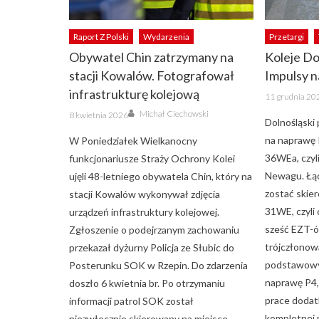
Raport Z Polski
Wydarzenia
Przetargi
Obywatel Chin zatrzymany na
Koleje Do
stacji Kowalów. Fotografował
Impulsy 
infrastrukturę kolejową
Posted
11 grudnia 20
on
Author
Posted
Michał Ciechowski
8 kwietnia 2026
on
Dolnośląski
na naprawę
W Poniedziałek Wielkanocny
36WEa, czy
funkcjonariusze Straży Ochrony Kolei
Newagu. Łąc
ujęli 48-letniego obywatela Chin, który na
zostać skie
stacji Kowalów wykonywał zdjęcia
31WE, czyli
urządzeń infrastruktury kolejowej.
sześć EZT-
Zgłoszenie o podejrzanym zachowaniu
trójczłonow
przekazał dyżurny Policja ze Słubic do
podstawowy
Posterunku SOK w Rzepin. Do zdarzenia
naprawę P4,
doszło 6 kwietnia br. Po otrzymaniu
prace dodat
informacji patrol SOK został
kompletnej
niezwłocznie skierowany na miejsce.