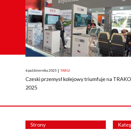
Posted
6 października 2025
|
TARGI
on
Czeski przemysł kolejowy triumfuje na TRAK
2025
Strony
Kateg