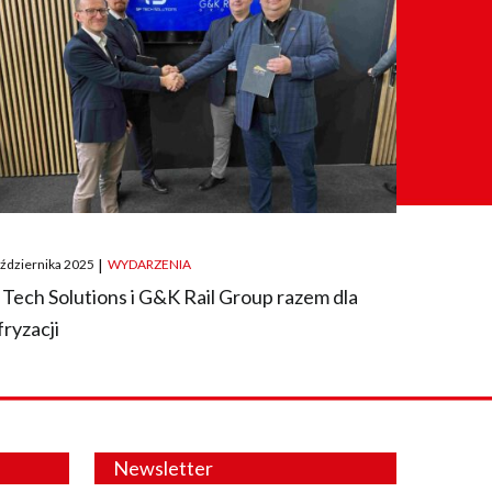
ted
aździernika 2025
|
WYDARZENIA
 Tech Solutions i G&K Rail Group razem dla
fryzacji
Newsletter