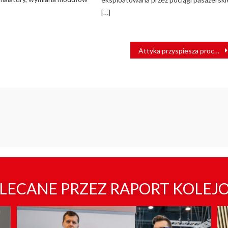
[…]
Attyka przyspiesza procedury związane z budową zajezdni tramwajowej
LECANE PRZEZ RAPORT KOLEJ