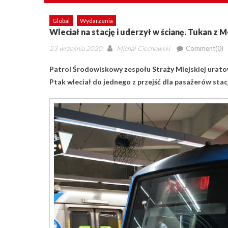
Global
Wydarzenia
Wleciał na stację i uderzył w ścianę. Tukan z
Posted
Author
23 września 2020
Michał Ciechowski
Comment(0)
on
Patrol Środowiskowy zespołu Straży Miejskiej uratowa
Ptak wleciał do jednego z przejść dla pasażerów stacji