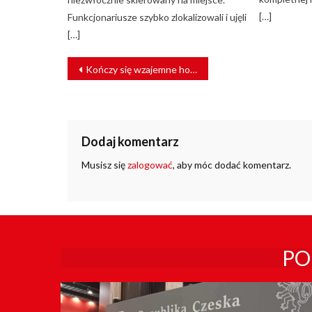
[…]
Funkcjonariusze szybko zlokalizowali i ujęli
[…]
NAWIGACJA
Kończy się wzajemne honorowanie biletów KM i ZTM na linii lotniskowej
WPISU
Dodaj komentarz
Musisz się
zalogować
, aby móc dodać komentarz.
PO