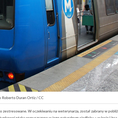
o Roberto Duran Ortiz / CC
dzo zestresowane. W oczekiwaniu na weterynarza, został zabrany w pobli
atunkowej ptaka wypuszczono w jego naturalnym siedlisku – w lesie Urca.