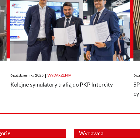
Posted
Pos
6 października 2025
|
WYDARZENIA
6 p
on
on
O
Kolejne symulatory trafią do PKP Intercity
SP
cy
orie
Wydawca