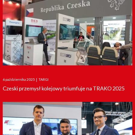
Posted
6 października 2025
|
TARGI
on
Czeski przemysł kolejowy triumfuje na TRAKO 2025