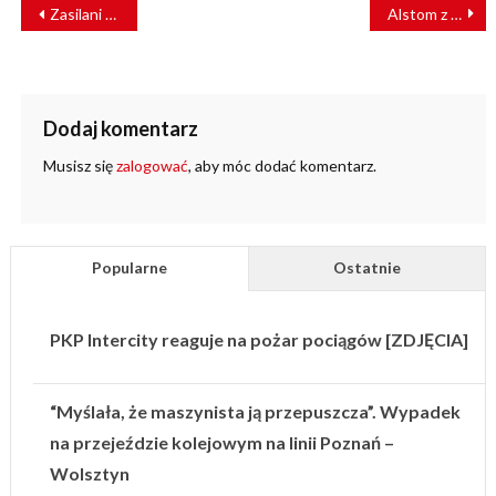
NAWIGACJA
Zasilani doświadczeniem. APS Energia napędza przyszłość kolei
Alstom z najlepszą ofertą na piętrowe EZT dla PKP Intercity
WPISU
Dodaj komentarz
Musisz się
zalogować
, aby móc dodać komentarz.
Popularne
Ostatnie
PKP Intercity reaguje na pożar pociągów [ZDJĘCIA]
“Myślała, że maszynista ją przepuszcza”. Wypadek
na przejeździe kolejowym na linii Poznań –
Wolsztyn