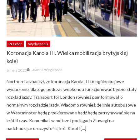
Pasażer
Wydarzenia
Koronacja Karola III. Wielka mobilizacja brytyjskiej
kolei
Author
Posted
Joanna Węglewska
6 maja 2023
on
Northern zaznaczył, że koronacja Karola III to ogólnokrajowe
wydarzenie, dlatego podczas weekendu funkcjonować będzie stały
rozkład jazdy. Transport for London również poinformował o
normalnym rozkładzie jazdy. Wiadomo również, że linie autobusowe
w Westminster będą przekierowane bądź będą zatrzymywać się na
krótki czas. Komunikat w metrze i pociągach Z uwagi na
nadchodzące uroczystości, król Karol i […]