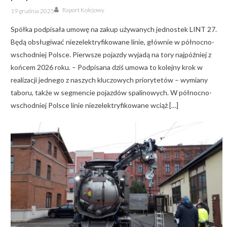
Author
Posted
Raport Kolejowy
19 grudnia 2025
on
Spółka podpisała umowę na zakup używanych jednostek LINT 27.
Będą obsługiwać niezelektryfikowane linie, głównie w północno-
wschodniej Polsce. Pierwsze pojazdy wyjadą na tory najpóźniej z
końcem 2026 roku. – Podpisana dziś umowa to kolejny krok w
realizacji jednego z naszych kluczowych priorytetów – wymiany
taboru, także w segmencie pojazdów spalinowych. W północno-
wschodniej Polsce linie niezelektryfikowane wciąż […]