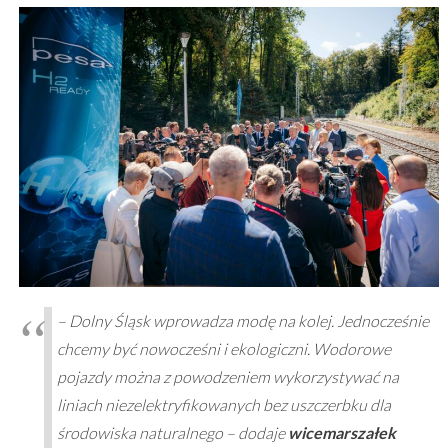
– Dolny Śląsk wprowadza modę na kolej. Jednocześnie
chcemy być nowocześni i ekologiczni. Wodorowe
pojazdy można z powodzeniem wykorzystywać na
liniach niezelektryfikowanych bez uszczerbku dla
środowiska naturalnego – dodaje
wicemarszałek