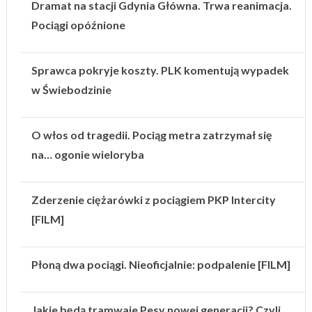
Dramat na stacji Gdynia Główna. Trwa reanimacja.
Pociągi opóźnione
Sprawca pokryje koszty. PLK komentują wypadek
w Świebodzinie
O włos od tragedii. Pociąg metra zatrzymał się
na… ogonie wieloryba
Zderzenie ciężarówki z pociągiem PKP Intercity
[FILM]
Płoną dwa pociągi. Nieoficjalnie: podpalenie [FILM]
Jakie będą tramwaje Pesy nowej generacji? Czyli