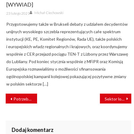
[WYWIAD]
Author
Posted
Michał Ciechowski
23 lutego 2021
on
Przygotowujemy także w Brukseli debaty z udziałem decydentów
unijnych wysokiego szczebla reprezentujących całe spektrum
instytucji (KE, PE, Komitet Regionów, Rada UE), także polskich
i europejskich władz regionalnych i krajowych, oraz koordynujemy
wspólnie z CER przejazd pociągu TEN-T z Lizbony przez Warszawę
do Lubliany. Pod koniec stycznia wspólnie z MFiPR oraz Komisją
Europejska rozmawialiśmy o możliwości sfinansowania
ogólnopolskiej kampanii kolejowej pokazującej pozytywne zmiany
w polskim sektorze […]
NAWIGACJA
Potrzebny jest hub kolejowy
Sektor logistyczny to szansa dla PKP CARGO
WPISU
Dodaj komentarz