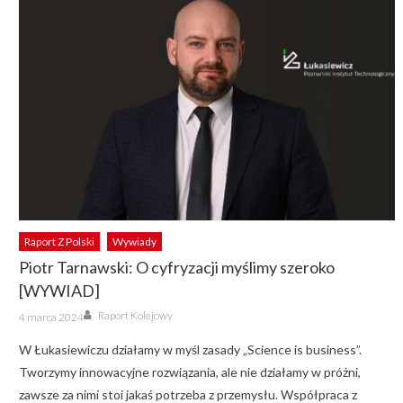
Raport Z Polski
Wywiady
Piotr Tarnawski: O cyfryzacji myślimy szeroko
[WYWIAD]
Author
Posted
Raport Kolejowy
4 marca 2024
on
W Łukasiewiczu działamy w myśl zasady „Science is business”.
Tworzymy innowacyjne rozwiązania, ale nie działamy w próżni,
zawsze za nimi stoi jakaś potrzeba z przemysłu. Współpraca z