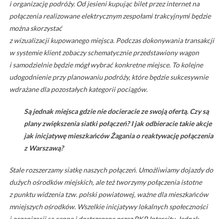
i organizację podróży. Od jesieni kupując bilet przez internet na
połączenia realizowane elektrycznym zespołami trakcyjnymi będzie
można skorzystać
z wizualizacji kupowanego miejsca. Podczas dokonywania transakcji
w systemie klient zobaczy schematycznie przedstawiony wagon
i samodzielnie będzie mógł wybrać konkretne miejsce. To kolejne
udogodnienie przy planowaniu podróży, które będzie sukcesywnie
wdrażane dla pozostałych kategorii pociągów.
Są jednak miejsca gdzie nie docieracie ze swoją ofertą. Czy są
plany zwiększenia siatki połączeń? I jak odbieracie takie akcje
jak inicjatywę mieszkańców Żagania o reaktywację połączenia
z Warszawą?
Stale rozszerzamy siatkę naszych połączeń. Umożliwiamy dojazdy do
dużych ośrodków miejskich, ale też tworzymy połączenia istotne
z punktu widzenia tzw. polski powiatowej, ważne dla mieszkańców
mniejszych ośrodków. Wszelkie inicjatywy lokalnych społeczności
i organizacji są cenne i dostrzegane przez PKP Intercity. Jednak