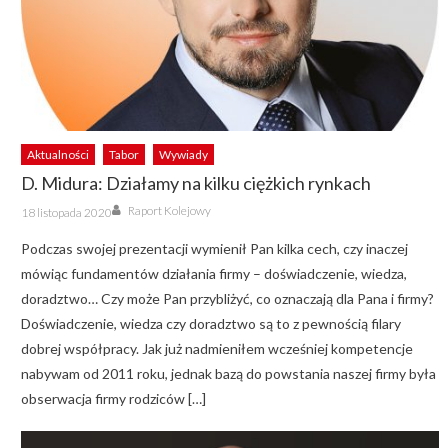
Aktualności
Tabor
Wywiady
D. Midura: Działamy na kilku ciężkich rynkach
Author
Posted
Raport Kolejowy
18 listopada 2020
on
Podczas swojej prezentacji wymienił Pan kilka cech, czy inaczej
mówiąc fundamentów działania firmy – doświadczenie, wiedza,
doradztwo… Czy może Pan przybliżyć, co oznaczają dla Pana i firmy?
Doświadczenie, wiedza czy doradztwo są to z pewnością filary
dobrej współpracy. Jak już nadmieniłem wcześniej kompetencje
nabywam od 2011 roku, jednak bazą do powstania naszej firmy była
obserwacja firmy rodziców […]