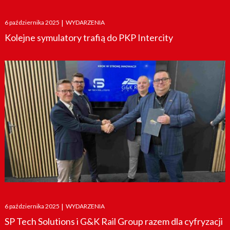
Posted
6 października 2025
|
WYDARZENIA
on
Kolejne symulatory trafią do PKP Intercity
Posted
6 października 2025
|
WYDARZENIA
on
SP Tech Solutions i G&K Rail Group razem dla cyfryzacji