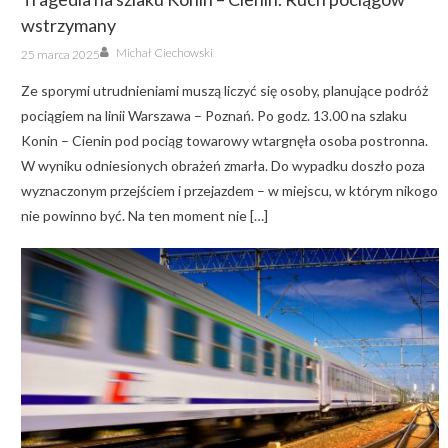
wstrzymany
Author
Posted
Michał Ciechowski
25 marca 2025
on
Ze sporymi utrudnieniami muszą liczyć się osoby, planujące podróż
pociągiem na linii Warszawa – Poznań. Po godz. 13.00 na szlaku
Konin – Cienin pod pociąg towarowy wtargnęła osoba postronna.
W wyniku odniesionych obrażeń zmarła. Do wypadku doszło poza
wyznaczonym przejściem i przejazdem – w miejscu, w którym nikogo
nie powinno być. Na ten moment nie […]