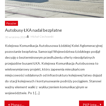
Pasażer
Autobusy ŁKA nadal bezpłatne
Author
Posted
Michał Ciechowski
30 września 2024
on
Kolejowa Komunikacja Autobusowa Łódzkiej Kolei Aglomeracyjnej
pozostanie bezpłatna. Samorząd Województwa Łódzkiego podjął
decyzję o bezterminowym przedłużeniu oferty nieodpłatnych
przejazdów busami ŁKA. Kolejowa Komunikacja Autobusowa to
wielowymiarowy projekt, który zapewnia mieszkańcom
miejscowości oddalonych od infrastruktury kolejowej łatwy dojazd
do stacji kolejowych i kontynuowanie podróży pociągiem. Stanowi
ważny element walki z wykluczeniem komunikacyjnym w
województwie. Po 1 […]
NAWIGACJA
Płoną cysterny z benzenem. Wielki pożar pociągu towarowego
PKP Intercity przyspieszy. Przewoźnik prezentuje nowy rozkład jazdy