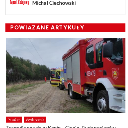
Michał Ciechowski
POWIĄZANE ARTYKUŁY
Pasażer
Wydarzenia
Tragedia na szlaku Konin – Cienin. Ruch pociągów