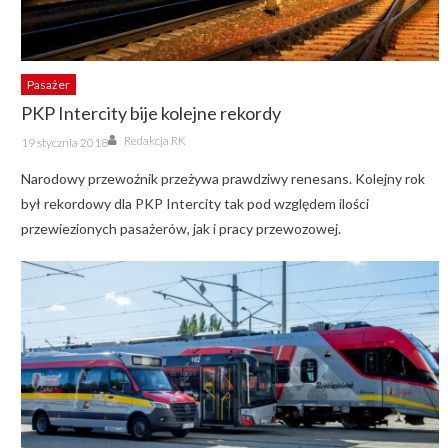
Pasażer
PKP Intercity bije kolejne rekordy
Author
Posted
Redakcja RK
19 stycznia 2018
on
Narodowy przewoźnik przeżywa prawdziwy renesans. Kolejny rok
był rekordowy dla PKP Intercity tak pod względem ilości
przewiezionych pasażerów, jak i pracy przewozowej.