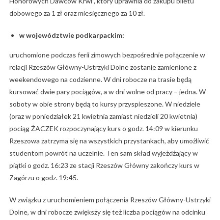
Honorowych Dawców Krwi”, który uprawnia do zakupu biletu
dobowego za 1 zł oraz miesięcznego za 10 zł.
w województwie podkarpackim:
uruchomione podczas ferii zimowych bezpośrednie połączenie w
relacji Rzeszów Główny-Ustrzyki Dolne zostanie zamienione z
weekendowego na codzienne. W dni robocze na trasie będą
kursować dwie pary pociągów, a w dni wolne od pracy – jedna. W
soboty w obie strony będą to kursy przyspieszone. W niedziele
(oraz w poniedziałek 21 kwietnia zamiast niedzieli 20 kwietnia)
pociąg ŻACZEK rozpoczynający kurs o godz. 14:09 w kierunku
Rzeszowa zatrzyma się na wszystkich przystankach, aby umożliwić
studentom powrót na uczelnie. Ten sam skład wyjeżdżający w
piątki o godz. 16:23 ze stacji Rzeszów Główny zakończy kurs w
Zagórzu o godz. 19:45.
W związku z uruchomieniem połączenia Rzeszów Główny-Ustrzyki
Dolne, w dni robocze zwiększy się też liczba pociągów na odcinku