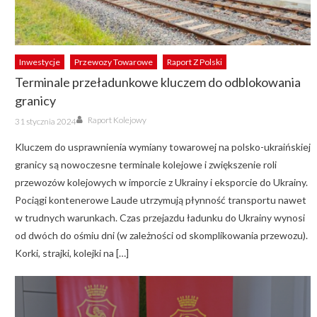
Inwestycje
Przewozy Towarowe
Raport Z Polski
Terminale przeładunkowe kluczem do odblokowania
granicy
Author
Posted
Raport Kolejowy
31 stycznia 2024
on
Kluczem do usprawnienia wymiany towarowej na polsko-ukraińskiej
granicy są nowoczesne terminale kolejowe i zwiększenie roli
przewozów kolejowych w imporcie z Ukrainy i eksporcie do Ukrainy.
Pociągi kontenerowe Laude utrzymują płynność transportu nawet
w trudnych warunkach. Czas przejazdu ładunku do Ukrainy wynosi
od dwóch do ośmiu dni (w zależności od skomplikowania przewozu).
Korki, strajki, kolejki na […]