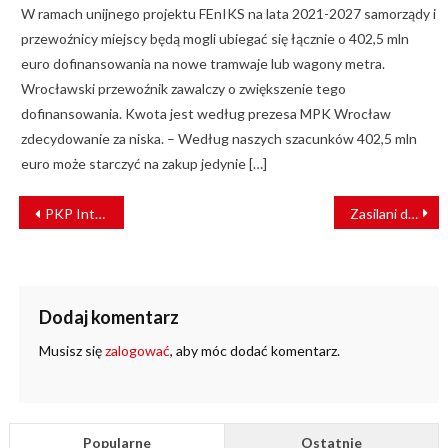
W ramach unijnego projektu FEnIKS na lata 2021-2027 samorządy i
przewoźnicy miejscy będą mogli ubiegać się łącznie o 402,5 mln
euro dofinansowania na nowe tramwaje lub wagony metra.
Wrocławski przewoźnik zawalczy o zwiększenie tego
dofinansowania. Kwota jest według prezesa MPK Wrocław
zdecydowanie za niska. – Według naszych szacunków 402,5 mln
euro może starczyć na zakup jedynie […]
NAWIGACJA
PKP Intercity kupi 18 lokomotyw manewrowych
Zasilani doświadczeniem. APS Energia napędza przyszłość kolei
WPISU
Dodaj komentarz
Musisz się
zalogować
, aby móc dodać komentarz.
Popularne
Ostatnie