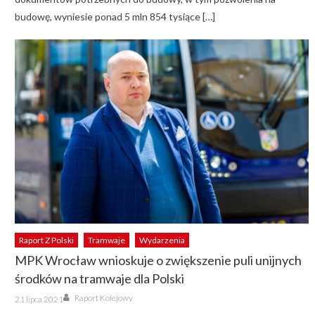
budowę, wyniesie ponad 5 mln 854 tysiące […]
Raport Z Polski
Tramwaje
Wydarzenia
MPK Wrocław wnioskuje o zwiększenie puli unijnych
środków na tramwaje dla Polski
Author
Posted
Raport Kolejowy
21 lipca 2021
on