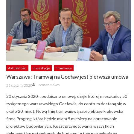
Aktualności
Inwestycje
Tramwaje
Warszawa: Tramwaj na Gocław jest pierwsza umowa
Author
Posted
Tomasz Mokos
21 stycznia 2020
on
20 stycznia 2020 r. podpisano umowę, dzięki której mieszkańcy 50
tysięcznego warszawskiego Gocławia, do centrum dostaną się w
około 20 minut. Nową linię tramwajową zaprojektuje krakowska
firma Progreg, która będzie miała 9 miesięcy na opracowanie
projektów budowlanych. Koszt przygotowania wszystkich
dokumentów potrzebnych do budowy, w tym pozwolenia na