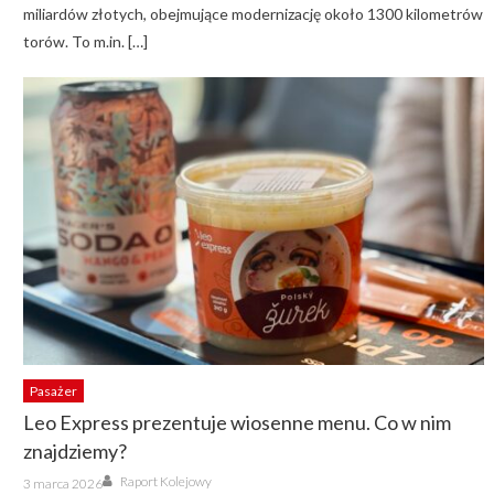
miliardów złotych, obejmujące modernizację około 1300 kilometrów
torów. To m.in. […]
Pasażer
Leo Express prezentuje wiosenne menu. Co w nim
znajdziemy?
Author
Posted
Raport Kolejowy
3 marca 2026
on