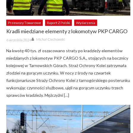
Przewozy Towarowe
Raport Z Polski
Wydarzenia
Kradli miedziane elementy z lokomotyw PKP CARGO
Author
Posted
Michał Ciechowski
6 września 2024
on
Na kwotę 40 tys. zł oszacowano straty po kradzieży elementów
miedzianych z lokomotyw PKP CARGO S.A., stojących na bocznicy
kolejowej w Tarnowskich Górach. Straż Ochrony Kolei zatrzymała
złodziei na gorącym uczynku. W nocy z środy na czwartek
funkcjonariusze Straży Ochrony Kolei z tarnogórskiego posterunku
wykonując czynności służbowe, ujęli na gorącym uczynku trzech
sprawców kradzieży. Mężczyźni […]