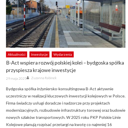
Aktualności
Inwestycje
Wydarzenia
B-Act wspiera rozwój polskiej kolei – bydgoska spółka
przyspiesza krajowe inwestycje
Author
Posted
Zuzanna Rabinek
29 maja 2025
on
Bydgoska spółka inżyniersko-konsultingowa B-Act aktywnie
uczestniczy w realizacji kluczowych inwestycji kolejowych w Polsce.
Firma świadczy usługi doradcze i nadzorcze przy projektach
modernizacyjnych, rozbudowie infrastruktury torowej oraz budowie
nowych szlaków transportowych. W 2025 roku PKP Polskie Linie
Kolejowe planują rozpisać przetargi na kwotę co najmniej 16