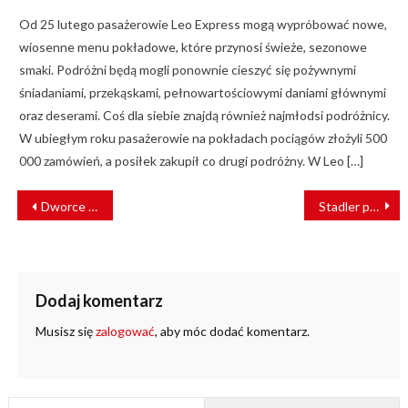
Od 25 lutego pasażerowie Leo Express mogą wypróbować nowe,
wiosenne menu pokładowe, które przynosi świeże, sezonowe
smaki. Podróżni będą mogli ponownie cieszyć się pożywnymi
śniadaniami, przekąskami, pełnowartościowymi daniami głównymi
oraz deserami. Coś dla siebie znajdą również najmłodsi podróżnicy.
W ubiegłym roku pasażerowie na pokładach pociągów złożyli 500
000 zamówień, a posiłek zakupił co drugi podróżny. W Leo […]
NAWIGACJA
Dworce Przyjazne Pasażerom
Stadler przegrywa w KIO – Alstom dostarczy piętrowe pociągi dla PKP Intercity
WPISU
Dodaj komentarz
Musisz się
zalogować
, aby móc dodać komentarz.