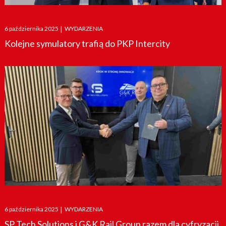
Posted
6 października 2025
|
WYDARZENIA
on
Kolejne symulatory trafią do PKP Intercity
Posted
6 października 2025
|
WYDARZENIA
on
SP Tech Solutions i G&K Rail Group razem dla cyfryzacji