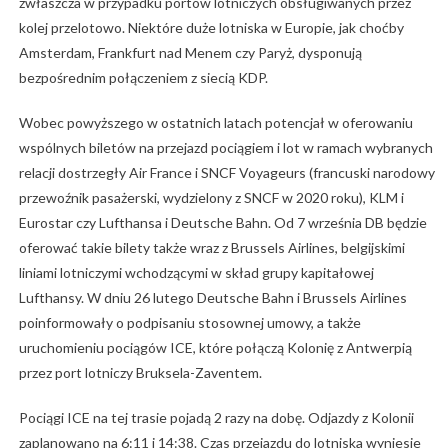
zwłaszcza w przypadku portów lotniczych obsługiwanych przez
kolej przelotowo. Niektóre duże lotniska w Europie, jak choćby
Amsterdam, Frankfurt nad Menem czy Paryż, dysponują
bezpośrednim połączeniem z siecią KDP.
Wobec powyższego w ostatnich latach potencjał w oferowaniu
wspólnych biletów na przejazd pociągiem i lot w ramach wybranych
relacji dostrzegły Air France i SNCF Voyageurs (francuski narodowy
przewoźnik pasażerski, wydzielony z SNCF w 2020 roku), KLM i
Eurostar czy Lufthansa i Deutsche Bahn. Od 7 września DB będzie
oferować takie bilety także wraz z Brussels Airlines, belgijskimi
liniami lotniczymi wchodzącymi w skład grupy kapitałowej
Lufthansy. W dniu 26 lutego Deutsche Bahn i Brussels Airlines
poinformowały o podpisaniu stosownej umowy, a także
uruchomieniu pociągów ICE, które połączą Kolonię z Antwerpią
przez port lotniczy Bruksela-Zaventem.
Pociągi ICE na tej trasie pojadą 2 razy na dobę. Odjazdy z Kolonii
zaplanowano na 6:11 i 14:38. Czas przejazdu do lotniska wyniesie