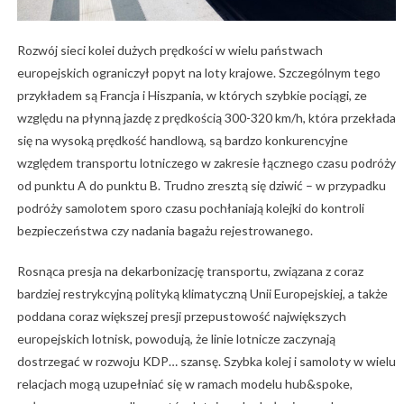
Rozwój sieci kolei dużych prędkości w wielu państwach
europejskich ograniczył popyt na loty krajowe. Szczególnym tego
przykładem są Francja i Hiszpania, w których szybkie pociągi, ze
względu na płynną jazdę z prędkością 300-320 km/h, która przekłada
się na wysoką prędkość handlową, są bardzo konkurencyjne
względem transportu lotniczego w zakresie łącznego czasu podróży
od punktu A do punktu B. Trudno zresztą się dziwić – w przypadku
podróży samolotem sporo czasu pochłaniają kolejki do kontroli
bezpieczeństwa czy nadania bagażu rejestrowanego.
Rosnąca presja na dekarbonizację transportu, związana z coraz
bardziej restrykcyjną polityką klimatyczną Unii Europejskiej, a także
poddana coraz większej presji przepustowość największych
europejskich lotnisk, powodują, że linie lotnicze zaczynają
dostrzegać w rozwoju KDP… szansę. Szybka kolej i samoloty w wielu
relacjach mogą uzupełniać się w ramach modelu hub&spoke,