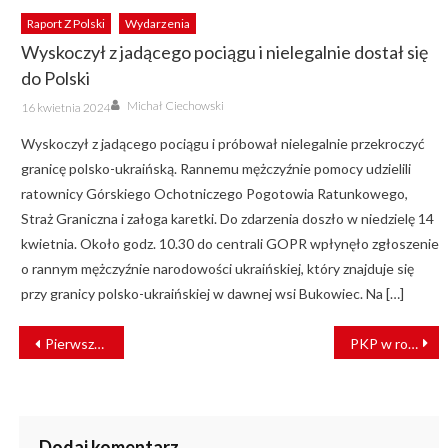
Raport Z Polski
Wydarzenia
Wyskoczył z jadącego pociągu i nielegalnie dostał się
do Polski
Author
Posted
Michał Ciechowski
16 kwietnia 2024
on
Wyskoczył z jadącego pociągu i próbował nielegalnie przekroczyć
granicę polsko-ukraińską. Rannemu mężczyźnie pomocy udzielili
ratownicy Górskiego Ochotniczego Pogotowia Ratunkowego,
Straż Graniczna i załoga karetki. Do zdarzenia doszło w niedzielę 14
kwietnia. Około godz. 10.30 do centrali GOPR wpłynęło zgłoszenie
o rannym mężczyźnie narodowości ukraińskiej, który znajduje się
przy granicy polsko-ukraińskiej w dawnej wsi Bukowiec. Na […]
NAWIGACJA
Pierwszy polski EZT na 200 km/h już w Czechach
PKP w rozmowach z KE o mobilności wojskowej
WPISU
Dodaj komentarz