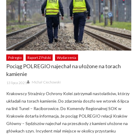
Polregio
Raport Z Polski
Wydarzenia
Pociąg POLREGIO najechał na ułożone na torach
kamienie
Author
Posted
Michał Ciechowski
13 lipca 2021
on
Krakowscy Strażnicy Ochrony Kolei zatrzymali nastolatków, którzy
układali na torach kamienie. Do zdarzenia doszło we wtorek 6 lipca
na linii Tunel – Raciborowice. Do Komendy Regionalnej SOK w
Krakowie dotarła informacja, że pociąg POLREGIO relacji Kraków
Główny – Sędziszów najechał na przeszkody z kamieni ułożone na
główkach szyn. Incydent miał miejsce w okolicy przystanku