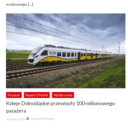
osobowego […]
Pasażer
Raport Z Polski
Wydarzenia
Koleje Dolnośląskie przewiozły 100-milionowego
pasażera
Author
Posted
Raport Kolejowy
16 maja 2023
on