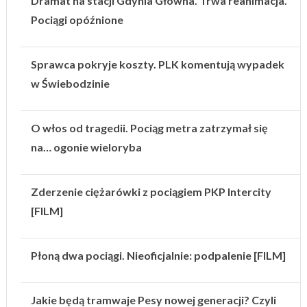
Dramat na stacji Gdynia Główna. Trwa reanimacja.
Pociągi opóźnione
Sprawca pokryje koszty. PLK komentują wypadek
w Świebodzinie
O włos od tragedii. Pociąg metra zatrzymał się
na… ogonie wieloryba
Zderzenie ciężarówki z pociągiem PKP Intercity
[FILM]
Płoną dwa pociągi. Nieoficjalnie: podpalenie [FILM]
Jakie będą tramwaje Pesy nowej generacji? Czyli