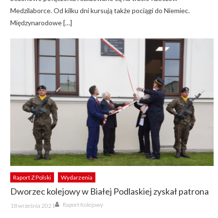
Medzilaborce. Od kilku dni kursują także pociągi do Niemiec.
Międzynarodowe […]
Raport Z Polski
Wydarzenia
Dworzec kolejowy w Białej Podlaskiej zyskał patrona
Author
Posted
Raport Kolejowy
18 września 2021
on