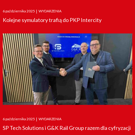
Posted
6 października 2025
|
WYDARZENIA
on
Kolejne symulatory trafią do PKP Intercity
Posted
6 października 2025
|
WYDARZENIA
on
SP Tech Solutions i G&K Rail Group razem dla cyfryzacji