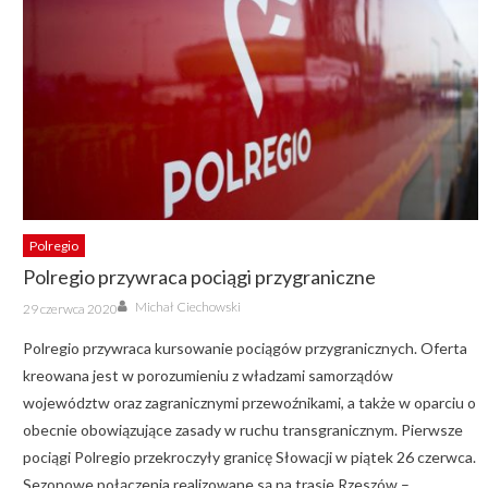
Polregio
Polregio przywraca pociągi przygraniczne
Author
Posted
Michał Ciechowski
29 czerwca 2020
on
Polregio przywraca kursowanie pociągów przygranicznych. Oferta
kreowana jest w porozumieniu z władzami samorządów
województw oraz zagranicznymi przewoźnikami, a także w oparciu o
obecnie obowiązujące zasady w ruchu transgranicznym. Pierwsze
pociągi Polregio przekroczyły granicę Słowacji w piątek 26 czerwca.
Sezonowe połączenia realizowane są na trasie Rzeszów –