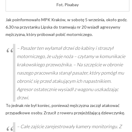
Fot. Pixabay
Jak poinformowało MPK Kraków, w sobotę 5 września, około godz.
6.30 na przystanku Lipska do tramwaju nr 20 wsiadł agresywny
mężczyzna, który próbował pobić motorniczego.
– Pasażer ten wyłamał drzwi do kabiny i straszył
motorniczego, że użyje noża – czytamy w komunikacie
krakowskiego przewoźnika. – Na szczęście w obronie
naszego pracownika stanął pasażer, który pomógł mu
obronić się przed atakującym ich napastnikiem.
Agresor ostatecznie wysiadł z wagonu uszkadzając
drzwi.
To jednak nie był koniec, ponieważ mężczyzna zaczął atakować
przypadkowe osoby. Zrzucił z roweru przejeżdżającą dziewczynkę.
– Całe zajście zarejestrowały kamery monitoringu. Z