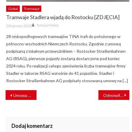
Global
Tramwaje
Tramwaje Stadlera wjadą do Rostocku [ZDJĘCIA]
Author
Posted
Tomasz Mokos
28 czerwca 2022
on
28 niskopodłogowych tramwajów TINA trafi do położonego w
północno-wschodnich Niemczech Rostocku. Zgodnie z umową
podpisaną z lokalnym przewoźnikiem – Rostocker Straßenbahnen
AG (RSAG), pierwsze pojazdy zostaną dostarczone pod koniec
2024 roku. Po realizacji całego zamówienia liczba tramwajów firmy
Stadler w taborze RSAG wzrośnie do 41 pojazdów. Stadler i
Rostocker Straßenbahnen AG podpisały stosowaną umowę na […]
NAWIGACJA
Umowa na przebudowę stacji towarowej Katowice Szopienice Północne podpisana
Odmówił założenia w pociągu maseczki i nakasłał na policjantów. Stanie przed sądem [FILM]
WPISU
Dodaj komentarz