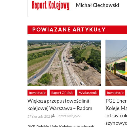
Michał Ciechowski
POWIĄZANE ARTYKUŁY
Inwestycje
Raport Z Polski
Wydarzenia
Inwestycje
Większa przepustowość linii
PGE Ener
kolejowej Warszawa – Radom
Koleje Ma
Author
infrastru
Posted
Raport Kolejowy
27 sierpnia 2021
on
szynowyc
PKP Polskie Linie Kolejowe zwiększyły