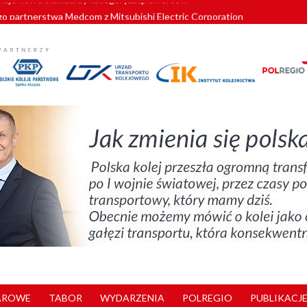
o partnerstwa Medcom z Mitsubishi Electric Corporation
tnerem „Lata na Dolnym Śląsku”. We Wrocławiu rusza weekend pełen reg
pomorskie znów szuka dostawcy nowych EZT
ach kolejowych w północnej Wielkopolsce. Łatwiejsze dojazdy do pracy i 
nuje nowe standardy kategoryzacji dworców
AROWE
TABOR
WYDARZENIA
POLREGIO
PUBLIKACJE