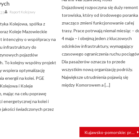
wych
Dojazdowej rozpoczyna się duży remont
Author
Raport Kolejowy
023
torowiska, który od środowego poranka
znacząco zmieni funkcjonowanie całej
yka Kolejowa, spółka z
trasy. Prace potrwają niemal miesiąc – d
oraz Koleje Mazowieckie
4 maja – i obejmą jeden z kluczowych
st intencyjny o współpracy na
odcinków infrastruktury, wymagający
u infrastruktury do
czasowego ograniczenia ruchu pociągó
szynowych pojazdów
Dla pasażerów oznacza to przede
. To kolejny wspólny projekt
wszystkim nową organizację podróży.
y wspiera optymalizację
Największe utrudnienia pojawią się
a energii na kolei. PGE
między Komorowem a […]
Kolejowa i Koleje
, mając na celu poprawę
 energetycznej na kolei i
 jakości świadczonych przez
Kujawsko-pomorskie: przewóz towarów będzie sprawniejszy