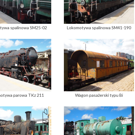
tywa spalinowa SM25-02
Lokomotywa spalinowa SM41-190
otywa parowa TKz 211
Wagon pasażerski typu Bi