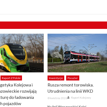
Raport Z Polski
Inwestycje
Pasażer
getyka Kolejowa i
Rusza remont torowiska.
zowieckie rozwijają
Utrudnienia na linii WKD
kturę do ładowania
Author
Posted
Raport Kolejowy
8 kwietnia 2026
on
h pojazdów
Na linii Warszawskiej Kolei