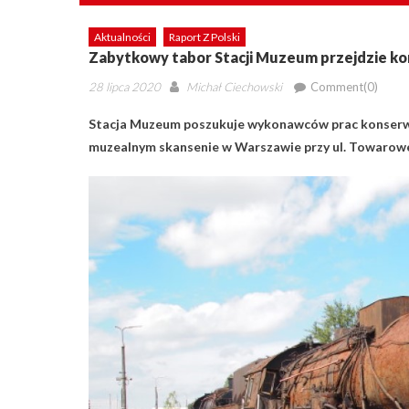
Aktualności
Raport Z Polski
Zabytkowy tabor Stacji Muzeum przejdzie ko
Posted
Author
28 lipca 2020
Michał Ciechowski
Comment(0)
on
Stacja Muzeum poszukuje wykonawców prac konserwa
muzealnym skansenie w Warszawie przy ul. Towarowe