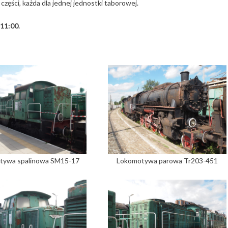
zęści, każda dla jednej jednostki taborowej.
11:00.
tywa spalinowa SM15-17
Lokomotywa parowa Tr203-451