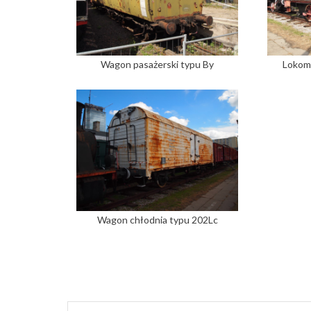
Wagon pasażerski typu By
Lokom
Wagon chłodnia typu 202Lc