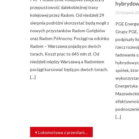
hybrydo
przepustowość dalekobieżnej trasy
Posted
23 listopada 2
kolejowej przez Radom. Od niedzieli 29
on
sierpnia podróżni skorzystać będą mogli z
PGE Energet
nowych przystanków Radom Gołębiów
Grupy PGE, 
oraz Radom Północny. Pociągi na odcinku
podpisały li
Radom – Warszawa pojadą po dwóch
rzecz rozwoj
torach. Koszt prac to 645 mln zł. Od
ładowania 
niedzieli między Warszawą a Radomiem
hybrydowych
pociągi kursować będą po dwóch torach.
spółek, któr
[…]
wykorzystani
Energetyka 
Mazowieckie
efektywności
podnoszenie
[…]
NAWIGACJA
Lokomotywa z przesłaniem. Vectron DB Cargo ma nowe barwy
WPISU