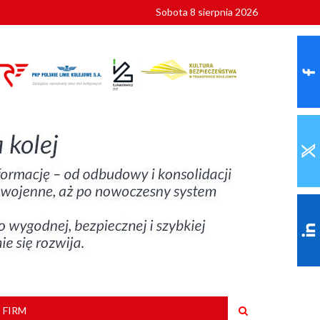
Sobota 8 sierpnia 2026
ionalnych
szkoły
 FIRM