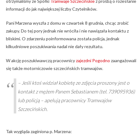
otrzymaliśmy ze Spółki
Tramwaje Szczecińskie
z prośbą o rozesłanie
informacji do jak największej liczby Czytelników.
Pani Marzena wyszła z domu w czwartek 8 grudnia, chcąc zrobić
zakupy. Do tej pory jednak nie wróciła i nie nawiązała kontaktu z
bliskimi. O zdarzeniu poinformowana została policja, jednak
kilkudniowe poszukiwania nadal nie dały rezultatu.
W akcję poszukiwawczą pracownicy
zajezdni Pogodno
zaangażowali
się także motorniczowie szczecińskich tramwajów.
– Jeśli ktoś widział kobietę ze zdjęcia proszony jest o
kontakt z mężem Panem Sebastianem (tel. 739095936)
lub policją – apelują pracownicy Tramwajów
Szczecińskich.
Tak wygląda zaginiona p. Marzena: