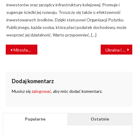
inwestorów oraz zarządcy infrastruktury kolejowej. Promuje i
sugeruje ścieżki jej rozwoju. Troszczy się także o efektywność
inwestowanych środków. Dzięki statusowi Organizacji Pożytku
Publicznego, każda osoba, która płaci podatek dochodowy, może
wesprzeć jej działalność. Warto przypomnieć, […]
NAWIGACJA
Mirosław Skubiszyński: Bezpieczeństwo pozostaje priorytetem [WYWIAD]
Ukraina i Mołdawia dołączą do sieci TEN-T
WPISU
Dodaj komentarz
Musisz się
zalogować
, aby móc dodać komentarz.
Popularne
Ostatnie