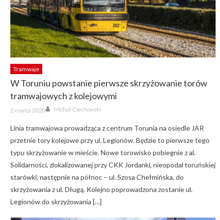
Tramwaje
W Toruniu powstanie pierwsze skrzyżowanie torów
tramwajowych z kolejowymi
Author
Posted
Michał Ciechowski
2 marca 2020
on
Linia tramwajowa prowadząca z centrum Torunia na osiedle JAR
przetnie tory kolejowe przy ul. Legionów. Będzie to pierwsze tego
typu skrzyżowanie w mieście. Nowe torowisko pobiegnie z al.
Solidarności, zlokalizowanej przy CKK Jordanki, nieopodal toruńskiej
starówki, następnie na północ – ul. Szosa Chełmińska, do
skrzyżowania z ul. Długą. Kolejno poprowadzona zostanie ul.
Legionów do skrzyżowania […]