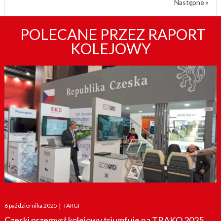
Następne »
POLECANE PRZEZ RAPORT
KOLEJOWY
Posted
6 października 2025
|
TARGI
on
Czeski przemysł kolejowy triumfuje na TRAKO 2025