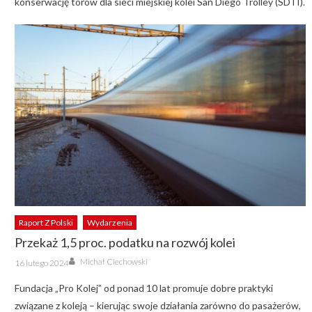
konserwację torów dla sieci miejskiej kolei San Diego Trolley (SDTI).
Raport Z Polski
Wydarzenia
Przekaż 1,5 proc. podatku na rozwój kolei
Author
Posted
Michał Ciechowski
16 lutego 2024
on
Fundacja „Pro Kolej” od ponad 10 lat promuje dobre praktyki
związane z koleją – kierując swoje działania zarówno do pasażerów,