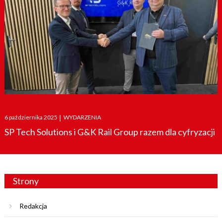
Posted
6 października 2025
|
WYDARZENIA
on
SP Tech Solutions i G&K Rail Group razem dla cyfryzacji
Strony
Redakcja