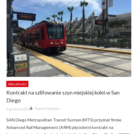
Aktualności
Kontrakt na szlifowanie szyn miejskiej kolei w San
Diego
Author
Posted
Raport Kolejowy
3 grudnia 2020
on
SAN Diego Metropolitan Transit System (MTS) przyznał firmie
Advanced Rail Management (ARM) pięcioletni kontrakt na