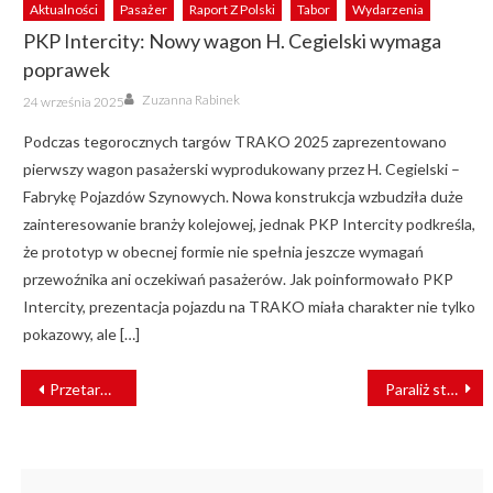
Aktualności
Pasażer
Raport Z Polski
Tabor
Wydarzenia
PKP Intercity: Nowy wagon H. Cegielski wymaga
poprawek
Author
Posted
Zuzanna Rabinek
24 września 2025
on
Podczas tegorocznych targów TRAKO 2025 zaprezentowano
pierwszy wagon pasażerski wyprodukowany przez H. Cegielski –
Fabrykę Pojazdów Szynowych. Nowa konstrukcja wzbudziła duże
zainteresowanie branży kolejowej, jednak PKP Intercity podkreśla,
że prototyp w obecnej formie nie spełnia jeszcze wymagań
przewoźnika ani oczekiwań pasażerów. Jak poinformowało PKP
Intercity, prezentacja pojazdu na TRAKO miała charakter nie tylko
pokazowy, ale […]
NAWIGACJA
Przetargi za ponad 6 mld zł dla lepszych podróży koleją
Paraliż stacji Katowice. Usterka sieci trakcyjnej
WPISU