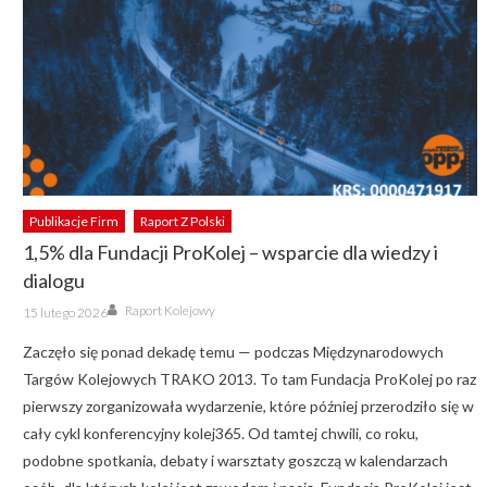
Publikacje Firm
Raport Z Polski
1,5% dla Fundacji ProKolej – wsparcie dla wiedzy i
dialogu
Author
Posted
Raport Kolejowy
15 lutego 2026
on
Zaczęło się ponad dekadę temu — podczas Międzynarodowych
Targów Kolejowych TRAKO 2013. To tam Fundacja ProKolej po raz
pierwszy zorganizowała wydarzenie, które później przerodziło się w
cały cykl konferencyjny kolej365. Od tamtej chwili, co roku,
podobne spotkania, debaty i warsztaty goszczą w kalendarzach