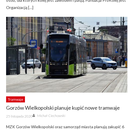
osób, dla których kolej jest zawodem i pasją. Fundacja ProKolej jest
Organizacją […]
Tramwaje
Gorzów Wielkopolski planuje kupić nowe tramwaje
Author
Posted
Michał Ciechowski
25 listopada 2020
on
MZK Gorzów Wielkopolski oraz samorząd miasta planują zakupić 6