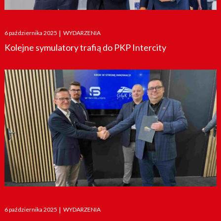
Posted
6 października 2025
|
WYDARZENIA
on
Kolejne symulatory trafią do PKP Intercity
Posted
6 października 2025
|
WYDARZENIA
on