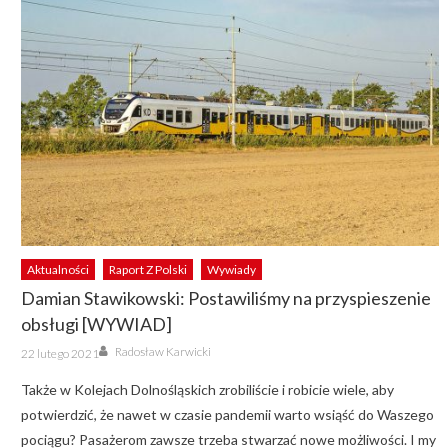
Aktualności
Raport Z Polski
Wywiady
Damian Stawikowski: Postawiliśmy na przyspieszenie
obsługi [WYWIAD]
Author
Posted
Radosław Karwicki
22 lutego 2021
on
Także w Kolejach Dolnośląskich zrobiliście i robicie wiele, aby
potwierdzić, że nawet w czasie pandemii warto wsiąść do Waszego
pociągu? Pasażerom zawsze trzeba stwarzać nowe możliwości. I my