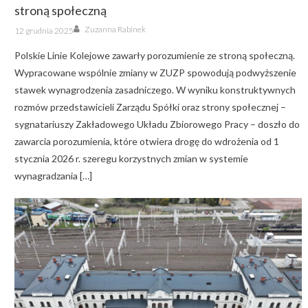
stroną społeczną
Author
Posted
Zuzanna Rabinek
12 grudnia 2025
on
Polskie Linie Kolejowe zawarły porozumienie ze stroną społeczną.
Wypracowane wspólnie zmiany w ZUZP spowodują podwyższenie
stawek wynagrodzenia zasadniczego. W wyniku konstruktywnych
rozmów przedstawicieli Zarządu Spółki oraz strony społecznej –
sygnatariuszy Zakładowego Układu Zbiorowego Pracy – doszło do
zawarcia porozumienia, które otwiera drogę do wdrożenia od 1
stycznia 2026 r. szeregu korzystnych zmian w systemie
wynagradzania […]