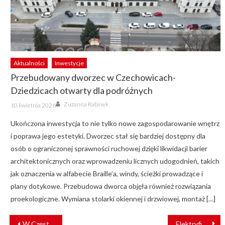
Aktualności
Inwestycje
Przebudowany dworzec w Czechowicach-
Dziedzicach otwarty dla podróżnych
Author
Posted
Zuzanna Rabinek
10 kwietnia 2026
on
Ukończona inwestycja to nie tylko nowe zagospodarowanie wnętrz
i poprawa jego estetyki. Dworzec stał się bardziej dostępny dla
osób o ograniczonej sprawności ruchowej dzięki likwidacji barier
architektonicznych oraz wprowadzeniu licznych udogodnień, takich
jak oznaczenia w alfabecie Braille’a, windy, ścieżki prowadzące i
plany dotykowe. Przebudowa dworca objęła również rozwiązania
proekologiczne. Wymiana stolarki okiennej i drzwiowej, montaż […]
NAWIGACJA
W Częstochowie wydłuża się czas oczekiwania na Twisty II
Elektryfikacja linii Wrocław – Zgorzelec usprawniła przejazdy pasażerskie i towarowe