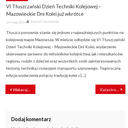
VI Tłuszczański Dzień Techniki Kolejowej –
Mazowieckie Dni Kolei już wkrótce
Author
Posted
Michał Ciechowski
14 maja 2026
on
Tłuszcz ponownie stanie się jednym z najważniejszych punktów na
kolejowej mapie Mazowsza. W mieście odbędzie się VI Tłuszczański
Dzień Techniki Kolejowej – Mazowieckie Dni Kolei, wydarzenie
skierowane zarówno do miłośników kolejnictwa, jak i mieszkańców
regionu, rodzin z dziećmi oraz wszystkich osób zainteresowanych
historią, techniką i rozwojem transportu szynowego. Tegoroczna
edycja wydarzenia połączy tradycję kolei z […]
NAWIGACJA
Wakacyjne przejazdy PKP i PKS za darmo? Lewica apeluje do rządu
Katastrofa kolejowa w Iranie. Nie żyje 21 osób
WPISU
Dodaj komentarz