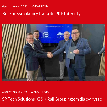
Posted
6 października 2025
|
WYDARZENIA
on
Kolejne symulatory trafią do PKP Intercity
Posted
6 października 2025
|
WYDARZENIA
on
SP Tech Solutions i G&K Rail Group razem dla cyfryzacji