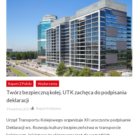
Raport Z Polski
Wydarzenia
Twórz bezpieczną kolej. UTK zachęca do podpisania
deklaracji
Author
Posted
Raport Kolejowy
9 kwietnia 2021
on
Urząd Transportu Kolejowego organizuje XII uroczyste podpisanie
Deklaracji ws. Rozwoju kultury bezpieczeństwa w transporcie
kolejowym. Inicjatywa ta skierowana jest do wszystkich