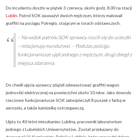
Do incydentu doszło w piątek 3 czerwca, około godz. 8.00 na stacji
Lublin
. Patrol SOK zauważył dwóch mężczyzn, którzy malowali
graffiti na pociągu Polregio, stojącym w torach odstawczych.
– Na widok patrolu SOK sprawcy rzucili się do ucieczki
– relacjonują mundurowi. – Podczas pościgu
funkcjonariusze ujęli jednego z mężczyzn, drugi zbiegł z
miejsca zdarzenia.
Do chwili ujęcia sprawcy zdążyli zdewastować graffiti wagon
jednostki elektrycznej na powierzchni około 10 mkw. Jako dowody
rzeczowe funkcjonariusze SOK zabezpieczyli 8 puszek z farbą w
aerozolu, a także kamizelkę ostrzegawczą.
Ujęty to 40-letni mieszkaniec Lublina, pracownik laboratorium
jednego z Lubelskich Uniwersytetów. Został przekazany do
dyspozycji III Komisariatu Policji w Lublinie, który prowadzi dalsze