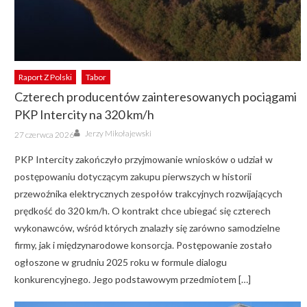
Raport Z Polski
Tabor
Czterech producentów zainteresowanych pociągami
PKP Intercity na 320 km/h
Author
Posted
Jerzy Mikołajewski
27 czerwca 2026
on
PKP Intercity zakończyło przyjmowanie wniosków o udział w
postępowaniu dotyczącym zakupu pierwszych w historii
przewoźnika elektrycznych zespołów trakcyjnych rozwijających
prędkość do 320 km/h. O kontrakt chce ubiegać się czterech
wykonawców, wśród których znalazły się zarówno samodzielne
firmy, jak i międzynarodowe konsorcja. Postępowanie zostało
ogłoszone w grudniu 2025 roku w formule dialogu
konkurencyjnego. Jego podstawowym przedmiotem […]